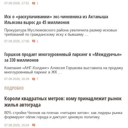
07.08.2026, 17:51
1
Иск о «раскулачивании» экс-чиновника из Актаныша
Ильясова вырос до 45 миллионов
Прокуратура Муслюмовского района увеличила размер исковых
требований по гражданскому иску к бывшему ...
07.08.2026, 17:00
1
Горшков продает многоуровневый паркинг в «Междуречье»
за 330 миллионов
Компания «АНГ-Холдинг» Алексея Горшкова выставила на продажу
многоуровневый паркинг в ЖК ...
07.08.2026, 16:29
7
ПОДРОБНО
Короли квадратных метров: кому принадлежит рынок
жилья автограда
80% стройки Челнов на плечах «четырех китов»: как лидеры рынка
формируют облик города и диктуют ценовую политику.
07.08.2026, 15:04