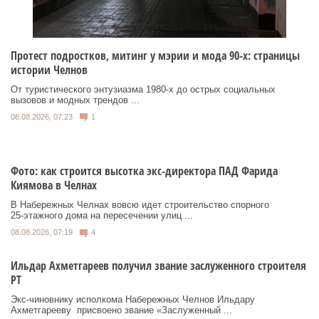
Протест подростков, митинг у мэрии и мода 90-х: страницы
истории Челнов
От туристического энтузиазма 1980‑х до острых социальных
вызовов и модных трендов ...
08.08.2026, 07:23
1
Фото: как строится высотка экс-директора ПАД Фарида
Киямова в Челнах
В Набережных Челнах вовсю идет строительство спорного
25‑этажного дома на пересечении улиц ...
08.08.2026, 07:19
4
Ильдар Ахметгареев получил звание заслуженного строителя
РТ
Экс‑чиновнику исполкома Набережных Челнов Ильдару
Ахметгарееву присвоено звание «Заслуженный ...