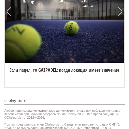
Если падел, то GAZPADEL: когда локация имеет значение
chelny-biz.ru
Любое использование материалов допускается только при соблюдении правил
перепечатки при наличии гиперссылки на Chelny-biz.ru. Все права защищены
©Chelny-biz.ru. 2012—2026.
Портал предпринимателей Chelny-biz.ru Свидетельство о регистрации СМИ Эл
№ФС77-64768 выдано Роскомнадзором 02.02.2016 г. Учредитель - ООО