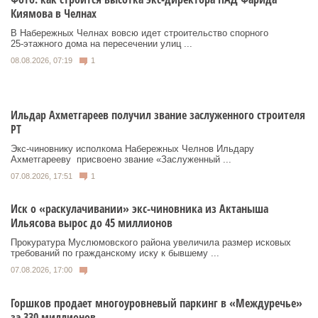
Киямова в Челнах
В Набережных Челнах вовсю идет строительство спорного
25‑этажного дома на пересечении улиц ...
08.08.2026, 07:19
1
Ильдар Ахметгареев получил звание заслуженного строителя
РТ
Экс‑чиновнику исполкома Набережных Челнов Ильдару
Ахметгарееву присвоено звание «Заслуженный ...
07.08.2026, 17:51
1
Иск о «раскулачивании» экс-чиновника из Актаныша
Ильясова вырос до 45 миллионов
Прокуратура Муслюмовского района увеличила размер исковых
требований по гражданскому иску к бывшему ...
07.08.2026, 17:00
Горшков продает многоуровневый паркинг в «Междуречье»
за 330 миллионов