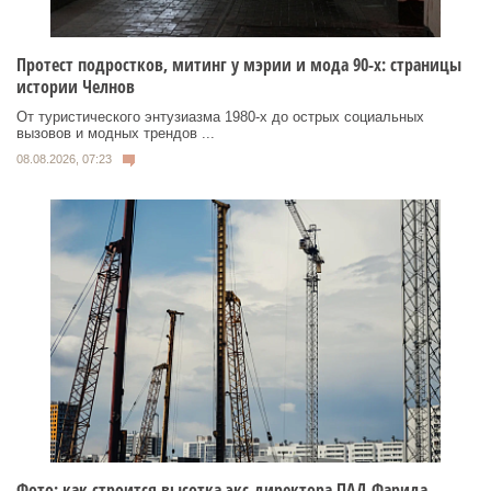
Протест подростков, митинг у мэрии и мода 90-х: страницы
истории Челнов
От туристического энтузиазма 1980‑х до острых социальных
вызовов и модных трендов ...
08.08.2026, 07:23
Фото: как строится высотка экс-директора ПАД Фарида