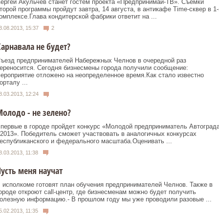
ергей Акульчев станет гостем проекта «Предпринимай-ТВ». Съемки
торой программы пройдут завтра, 14 августа, в антикафе Time-сквер в 1
омплексе.Глава кондитерской фабрики ответит на ...
3.08.2013, 15:37
2
арнавала не будет?
ъезд предпринимателей Набережных Челнов в очередной раз
ереносится. Сегодня бизнесмены города получили сообщение:
ероприятие отложено на неопределенное время.Как стало известно
орталу ...
8.03.2013, 12:24
олодо - не зелено?
первые в городе пройдет конкурс «Молодой предприниматель Автоград
 2013». Победитель сможет участвовать в аналогичных конкурсах
еспубликанского и федерального масштаба.Оценивать ...
8.03.2013, 11:38
усть меня научат
 исполкоме готовят план обучения предпринимателей Челнов. Также в
ороде откроют call-центр, где бизнесменам можно будет получить
олезную информацию.- В прошлом году мы уже проводили разовые ...
5.02.2013, 11:35