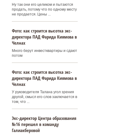
Ну так они его целиком и пытаются
продать, потому что по одному месту
не продается. Цены ...
Фото: как строится высотка экс-
директора ПАД Фарида Киямова в
Челнах
Много берут инвестквартиры и сдают
потом
Фото: как строится высотка экс-
директора ПАД Фарида Киямова в
Челнах
У руководителя Талана угол зрения
другой, смысл его слов заключается в
том, что ...
Экс-директор Центра образования
№16 перешел в команду
Галиакберовой