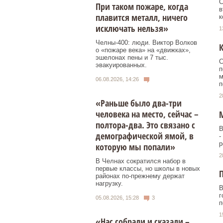
С
При таком пожаре, когда
в
плавится металл, ничего
к
исключать нельзя»
1
Челны-400: люди. Виктор Волков
К
о «пожаре века» на «движках»,
эшелонах пены и 7 тыс.
С
эвакуированных.
п
м
06.08.2026, 14:26
п
2
«Раньше было два-три
человека на место, сейчас –
М
полтора-два. Это связано с
В
демографической ямой, в
-
р
которую мы попали»
2
В Челнах сократился набор в
первые классы, но школы в новых
П
районах по-прежнему держат
нагрузку.
В
г
05.08.2026, 15:28
3
п
1
«Нас собрали и сказали –