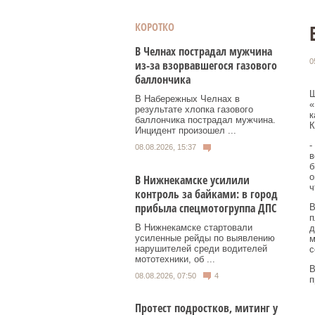
КОРОТКО
В Челнах пострадал мужчина
0
из-за взорвавшегося газового
баллончика
Ш
В Набережных Челнах в
«
результате хлопка газового
к
баллончика пострадал мужчина.
К
Инцидент произошел ...
-
08.08.2026, 15:37
в
б
о
В Нижнекамске усилили
ч
контроль за байками: в город
прибыла спецмотогруппа ДПС
В
п
В Нижнекамске стартовали
д
усиленные рейды по выявлению
м
нарушителей среди водителей
с
мототехники, об ...
В
08.08.2026, 07:50
4
п
Протест подростков, митинг у