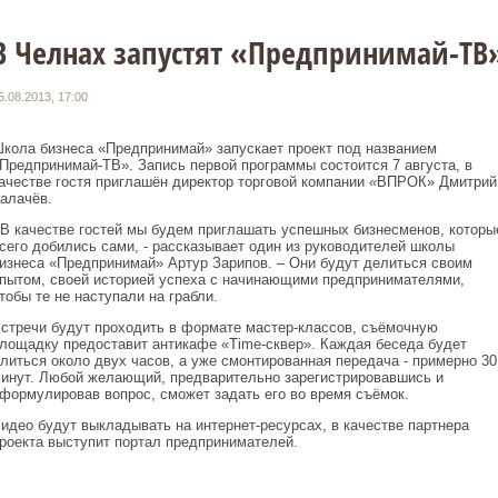
В Челнах запустят «Предпринимай-ТВ
5.08.2013, 17:00
кола бизнеса «Предпринимай» запускает проект под названием
Предпринимай-ТВ». Запись первой программы состоится 7 августа, в
ачестве гостя приглашён директор торговой компании
«
ВПРОК» Дмитрий
алачёв.
 В качестве гостей мы будем приглашать успешных бизнесменов, которы
сего добились сами, - рассказывает один из руководителей школы
изнеса «Предпринимай» Артур Зарипов. – Они будут делиться своим
пытом, своей историей успеха с начинающими предпринимателями,
тобы те не наступали на грабли.
стречи будут проходить в формате мастер-классов, съёмочную
лощадку предоставит антикафе «Time-сквер». Каждая беседа будет
литься около двух часов, а уже смонтированная передача - примерно 30
инут. Любой желающий, предварительно зарегистрировавшись и
формулировав вопрос, сможет задать его во время съёмок.
идео будут выкладывать на интернет-ресурсах, в качестве партнера
роекта выступит портал предпринимателей.