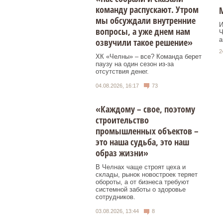
команду распускают. Утром
мы обсуждали внутренние
И
вопросы, а уже днем нам
Ч
а
озвучили такое решение»
2
ХК «Челны» – все? Команда берет
паузу на один сезон из-за
отсутствия денег.
04.08.2026, 16:17
73
«Каждому – свое, поэтому
строительство
промышленных объектов –
это наша судьба, это наш
образ жизни»
В Челнах чаще строят цеха и
склады, рынок новостроек теряет
обороты, а от бизнеса требуют
системной заботы о здоровье
сотрудников.
03.08.2026, 13:44
8