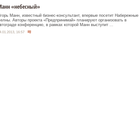
Манн «небесный»
горь Манн, известный бизнес-консультант, впервые посетит Набережные
елны. Авторы проекта «Предпринимай» планируют организовать в
втограде конференцию, в рамках которой Манн выступит ...
4.01.2013, 16:57