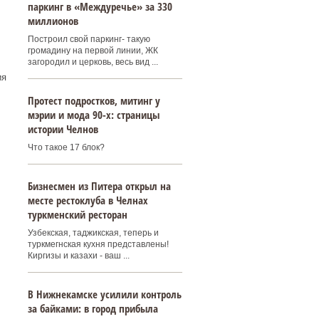
паркинг в «Междуречье» за 330
миллионов
Построил свой паркинг- такую
громадину на первой линии, ЖК
загородил и церковь, весь вид ...
ия
Протест подростков, митинг у
мэрии и мода 90-х: страницы
истории Челнов
Что такое 17 блок?
Бизнесмен из Питера открыл на
месте рестоклуба в Челнах
туркменский ресторан
Узбекская, таджикская, теперь и
туркмегнская кухня представлены!
Киргизы и казахи - ваш ...
В Нижнекамске усилили контроль
за байками: в город прибыла