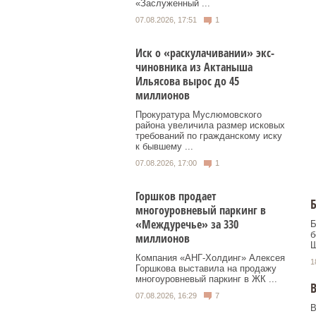
«Заслуженный ...
07.08.2026, 17:51
1
Иск о «раскулачивании» экс-
чиновника из Актаныша
Ильясова вырос до 45
миллионов
Прокуратура Муслюмовского
района увеличила размер исковых
требований по гражданскому иску
к бывшему ...
07.08.2026, 17:00
1
Горшков продает
Б
многоуровневый паркинг в
«Междуречье» за 330
Б
б
миллионов
Ш
Компания «АНГ-Холдинг» Алексея
1
Горшкова выставила на продажу
многоуровневый паркинг в ЖК ...
В
07.08.2026, 16:29
7
В