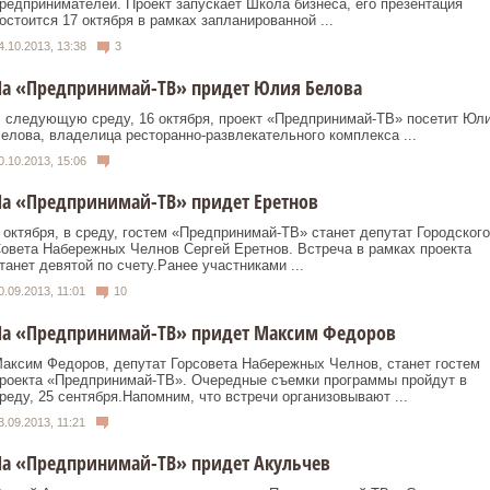
редпринимателей. Проект запускает Школа бизнеса, его презентация
остоится 17 октября в рамках запланированной ...
4.10.2013, 13:38
3
На «Предпринимай-ТВ» придет Юлия Белова
 следующую среду, 16 октября, проект «Предпринимай-ТВ» посетит Юл
елова, владелица рес­то­ран­но-раз­вле­катель­ного ком­плекса ...
0.10.2013, 15:06
На «Предпринимай-ТВ» придет Еретнов
 октября, в среду, гостем «Предпринимай-ТВ» станет депутат Городского
овета Набережных Челнов Сергей Еретнов. Встреча в рамках проекта
танет девятой по счету.Ранее участниками ...
0.09.2013, 11:01
10
На «Предпринимай-ТВ» придет Максим Федоров
аксим Федоров, депутат Горсовета Набережных Челнов, станет гостем
роекта «Предпринимай-ТВ». Очередные съемки программы пройдут в
реду, 25 сентября.Напомним, что встречи организовывают ...
3.09.2013, 11:21
На «Предпринимай-ТВ» придет Акульчев