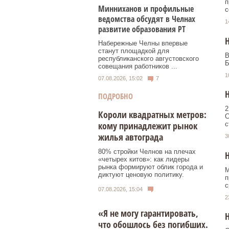
п
Минниханов и профильные
с
ведомства обсудят в Челнах
1
развитие образования РТ
Набережные Челны впервые
станут площадкой для
В
республиканского августовского
Б
совещания работников ...
1
07.08.2026, 15:02
7
ПОДРОБНО
2
Короли квадратных метров:
С
кому принадлежит рынок
с
жилья автограда
3
80% стройки Челнов на плечах
«четырех китов»: как лидеры
рынка формируют облик города и
М
диктуют ценовую политику.
п
с
07.08.2026, 15:04
2
«Я не могу гарантировать,
что обошлось без погибших.