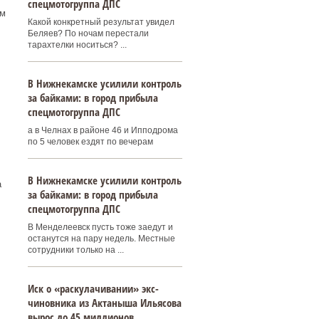
спецмотогруппа ДПС
-м
Какой конкретный результат увидел
Беляев? По ночам перестали
тарахтелки носиться? ...
В Нижнекамске усилили контроль
за байками: в город прибыла
спецмотогруппа ДПС
а в Челнах в районе 46 и Ипподрома
по 5 человек ездят по вечерам
В Нижнекамске усилили контроль
а
за байками: в город прибыла
спецмотогруппа ДПС
В Менделеевск пусть тоже заедут и
останутся на пару недель. Местные
сотрудники только на ...
Иск о «раскулачивании» экс-
чиновника из Актаныша Ильясова
вырос до 45 миллионов