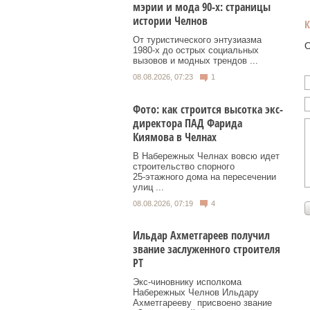
мэрии и мода 90-х: страницы
истории Челнов
От туристического энтузиазма
О
1980‑х до острых социальных
вызовов и модных трендов ...
08.08.2026, 07:23
1
Фото: как строится высотка экс-
директора ПАД Фарида
Киямова в Челнах
В Набережных Челнах вовсю идет
строительство спорного
25‑этажного дома на пересечении
улиц ...
08.08.2026, 07:19
4
Ильдар Ахметгареев получил
звание заслуженного строителя
РТ
Экс‑чиновнику исполкома
Набережных Челнов Ильдару
Ахметгарееву присвоено звание