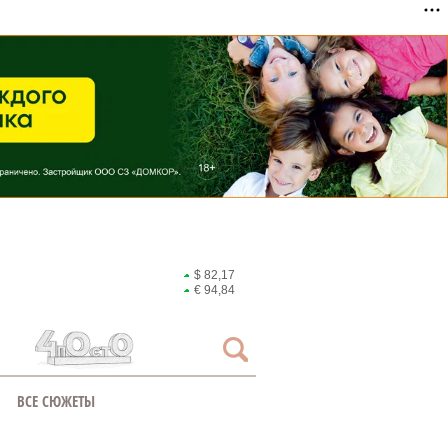
$ 82,17
€ 94,84
ВСЕ СЮЖЕТЫ