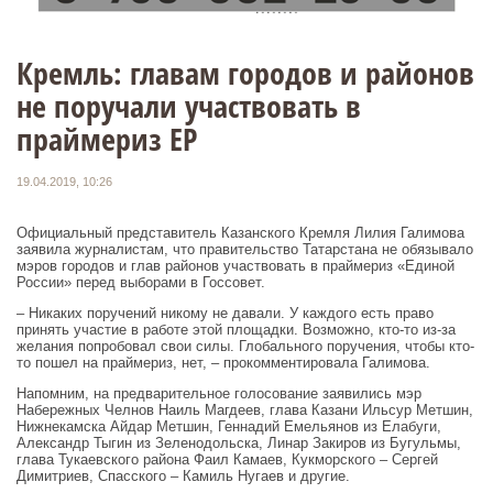
Кремль: главам городов и районов
не поручали участвовать в
праймериз ЕР
19.04.2019, 10:26
Официальный представитель Казанского Кремля Лилия Галимова
заявила журналистам, что правительство Татарстана не обязывало
мэров городов и глав районов участвовать в праймериз «Единой
России» перед выборами в Госсовет.
– Никаких поручений никому не давали. У каждого есть право
принять участие в работе этой площадки. Возможно, кто-то из-за
желания попробовал свои силы. Глобального поручения, чтобы кто-
то пошел на праймериз, нет, – прокомментировала Галимова.
Напомним, на предварительное голосование заявились мэр
Набережных Челнов Наиль Магдеев, глава Казани Ильсур Метшин,
Нижнекамска Айдар Метшин, Геннадий Емельянов из Елабуги,
Александр Тыгин из Зеленодольска, Линар Закиров из Бугульмы,
глава Тукаевского района Фаил Камаев, Кукморского – Сергей
Димитриев, Спасского – Камиль Нугаев и другие.