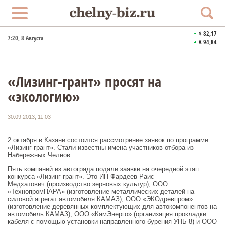
$ 82,17
7:20
, 8 Августа
€ 94,84
«Лизинг-грант» просят на
«экологию»
30.09.2013, 11:03
2 октября в Казани состоится рассмотрение заявок по программе
«Лизинг-грант». Стали известны имена участников отбора из
Набережных Челнов.
Пять компаний из автограда подали заявки на очередной этап
конкурса «Лизинг-грант». Это ИП Фардеев Раис
Медхатович (производство зерновых культур), ООО
«ТехнопромПАРА» (изготовление металлических деталей на
силовой агрегат автомобиля КАМАЗ), ООО «ЭКОдревпром»
(изготовление деревянных комплектующих для автокомпонентов на
автомобиль КАМАЗ), ООО «КамЭнерго» (организация прокладки
кабеля с помощью установки направленного бурения УНБ-8) и ООО