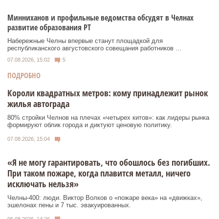
Минниханов и профильные ведомства обсудят в Челнах
развитие образования РТ
Набережные Челны впервые станут площадкой для
республиканского августовского совещания работников ...
07.08.2026, 15:02
5
ПОДРОБНО
Короли квадратных метров: кому принадлежит рынок
жилья автограда
80% стройки Челнов на плечах «четырех китов»: как лидеры рынка
формируют облик города и диктуют ценовую политику.
07.08.2026, 15:04
«Я не могу гарантировать, что обошлось без погибших.
При таком пожаре, когда плавится металл, ничего
исключать нельзя»
Челны-400: люди. Виктор Волков о «пожаре века» на «движках»,
эшелонах пены и 7 тыс. эвакуированных.
06.08.2026, 14:26