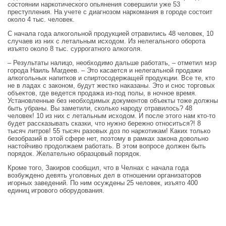
состоянии наркотического опьянения совершили уже 53
преступления. На учете с диагнозом наркомания в городе состоит
около 4 тыс. человек.
С начала года алкогольной продукцией отравились 48 человек, 10
случаев из них с летальным исходом. Из нелегального оборота
изъято около 8 тыс. суррогатного алкоголя.
– Результаты налицо, необходимо дальше работать, – отметил мэр
города Наиль Магдеев. – Это касается и нелегальной продажи
алкогольных напитков и спиртосодержащей продукции. Все те, кто
не в ладах с законом, будут жестко наказаны. Это и снос торговых
объектов, где ведется продажа из-под полы, в ночное время.
Установленные без необходимых документов объекты тоже должны
быть убраны. Вы заметили, сколько народу отравилось? 48
человек! 10 из них с летальным исходом. И после этого нам кто-то
будет рассказывать сказки, что нужно бережно относиться?! 8
тысяч литров! 55 тысяч разовых доз по наркотикам! Каких только
безобразий в этой сфере нет, поэтому в рамках закона довольно
настойчиво продолжаем работать. В этом вопросе должен быть
порядок. Желательно образцовый порядок.
Кроме того, Закиров сообщил, что в Челнах с начала года
возбуждено девять уголовных дел в отношении организаторов
игорных заведений. По ним осуждены 25 человек, изъято 400
единиц игрового оборудования.