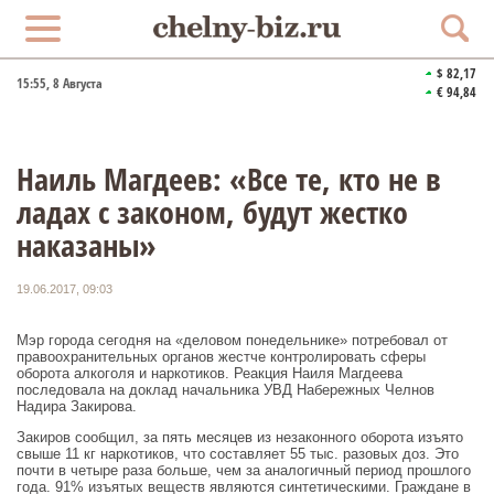
$ 82,17
15:55
, 8 Августа
€ 94,84
Наиль Магдеев: «Все те, кто не в
ладах с законом, будут жестко
наказаны»
19.06.2017, 09:03
Мэр города сегодня на «деловом понедельнике» потребовал от
правоохранительных органов жестче контролировать сферы
оборота алкоголя и наркотиков. Реакция Наиля Магдеева
последовала на доклад начальника УВД Набережных Челнов
Надира Закирова.
Закиров сообщил, за пять месяцев из незаконного оборота изъято
свыше 11 кг наркотиков, что составляет 55 тыс. разовых доз. Это
почти в четыре раза больше, чем за аналогичный период прошлого
года. 91% изъятых веществ являются синтетическими. Граждане в