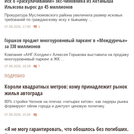
Иск о «раскулачивании» экс-чиновника из Актаныша
Ильясова вырос до 45 миллионов
Прокуратура Муслюмовского района увеличила размер исковых
требований по гражданскому иску к бывшему ...
07.08.2026, 17:00
1
Горшков продает многоуровневый паркинг в «Междуречье»
за 330 миллионов
Компания «АНГ-Холдинг» Алексея Горшкова выставила на продажу
многоуровневый паркинг в ЖК ...
07.08.2026, 16:29
7
ПОДРОБНО
Короли квадратных метров: кому принадлежит рынок
жилья автограда
80% стройки Челнов на плечах «четырех китов»: как лидеры рынка
формируют облик города и диктуют ценовую политику.
07.08.2026, 15:04
«Я не могу гарантировать, что обошлось без погибших.