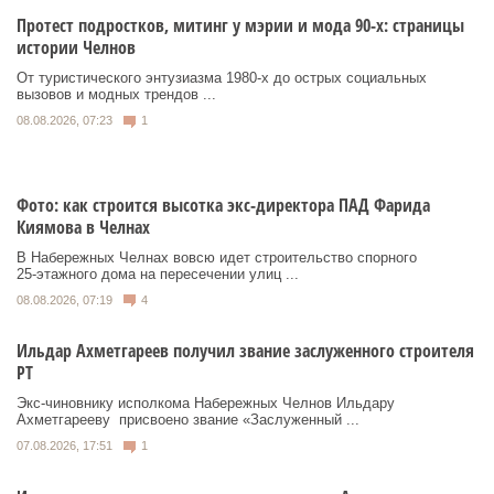
Протест подростков, митинг у мэрии и мода 90-х: страницы
истории Челнов
От туристического энтузиазма 1980‑х до острых социальных
вызовов и модных трендов ...
08.08.2026, 07:23
1
Фото: как строится высотка экс-директора ПАД Фарида
Киямова в Челнах
В Набережных Челнах вовсю идет строительство спорного
25‑этажного дома на пересечении улиц ...
08.08.2026, 07:19
4
Ильдар Ахметгареев получил звание заслуженного строителя
РТ
Экс‑чиновнику исполкома Набережных Челнов Ильдару
Ахметгарееву присвоено звание «Заслуженный ...
07.08.2026, 17:51
1