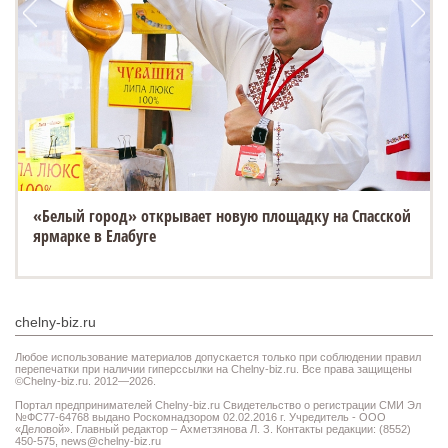
«Белый город» открывает новую площадку на Спасской
ESTEO MX уже в ТТС: 3 экрана, искусственный интеллект
ярмарке в Елабуге
и полный привод
chelny-biz.ru
Любое использование материалов допускается только при соблюдении правил
перепечатки при наличии гиперссылки на Chelny-biz.ru. Все права защищены
©Chelny-biz.ru. 2012—2026.
Портал предпринимателей Chelny-biz.ru Свидетельство о регистрации СМИ Эл
№ФС77-64768 выдано Роскомнадзором 02.02.2016 г. Учредитель - ООО
«Деловой». Главный редактор – Ахметзянова Л. З. Контакты редакции: (8552)
450-575,
news@chelny-biz.ru