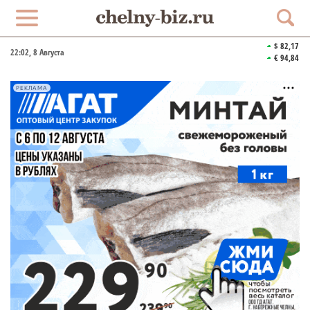
$ 82,17
22:02
, 8 Августа
€ 94,84
РЕКЛАМА