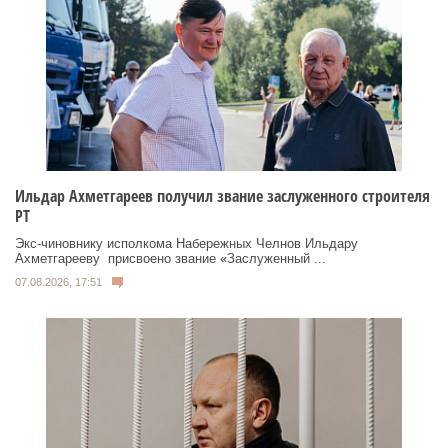
Ильдар Ахметгареев получил звание заслуженного строителя
РТ
Экс‑чиновнику исполкома Набережных Челнов Ильдару
Ахметгарееву присвоено звание «Заслуженный ...
07.08.2026, 17:51