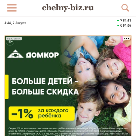
$ 81,41
4:44
, 7 Августа
€ 94,06
РЕКЛАМА