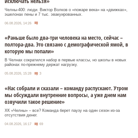
исключать нельзя»
Челны-400: люди. Виктор Волков о «пожаре века» на «движках»,
эшелонах пены и 7 тыс. эвакуированных.
06.08.2026, 14:26
«Раньше было два-три человека на место, сейчас –
полтора-два. Это связано с демографической ямой, в
которую мы попали»
В Челнах сократился набор в первые классы, но школы в новых
районах по-прежнему держат нагрузку.
05.08.2026, 15:28
3
«Нас собрали и сказали – команду распускают. Утром
мы обсуждали внутренние вопросы, а уже днем нам
озвучили такое решение»
ХК «Челны» – все? Команда берет паузу на один сезон из-за
отсутствия денег.
04.08.2026, 16:17
69