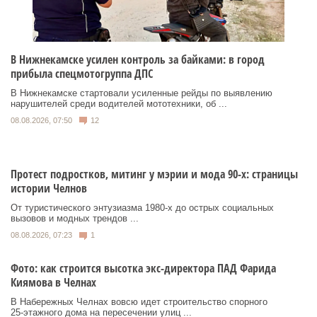
В Нижнекамске усилен контроль за байками: в город
прибыла спецмотогруппа ДПС
В Нижнекамске стартовали усиленные рейды по выявлению
нарушителей среди водителей мототехники, об ...
08.08.2026, 07:50
12
Протест подростков, митинг у мэрии и мода 90-х: страницы
истории Челнов
От туристического энтузиазма 1980‑х до острых социальных
вызовов и модных трендов ...
08.08.2026, 07:23
1
Фото: как строится высотка экс-директора ПАД Фарида
Киямова в Челнах
В Набережных Челнах вовсю идет строительство спорного
25‑этажного дома на пересечении улиц ...