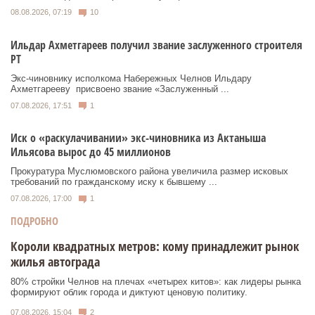
08.08.2026, 07:19
10
Ильдар Ахметгареев получил звание заслуженного строителя
РТ
Экс‑чиновнику исполкома Набережных Челнов Ильдару
Ахметгарееву присвоено звание «Заслуженный ...
07.08.2026, 17:51
1
Иск о «раскулачивании» экс-чиновника из Актаныша
Ильясова вырос до 45 миллионов
Прокуратура Муслюмовского района увеличила размер исковых
требований по гражданскому иску к бывшему ...
07.08.2026, 17:00
1
ПОДРОБНО
Короли квадратных метров: кому принадлежит рынок
жилья автограда
80% стройки Челнов на плечах «четырех китов»: как лидеры рынка
формируют облик города и диктуют ценовую политику.
07.08.2026, 15:04
2