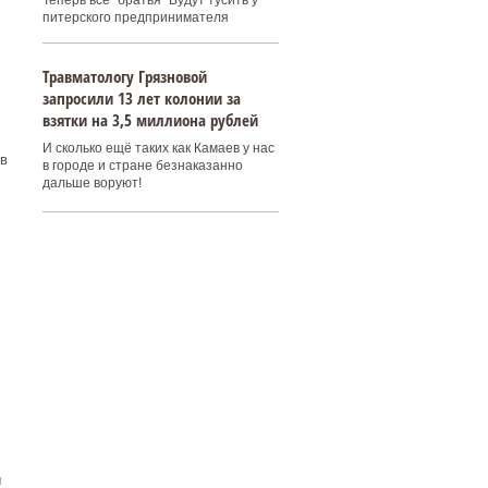
Теперь все "братья" Будут тусить у
питерского предпринимателя
Травматологу Грязновой
запросили 13 лет колонии за
взятки на 3,5 миллиона рублей
И сколько ещё таких как Камаев у нас
в
в городе и стране безнаказанно
дальше воруют!
ы