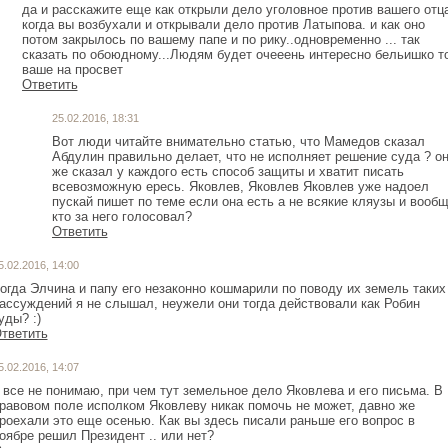
да и расскажите еще как открыли дело уголовное против вашего отца
когда вы возбухали и открывали дело против Латыпова. и как оно
потом закрылось по вашему папе и по рику..одновременно ... так
сказать по обоюдному...Людям будет очееень интересно бельишко т
ваше на просвет
Ответить
25.02.2016, 18:31
Вот люди читайте внимательно статью, что Мамедов сказал
Абдулин правильно делает, что не исполняет решение суда ? о
же сказал у каждого есть способ защиты и хватит писать
всевозможную ересь. Яковлев, Яковлев Яковлев уже надоел
пускай пишет по теме если она есть а не всякие кляузы и вооб
кто за него голосовал?
Ответить
5.02.2016, 14:00
огда Элчина и папу его незаконно кошмарили по поводу их земель таких
ассуждений я не слышал, неужели они тогда действовали как Робин
уды? :)
тветить
5.02.2016, 14:07
 все не понимаю, при чем тут земельное дело Яковлева и его письма. В
равовом поле исполком Яковлеву никак помочь не может, давно же
роехали это еще осенью. Как вы здесь писали раньше его вопрос в
оябре решил Президент .. или нет?