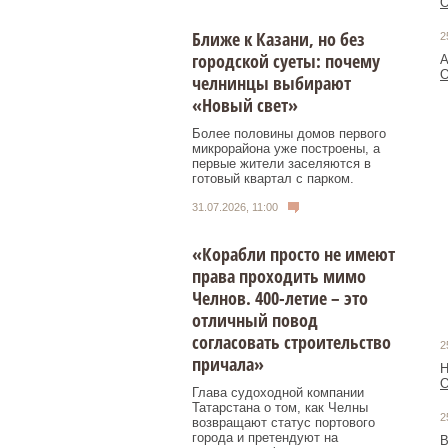
О
Ближе к Казани, но без
2
городской суеты: почему
А
О
челнинцы выбирают
«Новый свет»
Более половины домов первого
микрорайона уже построены, а
первые жители заселяются в
готовый квартал с парком.
31.07.2026, 11:00
«Корабли просто не имеют
права проходить мимо
Челнов. 400-летие – это
отличный повод
согласовать строительство
2
причала»
Н
О
Глава судоходной компании
Татарстана о том, как Челны
2
возвращают статус портового
города и претендуют на
В