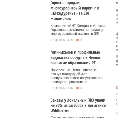
Горшков продает
п
многоуровневый паркинг в
Ч
«Междуречье» за 330
п
миллионов
п
и
Компания «АНГ-Холдинг» Алексея
–
Горшкова выставила на продажу
ф
многоуровневый паркинг в ЖК ...
г
07.08.2026, 16:29
2
к
в
н
Минниханов и профильные
ведомства обсудят в Челнах
Ч
д
развитие образования РТ
м
Набережные Челны впервые
станут площадкой для
республиканского августовского
совещания работников ...
07.08.2026, 15:02
5
2
Заказы у локальных ПВЗ упали
О
О
на 30% из-за сбоев в логистике
Wildberries
2
Объем заказов в пунктах выдачи