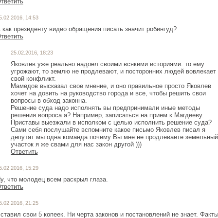
тветить
5.02.2016, 14:53
 как президенту видео обращения писать значит робингуд?
тветить
25.02.2016, 18:23
Яковлев уже реально надоел своими всякими историями: то ему
угрожают, то землю не продлевают, и посторонних людей вовлекает 
свой конфликт.
Мамедов высказал свое мнение, и оно правильное просто Яковлев
хочет на довить на руководство города и все, чтобы решить свои
вопросы в обход законна.
Решение суда надо исполнять вы предпринимали иные методы
решения вопроса а? Например, записаться на прием к Магдееву.
Приставы выезжали в исполком с целью исполнить решение суда?
Сами себя послушайте вспомните какое письмо Яковлев писал я
депутат мы одна команда почему Вы мне не продлеваете земельный
Ответить
5.02.2016, 15:29
у, что молодец всем раскрыл глаза.
тветить
5.02.2016, 21:25
ставил свои 5 копеек. Ни черта законов и постановлений не знает. Факт