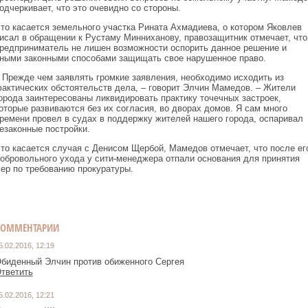
одчеркивает, что это очевидно со стороны.
то касается земельного участка Рината Ахмадиева, о котором Яковлев
исал в обращении к Рустаму Минниханову, правозащитник отмечает, что
редприниматель не лишен возможности оспорить данное решение и
ными законными способами защищать свое нарушенное право.
 Прежде чем заявлять громкие заявления, необходимо исходить из
актических обстоятельств дела, – говорит Элчин Мамедов. – Жители
орода заинтересованы ликвидировать практику точечных застроек,
оторые развиваются без их согласия, во дворах домов. Я сам много
ремени провел в судах в поддержку жителей нашего города, оспаривал
езаконные постройки.
то касается случая с Денисом Щербой, Мамедов отмечает, что после ег
обровольного ухода у сити-менеджера отпали основания для принятия
ер по требованию прокуратуры.
КОММЕНТАРИИ
5.02.2016, 12:19
биденный Элчин против обиженного Сергея
тветить
5.02.2016, 12:21