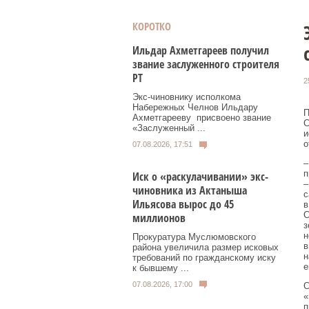
КОРОТКО
Ильдар Ахметгареев получил
звание заслуженного строителя
РТ
2
Экс‑чиновнику исполкома
Набережных Челнов Ильдару
П
Ахметгарееву присвоено звание
С
«Заслуженный ...
и
о
07.08.2026, 17:51
–
п
Иск о «раскулачивании» экс-
–
чиновника из Актаныша
с
Ильясова вырос до 45
в
С
миллионов
з
н
Прокуратура Муслюмовского
в
района увеличила размер исковых
н
требований по гражданскому иску
е
к бывшему ...
07.08.2026, 17:00
С
«
п