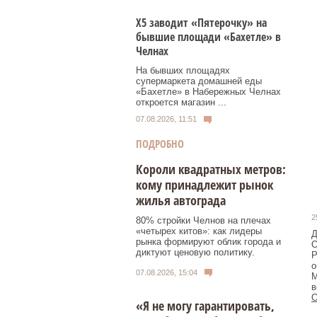
Х5 заводит «Пятерочку» на
бывшие площади «Бахетле» в
Челнах
На бывших площадях
супермаркета домашней еды
«Бахетле» в Набережных Челнах
откроется магазин ...
07.08.2026, 11:51
ПОДРОБНО
Короли квадратных метров:
кому принадлежит рынок
жилья автограда
2
80% стройки Челнов на плечах
«четырех китов»: как лидеры
Д
рынка формируют облик города и
О
диктуют ценовую политику.
Р
о
07.08.2026, 15:04
М
в
О
«Я не могу гарантировать,