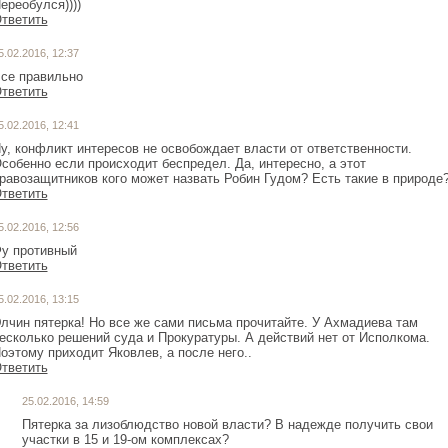
ереобулся))))
тветить
5.02.2016, 12:37
се правильно
тветить
5.02.2016, 12:41
у, конфликт интересов не освобождает власти от ответственности.
собенно если происходит беспредел. Да, интересно, а этот
равозащитников кого может назвать Робин Гудом? Есть такие в природе
тветить
5.02.2016, 12:56
у противный
тветить
5.02.2016, 13:15
лчин пятерка! Но все же сами письма прочитайте. У Ахмадиева там
есколько решений суда и Прокуратуры. А действий нет от Исполкома.
оэтому приходит Яковлев, а после него..
тветить
25.02.2016, 14:59
Пятерка за лизоблюдство новой власти? В надежде получить свои
участки в 15 и 19-ом комплексах?