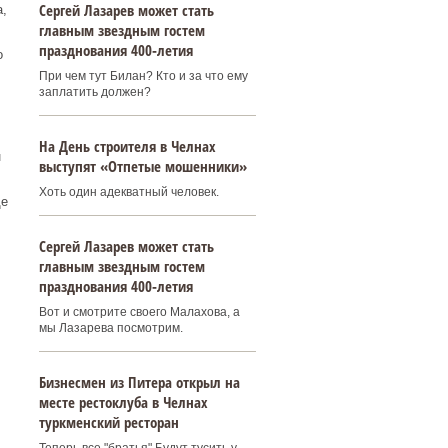
Сергей Лазарев может стать
,
главным звездным гостем
празднования 400‑летия
о
При чем тут Билан? Кто и за что ему
заплатить должен?
На День строителя в Челнах
н
выступят «Отпетые мошенники»
Хоть один адекватный человек.
ще
Сергей Лазарев может стать
главным звездным гостем
празднования 400‑летия
Вот и смотрите своего Малахова, а
мы Лазарева посмотрим.
Бизнесмен из Питера открыл на
месте рестоклуба в Челнах
туркменский ресторан