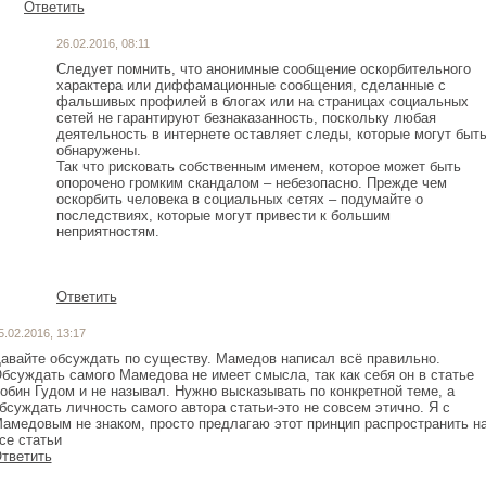
Ответить
26.02.2016, 08:11
Следует помнить, что анонимные сообщение оскорбительного
характера или диффамационные сообщения, сделанные с
фальшивых профилей в блогах или на страницах социальных
сетей не гарантируют безнаказанность, поскольку любая
деятельность в интернете оставляет следы, которые могут быт
обнаружены.
Так что рисковать собственным именем, которое может быть
опорочено громким скандалом – небезопасно. Прежде чем
оскорбить человека в социальных сетях – подумайте о
последствиях, которые могут привести к большим
неприятностям.
Ответить
5.02.2016, 13:17
авайте обсуждать по существу. Мамедов написал всё правильно.
бсуждать самого Мамедова не имеет смысла, так как себя он в статье
обин Гудом и не называл. Нужно высказывать по конкретной теме, а
бсуждать личность самого автора статьи-это не совсем этично. Я с
амедовым не знаком, просто предлагаю этот принцип распространить н
се статьи
тветить