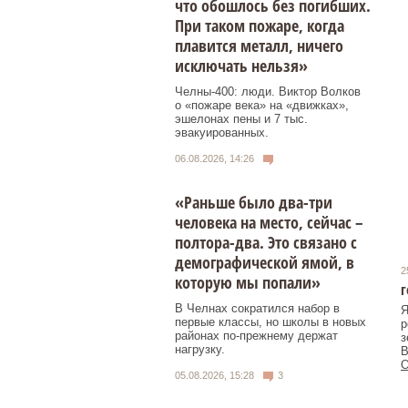
что обошлось без погибших.
При таком пожаре, когда
плавится металл, ничего
исключать нельзя»
Челны-400: люди. Виктор Волков
о «пожаре века» на «движках»,
эшелонах пены и 7 тыс.
эвакуированных.
06.08.2026, 14:26
«Раньше было два-три
человека на место, сейчас –
полтора-два. Это связано с
демографической ямой, в
2
которую мы попали»
г
В Челнах сократился набор в
Я
первые классы, но школы в новых
р
районах по-прежнему держат
з
нагрузку.
В
О
05.08.2026, 15:28
3