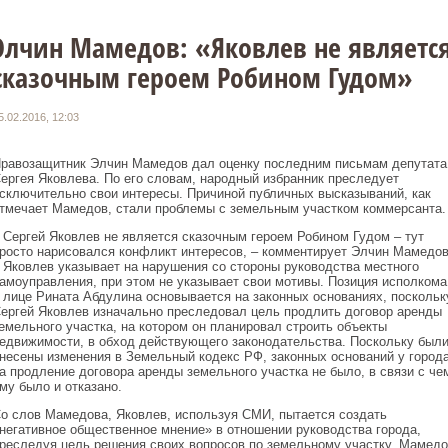
Элчин Мамедов: «Яковлев не являетс
сказочным героем Робином Гудом»
5.02.2016, 12:03
равозащитник Элчин Мамедов дал оценку последним письмам депутата
ергея Яковлева. По его словам, народный избранник преследует
сключительно свои интересы. Причиной публичных высказываний, как
тмечает Мамедов, стали проблемы с земельным участком коммерсанта.
 Сергей Яковлев не является сказочным героем Робином Гудом – тут
росто нарисовался конфликт интересов, – комментирует Элчин Мамедов
 Яковлев указывает на нарушения со стороны руководства местного
амоуправления, при этом не указывает свои мотивы. Позиция исполкома
 лице Рината Абдулина основывается на законных основаниях, поскольк
ергей Яковлев изначально преследовал цель продлить договор аренды
емельного участка, на котором он планировал строить объекты
едвижимости, в обход действующего законодательства. Поскольку был
несены изменения в Земельный кодекс РФ, законных оснований у город
а продление договора аренды земельного участка не было, в связи с че
му было и отказано.
о слов Мамедова, Яковлев, используя СМИ, пытается создать
негативное общественное мнение» в отношении руководства города,
реследуя цель решения своих вопросов по земельному участку. Мамедо