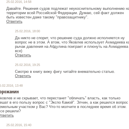
25.02.2016, 14:58
Давайте. Решения судов подлежат неукоснительному выполнению н
территории всей Российской Федерации. Думаю, сей факт должен
быть известен даже такому "правозащитнику".
Ответить
25.02.2016, 18:00
Да никто не спорит, что решение суда должно исполняется ну
вопрос не в этом. А втом, что Яковлев использует Ахмадеева к
рычак давления на Абдулина поиграет и плюнуть на Ахмадеева
все)
Ответить
25.02.2016, 19:25
Смотрю в книгу вижу фигу читайте внемательно статью.
Ответить
5.02.2016, 13:48
орожанин
ковлев и не скрывает, что перестанет "обличать" власть, как только
ешат в его пользу вопрос с "Экспо Камой". Элчин, а как решился вопрос
емельным участком у Вас? Что-то молчите в последнее время об этом.
се решили?
тветить
25.02.2016, 15:40