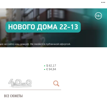
$ 82,17
€ 94,84
ВСЕ СЮЖЕТЫ