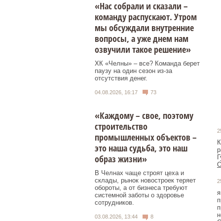
«Нас собрали и сказали –
команду распускают. Утром
мы обсуждали внутренние
вопросы, а уже днем нам
озвучили такое решение»
ХК «Челны» – все? Команда берет
паузу на один сезон из-за
отсутствия денег.
04.08.2026, 16:17
73
«Каждому – свое, поэтому
строительство
2
промышленных объектов –
К
это наша судьба, это наш
р
образ жизни»
Г
О
В Челнах чаще строят цеха и
склады, рынок новостроек теряет
2
обороты, а от бизнеса требуют
я
системной заботы о здоровье
п
сотрудников.
п
н
03.08.2026, 13:44
8