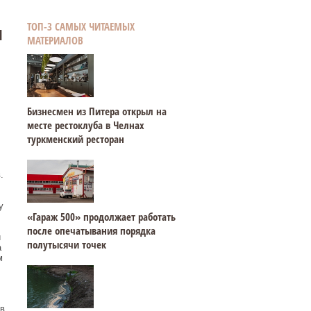
я
ТОП-3 САМЫХ ЧИТАЕМЫХ
МАТЕРИАЛОВ
Бизнесмен из Питера открыл на
месте рестоклуба в Челнах
туркменский ресторан
.
у
«Гараж 500» продолжает работать
после опечатывания порядка
и
полутысячи точек
а
м
в