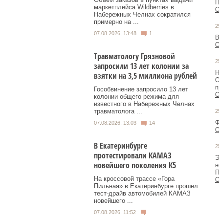
П
маркетплейса Wildberries в
О
Набережных Челнах сократился
примерно на ...
2
07.08.2026, 13:48
1
В
О
Травматологу Грязновой
2
запросили 13 лет колонии за
Н
взятки на 3,5 миллиона рублей
О
п
Гособвинение запросило 13 лет
О
колонии общего режима для
известного в Набережных Челнах
травматолога ...
2
Ф
07.08.2026, 13:03
14
О
В Екатеринбурге
2
протестировали КАМАЗ
Э
новейшего поколения К5
н
П
На кроссовой трассе «Гора
О
Пильная» в Екатеринбурге прошел
тест-драйв автомобилей КАМАЗ
новейшего ...
07.08.2026, 11:52