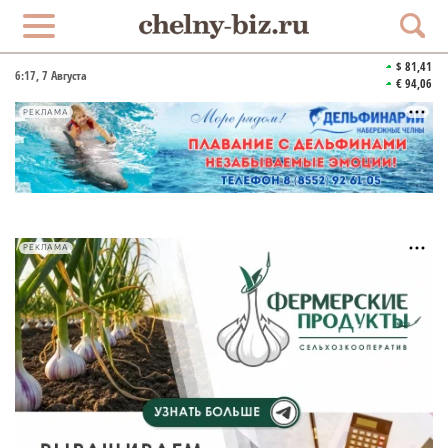
$ 81,41
6:17
, 7 Августа
€ 94,06
РЕКЛАМА
РЕКЛАМА