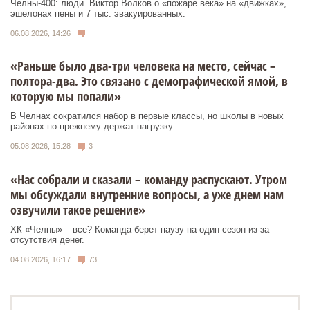
Челны-400: люди. Виктор Волков о «пожаре века» на «движках»,
эшелонах пены и 7 тыс. эвакуированных.
06.08.2026, 14:26
«Раньше было два-три человека на место, сейчас –
полтора-два. Это связано с демографической ямой, в
которую мы попали»
В Челнах сократился набор в первые классы, но школы в новых
районах по-прежнему держат нагрузку.
05.08.2026, 15:28
3
«Нас собрали и сказали – команду распускают. Утром
мы обсуждали внутренние вопросы, а уже днем нам
озвучили такое решение»
ХК «Челны» – все? Команда берет паузу на один сезон из-за
отсутствия денег.
04.08.2026, 16:17
73