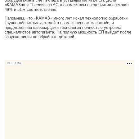
оборудование в счет вклада в уставный капитал СП. Доли
«КАМАЗа» и Thermission AG в совместном предприятии составят
49% и 51% соответственно.
Напомним, что «КАМАЗ» много лет искал технологию обработки
крупногабаритных деталей в промышленном масштабе, и
предложенная швейцарцами технология полностью устроила
специалистов автогиганта. На полную мощность СП выйдет после
запуска линии по обработке деталей.
РЕКЛАМА