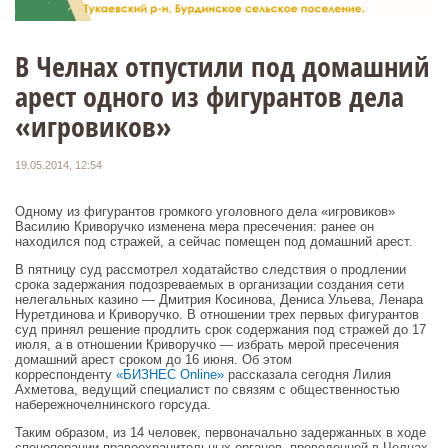
В Челнах отпустили под домашний
арест одного из фигурантов дела
«игровиков»
19.05.2014, 12:54
Одному из фигурантов громкого уголовного дела «игровиков»
Василию Криворучко изменена мера пресечения: ранее он
находился под стражей, а сейчас помещен под домашний арест.
В пятницу суд рассмотрел ходатайство следствия о продлении
срока задержания подозреваемых в организации создания сети
нелегальных казино — Дмитрия Косинова, Дениса Ульева, Ленара
Нуретдинова и Криворучко. В отношении трех первых фигурантов
суд принял решение продлить срок содержания под стражей до 17
июля, а в отношении Криворучко — избрать мерой пресечения
домашний арест сроком до 16 июня. Об этом
корреспонденту
«БИЗНЕС Online»
рассказала сегодня Лилия
Ахметова, ведущий специалист по связям с общественностью
набережночелнинского горсуда.
Таким образом, из 14 человек, первоначально задержанных в ходе
спецоперации правоохранительных органов, проведенной в Челнах