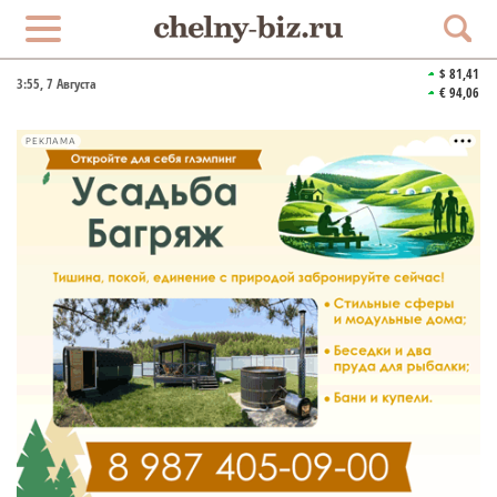
$ 81,41
3:55
, 7 Августа
€ 94,06
РЕКЛАМА