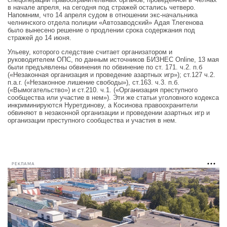
в начале апреля, на сегодня под стражей остались четверо.
Напомним, что 14 апреля судом в отношении экс-начальника
челнинского отдела полиции «Автозаводский» Адая Тлегенова
было вынесено решение о продлении срока содержания под
стражей до 14 июня.
Ульеву, которого следствие считает организатором и
руководителем ОПС, по данным источников БИЗНЕС Online, 13 мая
были предъявлены обвинения по обвинение по ст. 171. ч.2. п.б
(«Незаконная организация и проведение азартных игр»); ст.127 ч.2.
п.а.г. («Незаконное лишение свободы»), ст.163. ч.3. п.б.
(«Вымогательство») и ст.210. ч.1. («Организация преступного
сообщества или участие в нем»). Эти же статьи уголовного кодекса
инкриминируются Нуретдинову, а Косинова правоохранители
обвиняют в незаконной организации и проведении азартных игр и
организации преступного сообщества и участия в нем.
РЕКЛАМА