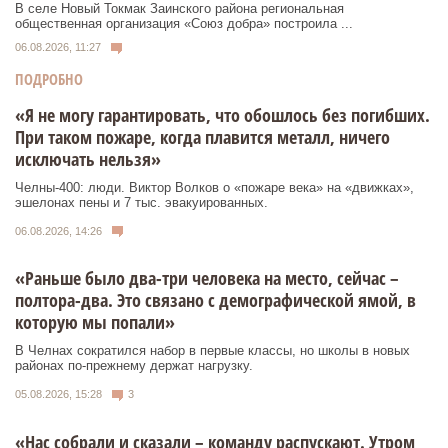
В селе Новый Токмак Заинского района региональная
общественная организация «Союз добра» построила ...
06.08.2026, 11:27
ПОДРОБНО
«Я не могу гарантировать, что обошлось без погибших.
При таком пожаре, когда плавится металл, ничего
исключать нельзя»
Челны-400: люди. Виктор Волков о «пожаре века» на «движках»,
эшелонах пены и 7 тыс. эвакуированных.
06.08.2026, 14:26
«Раньше было два-три человека на место, сейчас –
полтора-два. Это связано с демографической ямой, в
которую мы попали»
В Челнах сократился набор в первые классы, но школы в новых
районах по-прежнему держат нагрузку.
05.08.2026, 15:28
3
«Нас собрали и сказали – команду распускают. Утром