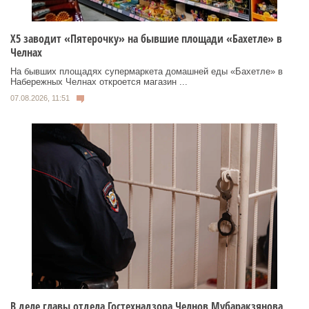
Х5 заводит «Пятерочку» на бывшие площади «Бахетле» в
Челнах
На бывших площадях супермаркета домашней еды «Бахетле» в
Набережных Челнах откроется магазин ...
07.08.2026, 11:51
В деле главы отдела Гостехнадзора Челнов Мубаракзянова