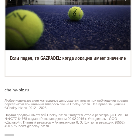
Если падел, то GAZPADEL: когда локация имеет значение
chelny-biz.ru
Любое использование материалов допускается только при соблюдении правил
перепечатки при наличии гиперссылки на Chelny-biz.ru. Все права защищены
©Chelny-biz.ru. 2012—2026.
Портал предпринимателей Chelny-biz.ru Свидетельство о регистрации СМИ Эл
№ФС77-64768 выдано Роскомнадзором 02.02.2016 г. Учредитель - ООО
«Деловой». Главный редактор – Ахметзянова Л. З. Контакты редакции: (8552)
450-575,
news@chelny-biz.ru