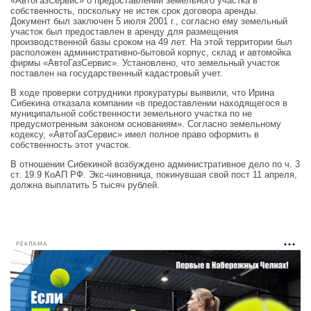
«АвтоГазСервис» о предоставлении земельного участка в
собственность, поскольку не истек срок договора аренды.
Документ был заключен 5 июля 2001 г., согласно ему земельный
участок был предоставлен в аренду для размещения
производственной базы сроком на 49 лет. На этой территории был
расположен административно-бытовой корпус, склад и автомойка
фирмы «АвтоГазСервис». Установлено, что земельный участок
поставлен на государственный кадастровый учет.
В ходе проверки сотрудники прокуратуры выявили, что Ирина
Сибекина отказала компании «в предоставлении находящегося в
муниципальной собственности земельного участка по не
предусмотренным законом основаниям». Согласно земельному
кодексу, «АвтоГазСервис» имел полное право оформить в
собственность этот участок.
В отношении Сибекиной возбуждено административное дело по ч. 3
ст. 19.9 КоАП РФ. Экс-чиновница, покинувшая свой пост 11 апреля,
должна выплатить 5 тысяч рублей.
РЕКЛАМА