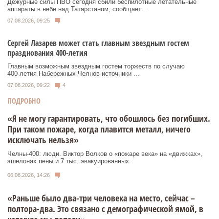
Дежурные силы ПВО сегодня сбили беспилотные летательные
аппараты в небе над Татарстаном, сообщает ...
07.08.2026, 09:25
Сергей Лазарев может стать главным звездным гостем
празднования 400‑летия
Главным возможным звездным гостем торжеств по случаю
400‑летия Набережных Челнов источники ...
07.08.2026, 09:22
4
ПОДРОБНО
«Я не могу гарантировать, что обошлось без погибших.
При таком пожаре, когда плавится металл, ничего
исключать нельзя»
Челны-400: люди. Виктор Волков о «пожаре века» на «движках»,
эшелонах пены и 7 тыс. эвакуированных.
06.08.2026, 14:26
«Раньше было два-три человека на место, сейчас –
полтора-два. Это связано с демографической ямой, в