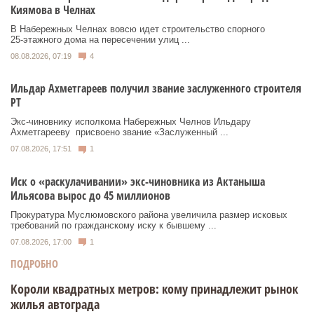
Киямова в Челнах
В Набережных Челнах вовсю идет строительство спорного
25‑этажного дома на пересечении улиц ...
08.08.2026, 07:19
4
Ильдар Ахметгареев получил звание заслуженного строителя
РТ
Экс‑чиновнику исполкома Набережных Челнов Ильдару
Ахметгарееву присвоено звание «Заслуженный ...
07.08.2026, 17:51
1
Иск о «раскулачивании» экс-чиновника из Актаныша
Ильясова вырос до 45 миллионов
Прокуратура Муслюмовского района увеличила размер исковых
требований по гражданскому иску к бывшему ...
07.08.2026, 17:00
1
ПОДРОБНО
Короли квадратных метров: кому принадлежит рынок
жилья автограда