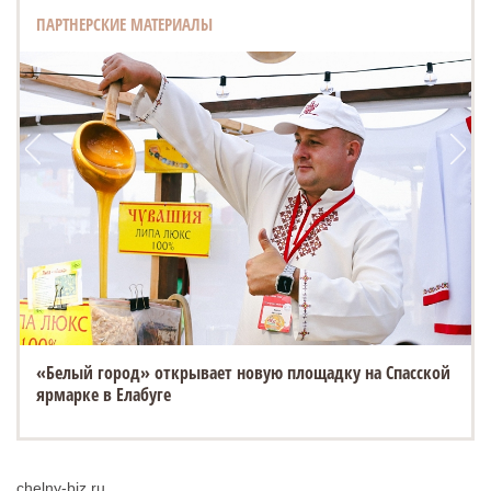
ПАРТНЕРСКИЕ МАТЕРИАЛЫ
«Белый город» открывает новую площадку на Спасской
ESTEO MX уже в ТТС: 3 экрана, искусственный интеллект
ярмарке в Елабуге
и полный привод
chelny-biz.ru