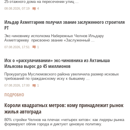
25‑этажного дома на пересечении улиц ...
08.08.2026, 07:19
4
Ильдар Ахметгареев получил звание заслуженного строителя
РТ
Экс‑чиновнику исполкома Набережных Челнов Ильдару
Ахметгарееву присвоено звание «Заслуженный ...
07.08.2026, 17:51
1
Иск о «раскулачивании» экс-чиновника из Актаныша
Ильясова вырос до 45 миллионов
Прокуратура Муслюмовского района увеличила размер исковых
требований по гражданскому иску к бывшему ...
07.08.2026, 17:00
1
ПОДРОБНО
Короли квадратных метров: кому принадлежит рынок
жилья автограда
80% стройки Челнов на плечах «четырех китов»: как лидеры рынка
формируют облик города и диктуют ценовую политику.