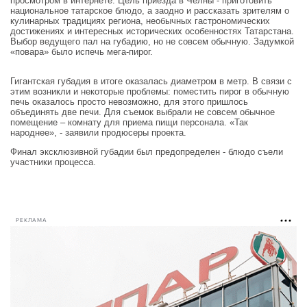
просмотром в интернете. Цель приезда в Челны - приготовить
национальное татарское блюдо, а заодно и рассказать зрителям о
кулинарных традициях региона, необычных гастрономических
достижениях и интересных исторических особенностях Татарстана.
Выбор ведущего пал на губадию, но не совсем обычную. Задумкой
«повара» было испечь мега-пирог.
Гигантская губадия в итоге оказалась диаметром в метр. В связи с
этим возникли и некоторые проблемы: поместить пирог в обычную
печь оказалось просто невозможно, для этого пришлось
объединять две печи. Для съемок выбрали не совсем обычное
помещение – комнату для приема пищи персонала. «Так
народнее», - заявили продюсеры проекта.
Финал эксклюзивной губадии был предопределен - блюдо съели
участники процесса.
РЕКЛАМА