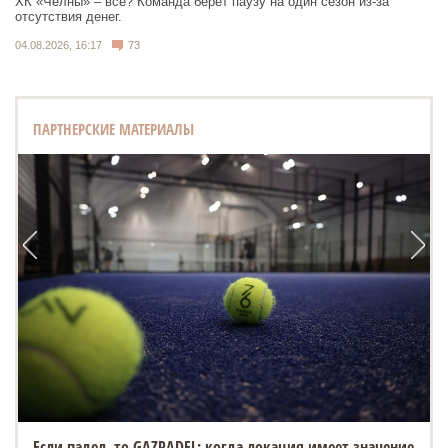
ХК «Челны» – все? Команда берет паузу на один сезон из-за
отсутствия денег.
04.08.2026, 16:17
73
ПАРТНЕРСКИЕ МАТЕРИАЛЫ
Если падел, то GAZPADEL: когда локация имеет значение