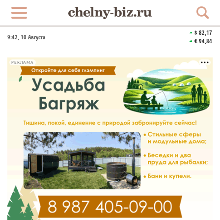
$ 82,17
9:42
, 10 Августа
€ 94,84
РЕКЛАМА