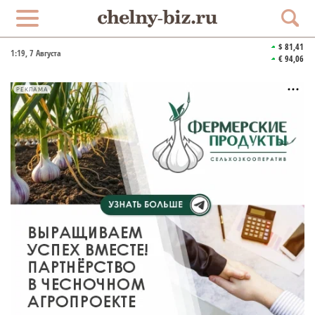
$ 81,41
1:19
, 7 Августа
€ 94,06
РЕКЛАМА