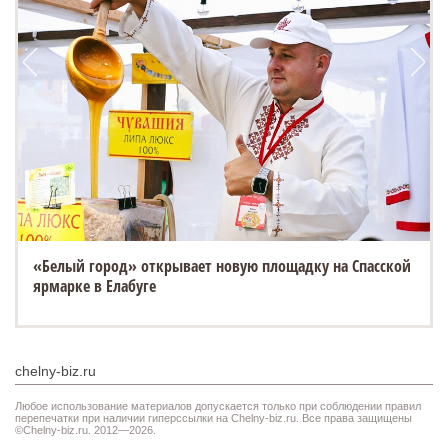
«Белый город» открывает новую площадку на Спасской
ESTEO MX уже в ТТС: 3 экрана, искусственный интеллект
ярмарке в Елабуге
и полный привод
chelny-biz.ru
Любое использование материалов допускается только при соблюдении правил
перепечатки при наличии гиперссылки на Chelny-biz.ru. Все права защищены
©Chelny-biz.ru. 2012—2026.