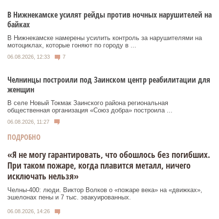
В Нижнекамске усилят рейды против ночных нарушителей на
байках
В Нижнекамске намерены усилить контроль за нарушителями на
мотоциклах, которые гоняют по городу в ...
06.08.2026, 12:33
7
Челнинцы построили под Заинском центр реабилитации для
женщин
В селе Новый Токмак Заинского района региональная
общественная организация «Союз добра» построила ...
06.08.2026, 11:27
ПОДРОБНО
«Я не могу гарантировать, что обошлось без погибших.
При таком пожаре, когда плавится металл, ничего
исключать нельзя»
Челны-400: люди. Виктор Волков о «пожаре века» на «движках»,
эшелонах пены и 7 тыс. эвакуированных.
06.08.2026, 14:26