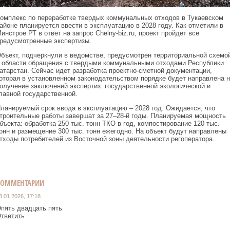
омплекс по переработке твердых коммунальных отходов в Тукаевском
айоне планируется ввести в эксплуатацию в 2028 году. Как отметили в
инстрое РТ в ответ на запрос Chelny-biz.ru, проект пройдет все
редусмотренные экспертизы.
бъект, подчеркнули в ведомстве, предусмотрен территориальной схемо
 области обращения с твердыми коммунальными отходами Республики
атарстан. Сейчас идет разработка проектно-сметной документации,
оторая в установленном законодательством порядке будет направлена н
олучение заключений экспертиз: государственной экологической и
лавной государственной.
ланируемый срок ввода в эксплуатацию – 2028 год. Ожидается, что
троительные работы завершат за 27–28-й годы. Планируемая мощность
бъекта: обработка 250 тыс. тонн ТКО в год, компостирование 120 тыс.
онн и размещение 300 тыс. тонн ежегодно. На объект будут направлены
тходы потребителей из Восточной зоны деятельности регоператора.
КОММЕНТАРИИ
3.01.2026, 17:18
пять двадцать пять
тветить