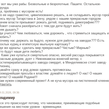
 вот мы уже рабы. Безвольные и безропотные. Пашите. Остальное-
рунда.
а, проблема с мусором есть!
о ее надо грамотно, цивилизованно решать, а не складывать мусор горо
есь мусор Татарстана в 1ккчу, рядом с нашим прекрасным городом.
ачем власти призывают рожать детей, поднимать демографию???
ожет сначала разобраться с тем,где дети будут жить?
ем дышать?
де учится? Чем любоваться, чем дорожить , что стремиться защищать и
юбить?
очему нас держать за быдло, нужное для работы на заводах??? Есть
охлых куриц и египетскую мыльную картошку?
де же идеалы: сделать мир прекрасным? Чистым? Мирным?
то будут наши дети любить?
 Каме уже купаться смертельно опасно, весной рассада покрывается
расным дождем, дует с Нижнекамска вонючий ветер, с
остеперерабатывающего завода смердит, в Менделеевске стоят завод-
лизнец .
авайте сразу в род домах одевать противогазы.
ромаднейшая просьба к властям: думайте о людях!! О нас! О наших
етях! О нашейй Родине!!!
тветить
4.01.2026, 09:36
Владимир
се это происходит потому, что чиновники, принимающие подобные
ешения на местном уровне - временщики.