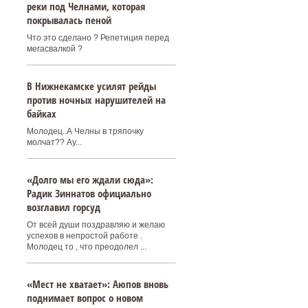
реки под Челнами, которая
покрывалась пеной
Что это сделано ? Репетиция перед
мегасвалкой ?
В Нижнекамске усилят рейды
против ночных нарушителей на
байках
Молодец..А Челны в тряпочку
молчат?? Ау...
«Долго мы его ждали сюда»:
Радик Зиннатов официально
возглавил горсуд
От всей души поздравляю и желаю
успехов в непростой работе .
Молодец то , что преодолел ...
«Мест не хватает»: Аюпов вновь
поднимает вопрос о новом