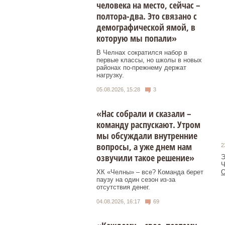
человека на место, сейчас –
полтора-два. Это связано с
демографической ямой, в
которую мы попали»
В Челнах сократился набор в
первые классы, но школы в новых
районах по-прежнему держат
нагрузку.
05.08.2026, 15:28
3
«Нас собрали и сказали –
команду распускают. Утром
мы обсуждали внутренние
вопросы, а уже днем нам
2
озвучили такое решение»
Э
Ч
О
ХК «Челны» – все? Команда берет
паузу на один сезон из-за
отсутствия денег.
04.08.2026, 16:17
69