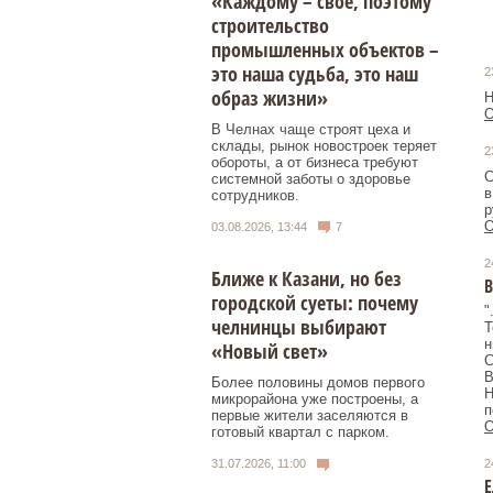
«Каждому – свое, поэтому
строительство
промышленных объектов –
это наша судьба, это наш
2
образ жизни»
Н
О
В Челнах чаще строят цеха и
склады, рынок новостроек теряет
2
обороты, а от бизнеса требуют
С
системной заботы о здоровье
в
сотрудников.
р
О
03.08.2026, 13:44
7
2
Ближе к Казани, но без
городской суеты: почему
"
челнинцы выбирают
Т
н
«Новый свет»
С
В
Более половины домов первого
Н
микрорайона уже построены, а
п
первые жители заселяются в
О
готовый квартал с парком.
2
31.07.2026, 11:00
Е