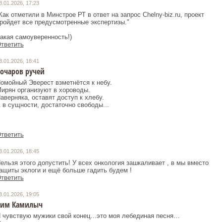
3.01.2026, 17:23
Как отметили в Минстрое РТ в ответ на запрос Chelny-biz.ru, проект
ройдет все предусмотренные экспертизы."
тветить
3.01.2026, 18:41
очаров ручей
омойный Эверест взметнётся к небу.
ирян организуют в хороводы.
аверняка, оставят доступ к хлебу.
 в сущности, достаточно свободы...
тветить
3.01.2026, 18:45
ельзя этого допустить! У всех онкология зашкаливает , в мы вместо
ащиты эклоги и ещё больше гадить будем !
тветить
3.01.2026, 19:05
Рим Камилыч
 чувствую мужики свой конец…это моя лебединая песня…