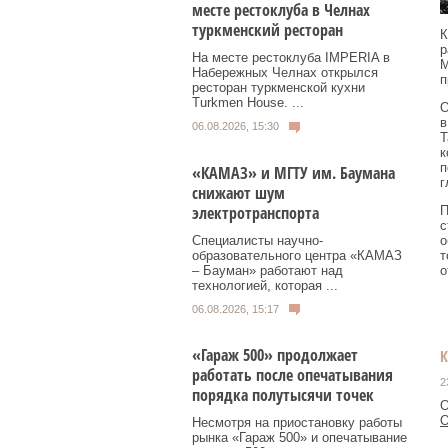
месте рестоклуба в Челнах
туркменский ресторан
К
р
На месте рестоклуба IMPERIA в
М
Набережных Челнах открылся
п
ресторан туркменской кухни
Turkmen House. ...
О
в
06.08.2026, 15:30
Т
к
п
«КАМАЗ» и МГТУ им. Баумана
г
снижают шум
электротранспорта
П
с
о
Специалисты научно-
т
образовательного центра «КАМАЗ
о
– Бауман» работают над
технологией, которая ...
06.08.2026, 15:17
«Гараж 500» продолжает
работать после опечатывания
2
порядка полутысячи точек
О
О
Несмотря на приостановку работы
рынка «Гараж 500» и опечатывание