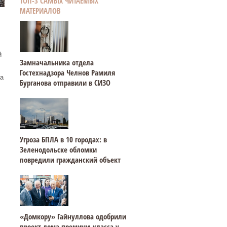
ТОП-3 САМЫХ ЧИТАЕМЫХ
МАТЕРИАЛОВ
й
Замначальника отдела
Гостехнадзора Челнов Рамиля
а
Бурганова отправили в СИЗО
Угроза БПЛА в 10 городах: в
Зеленодольске обломки
повредили гражданский объект
«Домкору» Гайнуллова одобрили
проект дома премиум-класса у