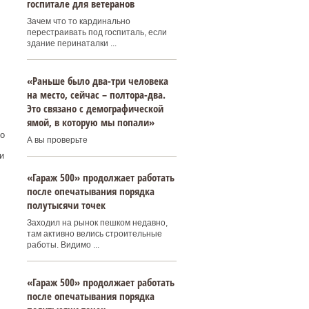
госпитале для ветеранов
Зачем что то кардинально
перестраивать под госпиталь, если
здание перинаталки ...
«Раньше было два-три человека
на место, сейчас – полтора-два.
Это связано с демографической
ямой, в которую мы попали»
го
А вы проверьте
и
«Гараж 500» продолжает работать
после опечатывания порядка
полутысячи точек
Заходил на рынок пешком недавно,
там активно велись строительные
работы. Видимо ...
«Гараж 500» продолжает работать
после опечатывания порядка