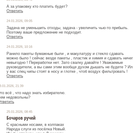
А за упаковку кто платить будет?
Ответить
24.01.2026, 09:05
Задача не уменьшить отходы, задача - увеличить чью-то прибыль.
Поэтому ваше предложение не подходит.
Ответить
24.01.2026, 10:16
Ранило пакеты бумажные были , и макулатуру и стекло сдавать
можно было ! сейчас везде пакеты , пластик и химия и сдавать ниче
невыгодно ! Переработки нет. Зато свалку давайте ! Уважаемые
руководители, а вы сами этим вообще духом дышать не будете ? Ил
у вас спец.чипы стоят в носу и глотке , чтоб воздух фильтровать !
Ответить
3.01.2026, 21:39
то всё , что надо знать избирателю.
ем недовольны?
тветить
25.01.2026, 08:45
Бочаров ручей
С красными носами, в колпаках
Народа слуги из посёлка Новый.