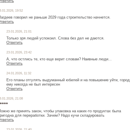
тветить
3.01.2026, 19:52
агдеев говорил не раньше 2029 года строительство начнется.
тветить
23.01.2026, 21:01
Только зря людей успокоил. Слова без дел не даются.
Ответить
23.01.2026, 23:42
А, что остлись те, кто еще верит словам? Наивные люди...
Ответить
24.01.2026, 11:32
Его планы отгулять выдуманный юбилей и на повышение уйти, город
ему никогда не был интересен
Ответить
3.01.2026, 21:08
****
ожно же принять закон, чтобы упаковка на каких-то продуктах была
ригодна для переработки. Зачем? Надо кучи складировать
тветить
23.01.2026, 21:40