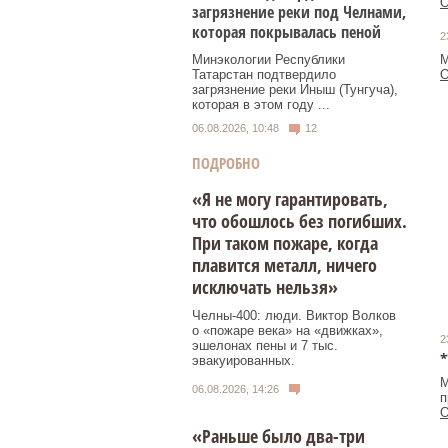
О
загрязнение реки под Челнами,
которая покрывалась пеной
2
М
Минэкологии Республики
О
Татарстан подтвердило
загрязнение реки Иныш (Тунгуча),
которая в этом году ...
06.08.2026, 10:48
12
ПОДРОБНО
«Я не могу гарантировать,
что обошлось без погибших.
При таком пожаре, когда
плавится металл, ничего
исключать нельзя»
Челны-400: люди. Виктор Волков
о «пожаре века» на «движках»,
2
эшелонах пены и 7 тыс.
*
эвакуированных.
М
06.08.2026, 14:26
п
О
«Раньше было два-три