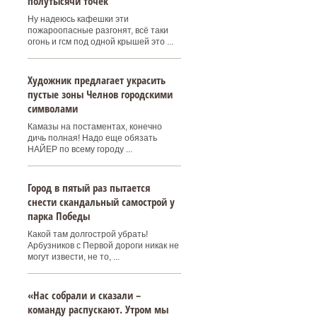
полутысячи точек
Ну надеюсь кафешки эти
пожароопасные разгонят, всё таки
огонь и гсм под одной крышей это ...
Художник предлагает украсить
пустые зоны Челнов городскими
символами
Камазы на постаментах, конечно
дичь полная! Надо еще обязать
НАЙЕР по всему городу ...
Город в пятый раз пытается
снести скандальный самострой у
парка Победы
Какой там долгострой убрать!
Арбузников с Первой дороги никак не
могут извести, не то, ...
«Нас собрали и сказали –
команду распускают. Утром мы