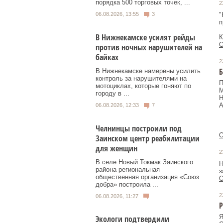
порядка 500 торговых точек, ...
2
"
06.08.2026, 13:55
3
п
В Нижнекамске усилят рейды
О
против ночных нарушителей на
байках
2
Б
В Нижнекамске намерены усилить
контроль за нарушителями на
П
мотоциклах, которые гоняют по
М
городу в ...
Н
А
06.08.2026, 12:33
7
Челнинцы построили под
О
Заинском центр реабилитации
для женщин
2
В селе Новый Токмак Заинского
Н
района региональная
з
общественная организация «Союз
О
добра» построила ...
2
06.08.2026, 11:27
Я
Экологи подтвердили