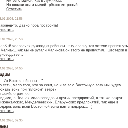
Им бы стадион, как в Лужниках.
Но свалки холм милей трёхсотметровый...
Ответить
3.01.2026, 21:56
аконец-то, давно пора построить!
тветить
3.01.2026, 23:50
лабый человечек руководит районом…эту свалку так хотели пропихнуть
 Челнах…как бы не ругали Халикова,он этого не пропустил…шестерки в
уководстве…
тветить
4.01.2026, 04:55
Вадим
... Из Восточной зоны... "
о есть, мало того, что за себя, но и за всю Восточную зозу мы будем
юхать вонь при "плохом" ветре?
пасибо огромное!
идимо, в Челнах мало заводов и других предприятий, а так же вокруг
ижнекамских, Менделеевских, Елабужских предприятий, так еще в
одарок вонь всей Восточной зоны нам в подарок... :(
тветить
4.01.2026, 09:35
лена