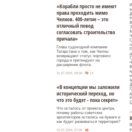
И
«Корабли просто не имеют
е
права проходить мимо
Д
Челнов. 400-летие – это
Н
В
отличный повод
З
согласовать строительство
М
Ч
причала»
Г
л
Глава судоходной компании
П
Татарстана о том, как Челны
д
возвращают статус портового
Г
города и претендуют на
Ч
расширение флота.
В
к
31.07.2026, 09:00
14
к
б
Д
«В концепции мы заложили
Г
исторический переход, но
д
что это будет - пока секрет»
О
Что осталось от проекта центра,
2
почему работы советских
архитекторов остались на бумаге и
как будет развиваться территория?
В
р
31.07.2026, 07:00