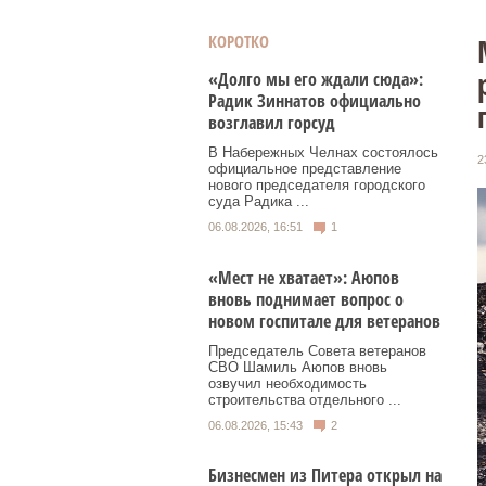
КОРОТКО
«Долго мы его ждали сюда»:
Радик Зиннатов официально
возглавил горсуд
В Набережных Челнах состоялось
2
официальное представление
нового председателя городского
суда Радика ...
06.08.2026, 16:51
1
«Мест не хватает»: Аюпов
вновь поднимает вопрос о
новом госпитале для ветеранов
Председатель Совета ветеранов
СВО Шамиль Аюпов вновь
озвучил необходимость
строительства отдельного ...
06.08.2026, 15:43
2
Бизнесмен из Питера открыл на