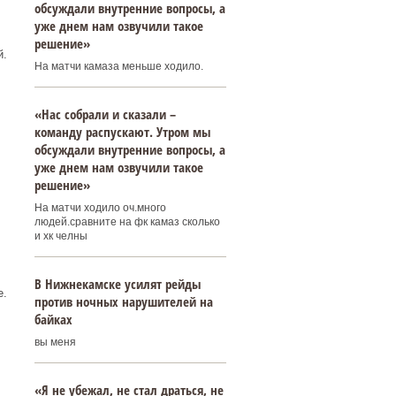
обсуждали внутренние вопросы, а
уже днем нам озвучили такое
решение»
й.
На матчи камаза меньше ходило.
«Нас собрали и сказали –
команду распускают. Утром мы
обсуждали внутренние вопросы, а
уже днем нам озвучили такое
решение»
На матчи ходило оч.много
людей.сравните на фк камаз сколько
и хк челны
В Нижнекамске усилят рейды
против ночных нарушителей на
байках
вы меня
«Я не убежал, не стал драться, не