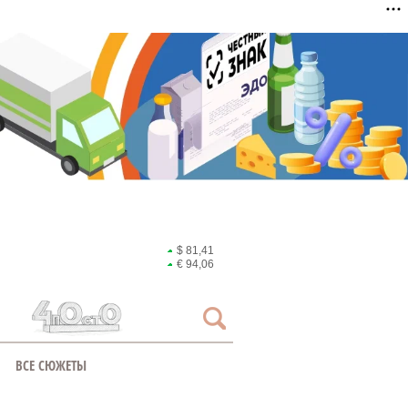
$ 81,41
€ 94,06
ВСЕ СЮЖЕТЫ