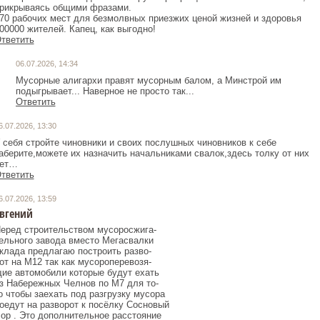
рикрываясь общими фразами.
70 рабочих мест для безмолвных приезжих ценой жизней и здоровья
00000 жителей. Капец, как выгодно!
тветить
06.07.2026, 14:34
Мусорные алигархи правят мусорным балом, а Минстрой им
подыгрывает... Наверное не просто так...
Ответить
6.07.2026, 13:30
 себя стройте чиновники и своих послушных чиновников к себе
аберите,можете их назначить начальниками свалок,здесь толку от них
ет…
тветить
6.07.2026, 13:59
вгений
еред строительством мусоросжига-
ельного завода вместо Мегасвалки
клада предлагаю построить разво-
от на М12 так как мусороперевозя-
ие автомобили которые будут ехать
з Набережных Челнов по М7 для то-
о чтобы заехать под разгрузку мусора
оедут на разворот к посёлку Сосновый
ор . Это дополнительное расстояние