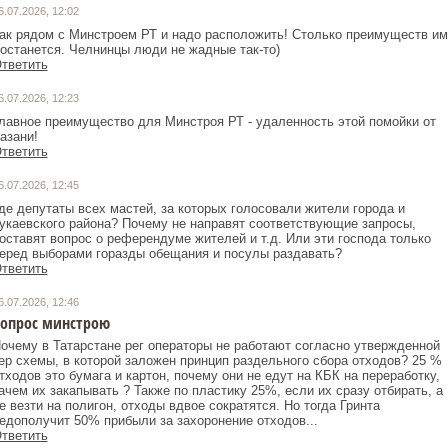
6.07.2026, 12:02
ак рядом с Минстроем РТ и надо расположить! Столько преимуществ им
останется. Челнинцы люди не жадные так-то)
тветить
6.07.2026, 12:23
лавное преимущество для Минстроя РТ - удаленность этой помойки от
азани!
тветить
6.07.2026, 12:45
де депутаты всех мастей, за которых голосовали жители города и
укаевского района? Почему не направят соответствующие запросы,
оставят вопрос о референдуме жителей и т.д. Или эти господа только
еред выборами горазды обещания и посулы раздавать?
тветить
6.07.2026, 12:46
опрос минстрою
очему в Татарстане рег операторы не работают согласно утвержденной
ер схемы, в которой заложен принцип раздельного сбора отходов? 25 %
тходов это бумага и картон, почему они не едут на КБК на переработку,
ачем их закапывать ? Также по пластику 25%, если их сразу отбирать, а
е везти на полигон, отходы вдвое сократятся. Но тогда Гринта
едополучит 50% прибыли за захоронение отходов...
тветить