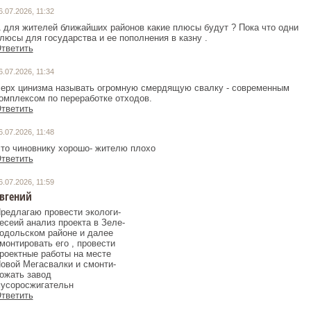
6.07.2026, 11:32
 для жителей ближайших районов какие плюсы будут ? Пока что одни
люсы для государства и ее пополнения в казну .
тветить
6.07.2026, 11:34
ерх цинизма называть огромную смердящую свалку - современным
омплексом по переработке отходов.
тветить
6.07.2026, 11:48
то чиновнику хорошо- жителю плохо
тветить
6.07.2026, 11:59
вгений
редлагаю провести экологи-
есеий анализ проекта в Зеле-
одольском районе и далее
монтировать его , провести
роектные работы на месте
овой Мегасвалки и смонти-
ожать завод
усоросжигательн
тветить