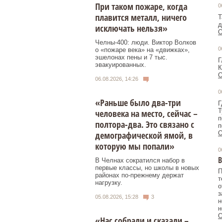
При таком пожаре, когда
0
плавится металл, ничего
Т
д
исключать нельзя»
О
Челны-400: люди. Виктор Волков
0
о «пожаре века» на «движках»,
эшелонах пены и 7 тыс.
Г
эвакуированных.
К
О
06.08.2026, 14:26
0
«Раньше было два-три
Г
Т
человека на место, сейчас –
п
полтора-два. Это связано с
п
демографической ямой, в
О
которую мы попали»
0
В
В Челнах сократился набор в
первые классы, но школы в новых
П
районах по-прежнему держат
т
нагрузку.
о
з
05.08.2026, 15:28
3
н
н
О
«Нас собрали и сказали –