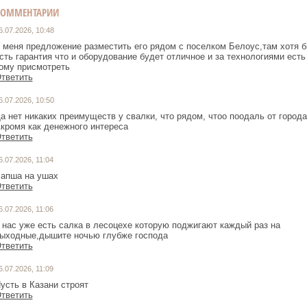
КОММЕНТАРИИ
6.07.2026, 10:48
 меня предложение разместить его рядом с поселком Белоус,там хотя 
сть гарантия что и оборудование будет отличное и за технологиями есть
ому присмотреть
тветить
6.07.2026, 10:50
а нет никаких преимуществ у свалки, что рядом, чтоо поодаль от города
кромя как денежного интереса
тветить
6.07.2026, 11:04
апша на ушах
тветить
6.07.2026, 11:06
 нас уже есть салка в лесоцехе которую поджигают каждый раз на
ыходные,дышите ночью глубже господа
тветить
6.07.2026, 11:09
усть в Казани строят
тветить