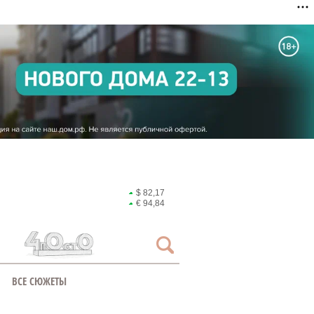
$ 82,17
€ 94,84
ВСЕ СЮЖЕТЫ