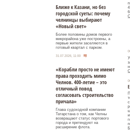
п
Ближе к Казани, но без
4
6
городской суеты: почему
О
челнинцы выбирают
«Новый свет»
Более половины домов первого
микрорайона уже построены, а
первые жители заселяются в
готовый квартал с парком.
0
31.07.2026, 11:00
У
з
н
«Корабли просто не имеют
О
права проходить мимо
Челнов. 400-летие – это
0
Е
отличный повод
П
согласовать строительство
т
причала»
с
р
Глава судоходной компании
щ
Татарстана о том, как Челны
и
возвращают статус портового
г
города и претендуют на
п
расширение флота.
Б