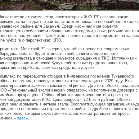
инистерство строительства, архитектуры и ЖКХ РТ назвало, какие
реимущества создаст строительство комплекса по переработке отходов 
укаевском районе для Закамья. Среди них – наличие объекта,
твечающего требованиям обращения с отходами, новые рабочие места и
алоговые поступления. Такой ответ предоставили в ведомстве на запрос
helny-biz.ru о перспективах КПО.
роме того, Минстрой РТ заверил, что объект оснастят современным
борудованием, он будет отвечать требованиям федерального
аконодательства в отношении объектов обращения с ТКО. Источниками
инансирования комплекса будут собственные средства инвестора,
ормативная прибыль, заемные средства и другие.
омплекс по переработке отходов в Князевском поселении Тукаевского
айона, напомним, планируют ввести в эксплуатацию в 2029 году. Его
роектированием займется компания «Гринта». До этого объект продвигал
ОО «Региональный экологический оператор», но исполнение договора с
им было прекращено. Сейчас «Гринта» ищет исполнителя проектно-
метной документации КПО. Цена вопроса – 72,6 млн рублей. Объект
удут реализовывать в четыре этапа. Эксплуатирующая организация буд
пределена по окончании строительных работ. Подробнее о проекте и том
ак комплекс, который окрестили мегасвалкой, затрагивает интересы
изнеса –
здесь
.