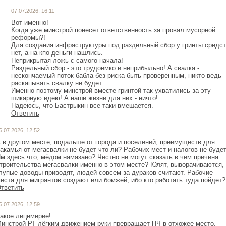
07.07.2026, 16:11
Вот именно!
Когда уже минстрой понесет ответственность за провал мусорной
реформы?!
Для создания инфраструктуры под раздельный сбор у гринты средст
нет, а на кпо деньги нашлись.
Неприкрытая ложь с самого начала!
Раздельный сбор - это трудоемко и неприбыльно! А свалка -
нескончаемый поток бабла без риска быть проверенным, никто ведь
раскапывать свалку не будет.
Именно поэтому минстрой вместе гринтой так ухватились за эту
шикарную идею! А наши жизни для них - ничто!
Надеюсь, что Бастрыкин все-таки вмешается.
Ответить
6.07.2026, 12:52
 в другом месте, подальше от города и поселений, преимуществ для
акамья от мегасвалки не будет что ли? Рабочих мест и налогов не буде
м здесь что, мёдом намазано? Честно не могут сказать в чем причина
троительства мегасвалки именно в этом месте? Юлят, выворачиваются,
лупые доводы приводят, людей совсем за дураков считают. Рабочие
еста для мигрантов создают или бомжей, ибо кто работать туда пойдет?
тветить
6.07.2026, 12:59
акое лицемерие!
инстрой РТ лёгким движением руки превращает НЧ в отхожее место,