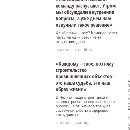
команду распускают. Утром
мы обсуждали внутренние
вопросы, а уже днем нам
озвучили такое решение»
ХК «Челны» – все? Команда берет
паузу на один сезон из-за
отсутствия денег.
04.08.2026, 16:17
73
«Каждому – свое, поэтому
строительство
промышленных объектов –
0
это наша судьба, это наш
А
З
образ жизни»
И
с
В Челнах чаще строят цеха и
г
склады, рынок новостроек теряет
м
обороты, а от бизнеса требуют
О
системной заботы о здоровье
сотрудников.
0
03.08.2026, 13:44
8
К
М