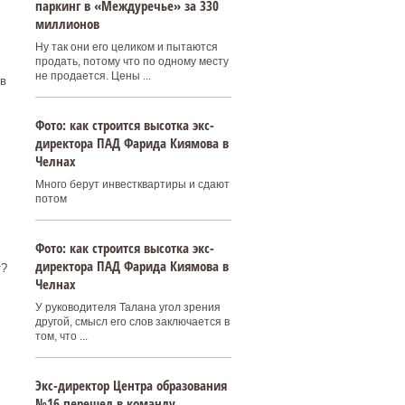
паркинг в «Междуречье» за 330
миллионов
Ну так они его целиком и пытаются
продать, потому что по одному месту
не продается. Цены ...
в
Фото: как строится высотка экс-
директора ПАД Фарида Киямова в
Челнах
Много берут инвестквартиры и сдают
потом
Фото: как строится высотка экс-
директора ПАД Фарида Киямова в
т?
Челнах
У руководителя Талана угол зрения
другой, смысл его слов заключается в
том, что ...
Экс-директор Центра образования
№16 перешел в команду