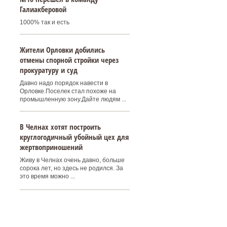
Галиакберовой
1000% так и есть
Жители Орловки добились
отмены спорной стройки через
прокуратуру и суд
Давно надо порядок навести в
Орловке.Поселек стал похоже на
промышленную зону.Дайте людям ...
В Челнах хотят построить
круглогодичный убойный цех для
жертвоприношений
Живу в Челнах очень давно, больше
сорока лет, но здесь не родился. За
это время можно ...