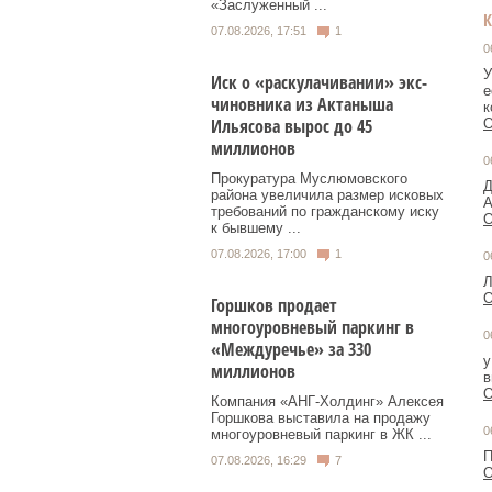
«Заслуженный ...
07.08.2026, 17:51
1
0
У
Иск о «раскулачивании» экс-
е
чиновника из Актаныша
к
Ильясова вырос до 45
О
миллионов
0
Прокуратура Муслюмовского
Д
района увеличила размер исковых
А
требований по гражданскому иску
О
к бывшему ...
07.08.2026, 17:00
1
0
Л
О
Горшков продает
многоуровневый паркинг в
0
«Междуречье» за 330
у
миллионов
в
О
Компания «АНГ-Холдинг» Алексея
Горшкова выставила на продажу
0
многоуровневый паркинг в ЖК ...
П
07.08.2026, 16:29
7
О