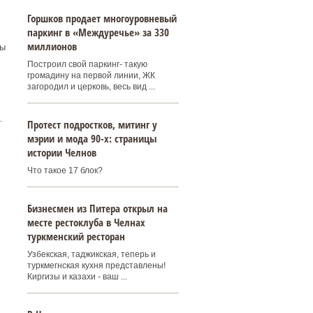
Горшков продает многоуровневый
паркинг в «Междуречье» за 330
миллионов
бы
Построил свой паркинг- такую
громадину на первой линии, ЖК
загородил и церковь, весь вид ...
.
Протест подростков, митинг у
мэрии и мода 90-х: страницы
истории Челнов
Что такое 17 блок?
Бизнесмен из Питера открыл на
месте рестоклуба в Челнах
туркменский ресторан
Узбекская, таджикская, теперь и
туркмегнская кухня представлены!
Киргизы и казахи - ваш ...