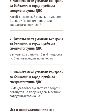
В Нижнекамске усилили контроль
за байками: в город прибыла
спецмотогруппа ДПС
Какой конкретный результат увидел
Беляев? По ночам перестали
тарахтелки носиться? ...
В Нижнекамске усилили контроль
за байками: в город прибыла
спецмотогруппа ДПС
а в Челнах в районе 46 и Ипподрома
по 5 человек ездят по вечерам
В Нижнекамске усилили контроль
за байками: в город прибыла
спецмотогруппа ДПС
В Менделеевск пусть тоже заедут и
останутся на пару недель. Местные
сотрудники только на ...
Иск о «раскулачивании» экс-