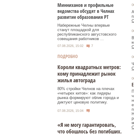
Минниханов и профильные
0
ведомства обсудят в Челнах
А
развитие образования РТ
п
О
Набережные Челны впервые
станут площадкой для
0
республиканского августовского
В
совещания работников ...
к
07.08.2026, 15:02
7
О
ПОДРОБНО
0
Ч
Короли квадратных метров:
О
кому принадлежит рынок
жилья автограда
0
Е
80% стройки Челнов на плечах
П
«четырех китов»: как лидеры
ч
рынка формируют облик города и
н
диктуют ценовую политику.
е
п
07.08.2026, 15:04
Н
р
м
«Я не могу гарантировать,
О
что обошлось без погибших.