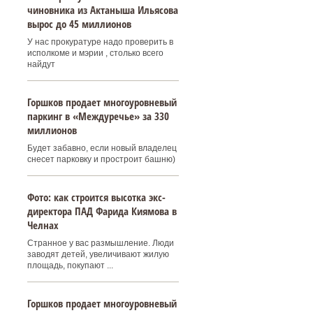
чиновника из Актаныша Ильясова
вырос до 45 миллионов
У нас прокуратуре надо проверить в
исполкоме и мэрии , столько всего
найдут
Горшков продает многоуровневый
паркинг в «Междуречье» за 330
миллионов
Будет забавно, если новый владелец
снесет парковку и простроит башню)
Фото: как строится высотка экс-
директора ПАД Фарида Киямова в
Челнах
Странное у вас размышление. Люди
заводят детей, увеличивают жилую
площадь, покупают ...
Горшков продает многоуровневый