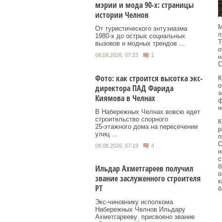
мэрии и мода 90-х: страницы
истории Челнов
М
От туристического энтузиазма
п
1980‑х до острых социальных
Т
вызовов и модных трендов ...
о
08.08.2026, 07:23
1
н
C
Фото: как строится высотка экс-
К
о
директора ПАД Фарида
з
Киямова в Челнах
ф
н
В Набережных Челнах вовсю идет
строительство спорного
К
25‑этажного дома на пересечении
р
улиц ...
п
О
08.08.2026, 07:19
4
н
с
б
Ильдар Ахметгареев получил
о
звание заслуженного строителя
к
РТ
б
Экс‑чиновнику исполкома
Набережных Челнов Ильдару
Ахметгарееву присвоено звание