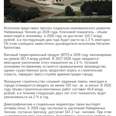
Исполком представил прогноз социально‑экономического развития
Набережных Челнов до 2028 года. Ключевой показатель - объем
инвестиций в экономику: в 2026 году он достигнет 110,7 млрд
рублей, а в последующие два года будет расти на 1,3 % ежегодно.
Об этом сообщила заместитель руководителя исполкома Наталия
Кропотова.
Валовый территориальный продукт (ВТП) в 2026 году запланирован
на уровне 587,4 млрд рублей. В 2027-2028 годах ожидается
ежегодное увеличение этого показателя на 1,4 %. Основой
экономики по‑прежнему останется промышленное производство,
однако существенную роль продолжит играть и строительная
отрасль, передает пресс-служба администрации города.
Жилищное строительство сохранит заданные темпы: ежегодно в
городе планируется вводить не менее 320 тыс. кв. м жилья. В 2026
году объем строительно‑монтажных работ составит 44,8 млрд
рублей, а в течение следующих двух лет этот показатель будет
увеличиваться на 2 % в год.
Демографические и социальные индикаторы также выглядят
оптимистично. К 2028 году численность населения Набережных
Челнов, согласно прогнозу, достигнет 547,2 тыс. человек. При этом
на протяжении трех лет уровень безработицы останется стабильно