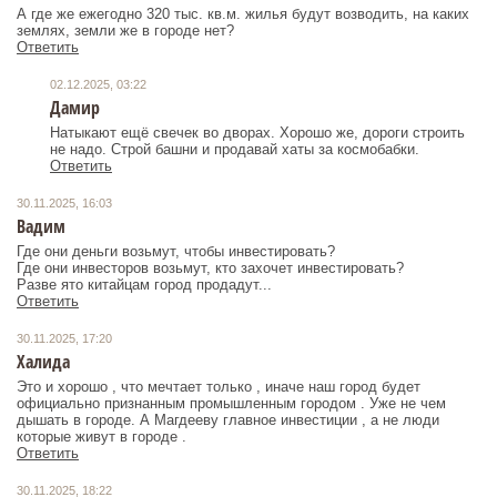
А где же ежегодно 320 тыс. кв.м. жилья будут возводить, на каких
землях, земли же в городе нет?
Ответить
02.12.2025, 03:22
Дамир
Натыкают ещё свечек во дворах. Хорошо же, дороги строить
не надо. Строй башни и продавай хаты за космобабки.
Ответить
30.11.2025, 16:03
Вадим
Где они деньги возьмут, чтобы инвестировать?
Где они инвесторов возьмут, кто захочет инвестировать?
Разве ято китайцам город продадут...
Ответить
30.11.2025, 17:20
Халида
Это и хорошо , что мечтает только , иначе наш город будет
официально признанным промышленным городом . Уже не чем
дышать в городе. А Магдееву главное инвестиции , а не люди
которые живут в городе .
Ответить
30.11.2025, 18:22