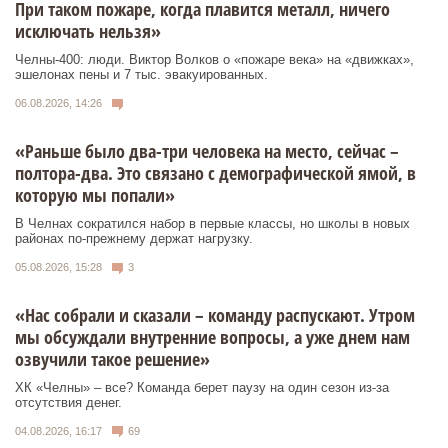
При таком пожаре, когда плавится металл, ничего
исключать нельзя»
Челны-400: люди. Виктор Волков о «пожаре века» на «движках»,
эшелонах пены и 7 тыс. эвакуированных.
06.08.2026, 14:26
«Раньше было два-три человека на место, сейчас –
полтора-два. Это связано с демографической ямой, в
которую мы попали»
В Челнах сократился набор в первые классы, но школы в новых
районах по-прежнему держат нагрузку.
05.08.2026, 15:28
3
«Нас собрали и сказали – команду распускают. Утром
мы обсуждали внутренние вопросы, а уже днем нам
озвучили такое решение»
ХК «Челны» – все? Команда берет паузу на один сезон из-за
отсутствия денег.
04.08.2026, 16:17
69