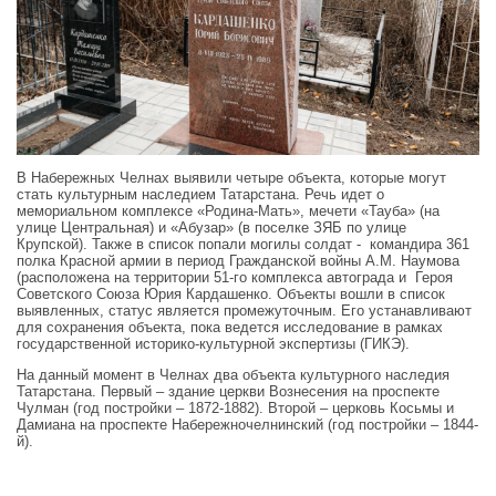
В Набережных Челнах выявили четыре объекта, которые могут
стать культурным наследием Татарстана. Речь идет о
мемориальном комплексе «Родина-Мать», мечети «Тауба» (на
улице Центральная) и «Абузар» (в поселке ЗЯБ по улице
Крупской). Также в список попали могилы солдат - командира 361
полка Красной армии в период Гражданской войны А.М. Наумова
(расположена на территории 51-го комплекса автограда и Героя
Советского Союза Юрия Кардашенко. Объекты вошли в список
выявленных, статус является промежуточным. Его устанавливают
для сохранения объекта, пока ведется исследование в рамках
государственной историко-культурной экспертизы (ГИКЭ).
На данный момент в Челнах два объекта культурного наследия
Татарстана. Первый – здание церкви Вознесения на проспекте
Чулман (год постройки – 1872-1882). Второй – церковь Косьмы и
Дамиана на проспекте Набережночелнинский (год постройки – 1844-
й).