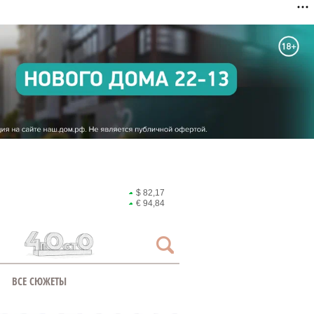
$ 82,17
€ 94,84
ВСЕ СЮЖЕТЫ