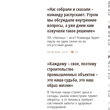
Д
В
«Нас собрали и сказали –
в
команду распускают. Утром
О
мы обсуждали внутренние
2
вопросы, а уже днем нам
Я
озвучили такое решение»
В
А
ХК «Челны» – все? Команда берет
е
паузу на один сезон из-за
О
отсутствия денег.
2
04.08.2026, 16:17
73
«Каждому – свое, поэтому
Д
с
строительство
ч
промышленных объектов –
н
О
это наша судьба, это наш
образ жизни»
2
п
В Челнах чаще строят цеха и
О
склады, рынок новостроек теряет
обороты, а от бизнеса требуют
системной заботы о здоровье
2
сотрудников.
2