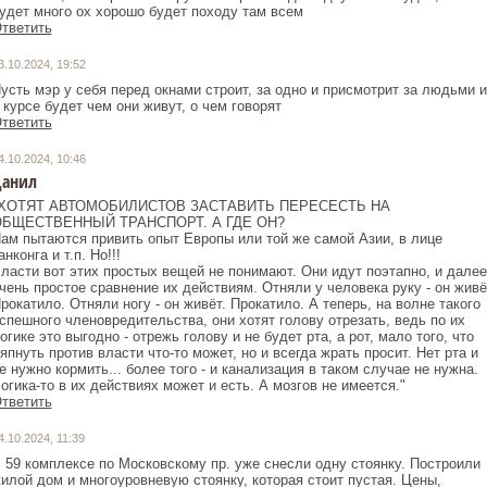
удет много ох хорошо будет походу там всем
тветить
3.10.2024, 19:52
усть мэр у себя перед окнами строит, за одно и присмотрит за людьми и
 курсе будет чем они живут, о чем говорят
тветить
4.10.2024, 10:46
анил
ХОТЯТ АВТОМОБИЛИСТОВ ЗАСТАВИТЬ ПЕРЕСЕСТЬ НА
БЩЕСТВЕННЫЙ ТРАНСПОРТ. А ГДЕ ОН?
ам пытаются привить опыт Европы или той же самой Азии, в лице
анконга и т.п. Но!!!
ласти вот этих простых вещей не понимают. Они идут поэтапно, и далее
чень простое сравнение их действиям. Отняли у человека руку - он живё
рокатило. Отняли ногу - он живёт. Прокатило. А теперь, на волне такого
спешного членовредительства, они хотят голову отрезать, ведь по их
огике это выгодно - отрежь голову и не будет рта, а рот, мало того, что
япнуть против власти что-то может, но и всегда жрать просит. Нет рта и
е нужно кормить... более того - и канализация в таком случае не нужна.
огика-то в их действиях может и есть. А мозгов не имеется."
тветить
4.10.2024, 11:39
 59 комплексе по Московскому пр. уже снесли одну стоянку. Построили
илой дом и многоуровневую стоянку, которая стоит пустая. Цены,