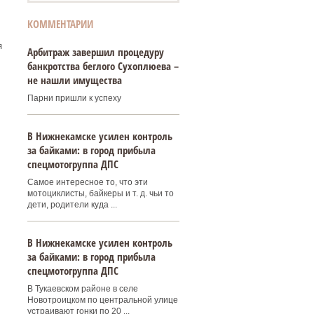
КОММЕНТАРИИ
я
Арбитраж завершил процедуру
банкротства беглого Сухоплюева –
не нашли имущества
Парни пришли к успеху
В Нижнекамске усилен контроль
за байками: в город прибыла
спецмотогруппа ДПС
Самое интересное то, что эти
мотоциклисты, байкеры и т. д. чьи то
дети, родители куда ...
В Нижнекамске усилен контроль
за байками: в город прибыла
спецмотогруппа ДПС
В Тукаевском районе в селе
Новотроицком по центральной улице
устраивают гонки по 20 ...