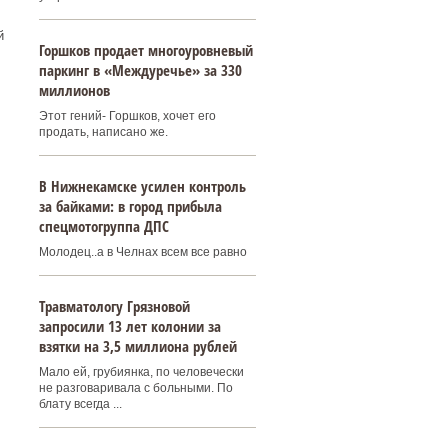
й
Горшков продает многоуровневый
паркинг в «Междуречье» за 330
миллионов
Этот гений- Горшков, хочет его
продать, написано же.
В Нижнекамске усилен контроль
за байками: в город прибыла
спецмотогруппа ДПС
Молодец..а в Челнах всем все равно
Травматологу Грязновой
запросили 13 лет колонии за
взятки на 3,5 миллиона рублей
Мало ей, грубиянка, по человечески
не разговаривала с больными. По
блату всегда ...