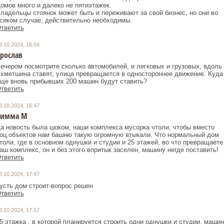
омов много и далеко не пятиэтажек.
ладельцы стоянок может быть и переживают за свой бизнес, но они во
сяком случае, действительно необходимы.
тветить
3.10.2024, 16:04
рослав
ечером посмотрите сколько автомобилей, и легковых и грузовых, вдоль
хметшина ставят, улица превращается в одностороннее движение. Куда
ще вновь прибывших 200 машин будут ставить?
тветить
3.10.2024, 16:47
Римма М
а новость была шоком, наши комплекса мусорка чтоли, чтобы вместо
оц.объектов нам башню такую огромную втыкали. Что нормальный дом
толи, где в основном однушки и студии и 25 этажей, во что превращаете
аш комплекс, он и без этого впритык заселен, машину негде поставить!
тветить
3.10.2024, 17:47
усть дом строит-вопрос решен
тветить
3.10.2024, 17:57
5 этажка , в которой планируется строить одни однушки и студии, машин