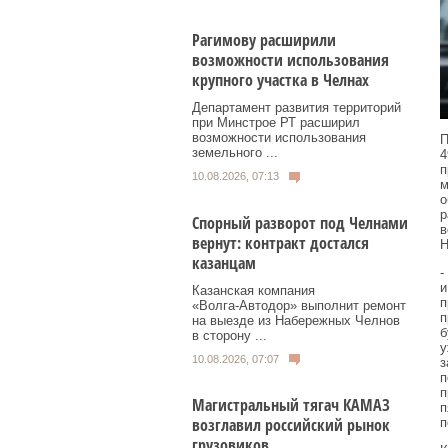
Рагимову расширили
возможности использования
крупного участка в Челнах
Департамент развития территорий
при Минстрое РТ расширил
возможности использования
П
земельного ...
4
п
10.08.2026, 07:13
м
о
р
Спорный разворот под Челнами
в
вернут: контракт достался
Н
казанцам
-
и
Казанская компания
п
«Волга‑Автодор» выполнит ремонт
п
на выезде из Набережных Челнов
б
в сторону ...
у
10.08.2026, 07:07
з
п
п
Магистральный тягач КАМАЗ
п
возглавил российский рынок
п
грузовиков