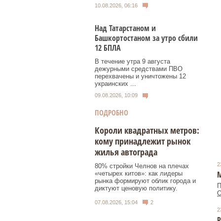
10.08.2026, 06:16
Над Татарстаном и
Башкортостаном за утро сбили
12 БПЛА
В течение утра 9 августа
дежурными средствами ПВО
перехвачены и уничтожены 12
украинских ...
09.08.2026, 10:09
ПОДРОБНО
Короли квадратных метров:
кому принадлежит рынок
жилья автограда
2
80% стройки Челнов на плечах
М
«четырех китов»: как лидеры
рынка формируют облик города и
П
диктуют ценовую политику.
О
07.08.2026, 15:04
2
2
Р