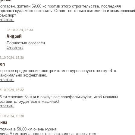
огласен, жители 59,60 кс против этого строительства, последняя
арковка куда можно ставить. Ставят не только жители но и коммерчески
ранспорт
тветить
23.10.2024, 15:33
Андрей
Полностью согласен
Ответить
3.10.2024, 15:30
on
орошее предложение, построить многоуровневую стоянку. Это
аксимально эффективно.
тветить
3.10.2024, 15:32
5 ти этажная башня и вокруг все заасфальтируют, чтоб машины
оставить. Будет все в машинах!
тветить
3.10.2024, 15:38
нна
тоянка в 59,60 км очень нужна.
лица Ахметшина полностью заставлена, дворы тоже.