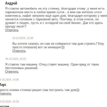
Андрей
Я ставлю автомобиль на эту стоянку, благодаря этому ,у меня есть
парковочное место в любое время суток , и мне как жителю этого
комплекса, нафиг ненужен ещё один дом, благодаря которому у мен
начнется головняк с парковкой авто. Поэтому, в этом ключе, он
думает о людях, пусть и с оглядкой на свой бизнес. Дак кто здесь
ерунду несёт?
Ответить
23.10.2024, 15:58
Вы хотите сказать он сам не собирался там дом строить? Ему
просто отказали) вот он кипишует)))
Ответить
24.10.2024, 16:23
Я ставлю там машину. Отец ставит машину. Один вред от таких
бестолковых решений.
Ответить
3.10.2024, 14:56
арс
росто хозяин стоянки решил сам построить там дом)))
тветить
3.10.2024, 15:20
устам