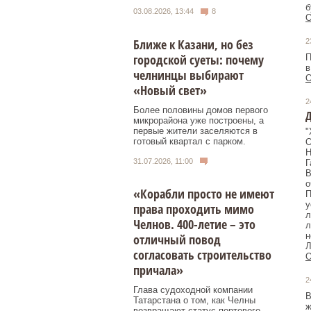
б
03.08.2026, 13:44
8
О
Ближе к Казани, но без
2
городской суеты: почему
П
в
челнинцы выбирают
О
«Новый свет»
2
Более половины домов первого
Д
микрорайона уже построены, а
первые жители заселяются в
"
готовый квартал с парком.
О
Н
31.07.2026, 11:00
Г
В
о
«Корабли просто не имеют
П
у
права проходить мимо
л
Челнов. 400-летие – это
л
н
отличный повод
Л
согласовать строительство
О
причала»
2
Глава судоходной компании
В
Татарстана о том, как Челны
ж
возвращают статус портового