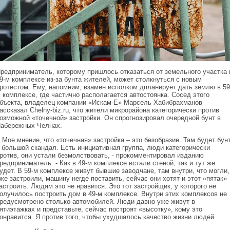
редприниматель, которому пришлось отказаться от земельного участка 
9-м комплексе из-за бунта жителей, может столкнуться с новым
ротестом. Ему, напомним, взамен исполком дпланирует дать землю в 59
 комплексе, где частично располагается автостоянка. Сосед этого
бъекта, владелец компании «Искам-Е» Марсель Хабибрахманов
ассказал Chelny-biz.ru, что жители микрорайона категорически против
озможной «точечной» застройки. Он спрогнозировал очередной бунт в
абережных Челнах.
 Мое мнение, что «точечная» застройка – это безобразие. Там будет бун
 большой скандал. Есть инициативная группа, люди категорически
ротив, они устали безмолствовать, - прокомментировал изданию
редприниматель. - Как в 49-м комплексе встали стеной, так и тут же
удет. В 59-м комплексе живут бывшие заводчане, там внутри, что могли,
же застроили, машину негде поставить, сейчас они хотят и этот «пятак»
астроить. Людям это не нравится. Это тот застройщик, у которого не
олучилось построить дом в 49-м комплексе. Внутри этих комплексов не
редусмотрено столько автомобилей. Люди давно уже живут в
ятиэтажках и представьте, сейчас построят «высотку», кому это
онравится. Я против того, чтобы ухудшалось качество жизни людей.