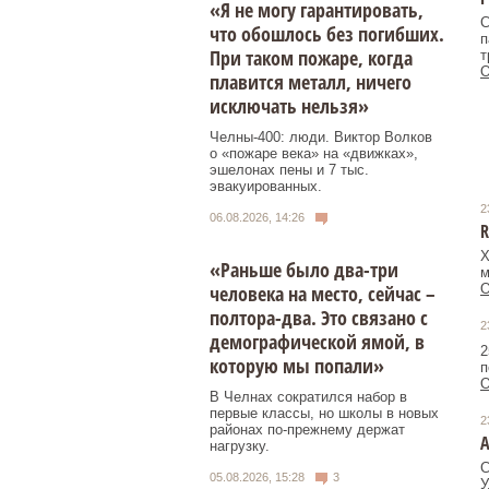
«Я не могу гарантировать,
C
что обошлось без погибших.
п
При таком пожаре, когда
т
О
плавится металл, ничего
исключать нельзя»
Челны-400: люди. Виктор Волков
о «пожаре века» на «движках»,
эшелонах пены и 7 тыс.
эвакуированных.
2
06.08.2026, 14:26
R
Х
«Раньше было два-три
м
человека на место, сейчас –
О
полтора-два. Это связано с
2
демографической ямой, в
2
которую мы попали»
п
О
В Челнах сократился набор в
первые классы, но школы в новых
2
районах по-прежнему держат
А
нагрузку.
С
05.08.2026, 15:28
3
У