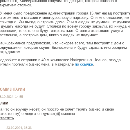
роме того, Хабибрахманов озвучил тенденцию, которая связана с
акрытием стоянок.
 У меня было предложение администрации города 15 лет назад построит
а этом месте магазин и многоуровневую парковку. Они мне отказали, им
евыгодно. Им выгодно строить дома. Они о людях не думали, не думаю
 думать никогда не будут. Стоянки по всему городу закрыли, их никуда н
еренесли, то есть они будут закрываться. Стоянки оказывают услуги
аселению, а построив дом, никто о людях не подумает.
абибрахманов предположил, что «скорее всего, там построят с дом с
однушками», которые скупят бизнесмены и будут сдавать иногородним
отрудникам.
одробнее о ситуации в 49-м комплексе Набережных Челнов, откуда
ители прогнали бизнесмена, в материале
по ссылке
.
КОММЕНТАРИИ
3.10.2024, 14:55
Алим
а что он ерунду несёт) он просто не хочет терять бизнес и свою
втостоянку) о людях он думает)))) смешно
тветить
23.10.2024, 15:33