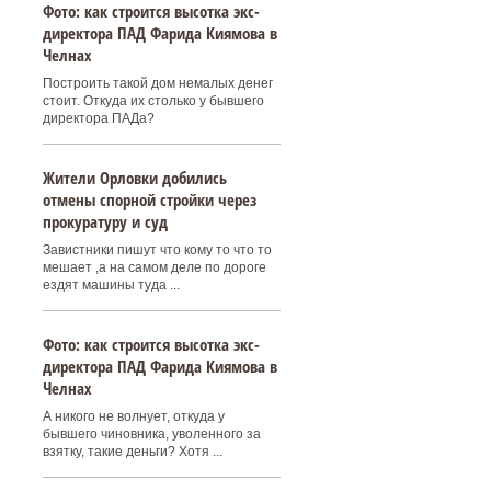
Фото: как строится высотка экс-
директора ПАД Фарида Киямова в
Челнах
Построить такой дом немалых денег
стоит. Откуда их столько у бывшего
директора ПАДа?
Жители Орловки добились
отмены спорной стройки через
прокуратуру и суд
Завистники пишут что кому то что то
мешает ,а на самом деле по дороге
ездят машины туда ...
Фото: как строится высотка экс-
директора ПАД Фарида Киямова в
Челнах
А никого не волнует, откуда у
бывшего чиновника, уволенного за
взятку, такие деньги? Хотя ...