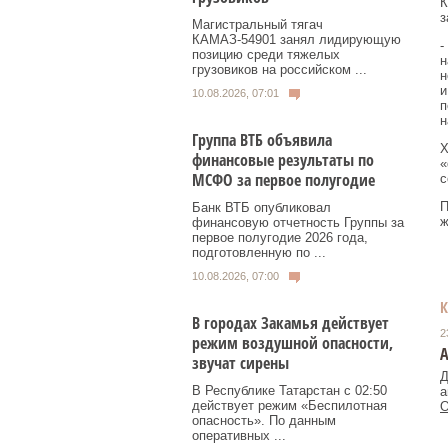
К
з
Магистральный тягач
КАМАЗ-54901 занял лидирующую
-
позицию среди тяжелых
н
грузовиков на российском ...
н
и
10.08.2026, 07:01
п
н
Группа ВТБ объявила
Х
финансовые результаты по
«
МСФО за первое полугодие
с
П
Банк ВТБ опубликовал
ж
финансовую отчетность Группы за
первое полугодие 2026 года,
подготовленную по ...
10.08.2026, 07:00
В городах Закамья действует
2
режим воздушной опасности,
звучат сирены
Д
В Республике Татарстан с 02:50
а
действует режим «Беспилотная
О
опасность». По данным
оперативных ...