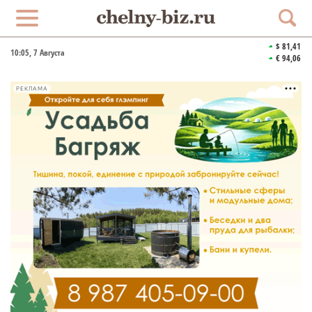
$ 81,41
10:05
, 7 Августа
€ 94,06
РЕКЛАМА