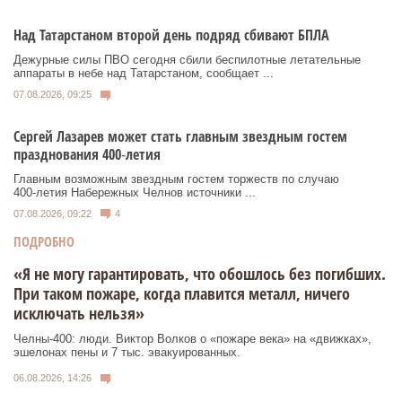
Над Татарстаном второй день подряд сбивают БПЛА
Дежурные силы ПВО сегодня сбили беспилотные летательные
аппараты в небе над Татарстаном, сообщает ...
07.08.2026, 09:25
Сергей Лазарев может стать главным звездным гостем
празднования 400‑летия
Главным возможным звездным гостем торжеств по случаю
400‑летия Набережных Челнов источники ...
07.08.2026, 09:22
4
ПОДРОБНО
«Я не могу гарантировать, что обошлось без погибших.
При таком пожаре, когда плавится металл, ничего
исключать нельзя»
Челны-400: люди. Виктор Волков о «пожаре века» на «движках»,
эшелонах пены и 7 тыс. эвакуированных.
06.08.2026, 14:26