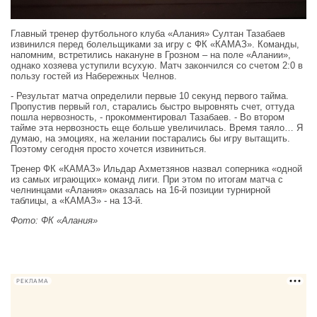
Главный тренер футбольного клуба «Алания» Султан Тазабаев
извинился перед болельщиками за игру с ФК «КАМАЗ». Команды,
напомним, встретились накануне в Грозном – на поле «Алании»,
однако хозяева уступили всухую. Матч закончился со счетом 2:0 в
пользу гостей из Набережных Челнов.
- Результат матча определили первые 10 секунд первого тайма.
Пропустив первый гол, старались быстро выровнять счет, оттуда
пошла нервозность, - прокомментировал Тазабаев. - Во втором
тайме эта нервозность еще больше увеличилась. Время таяло… Я
думаю, на эмоциях, на желании постарались бы игру вытащить.
Поэтому сегодня просто хочется извиниться.
Тренер ФК «КАМАЗ» Ильдар Ахметзянов назвал соперника «одной
из самых играющих» команд лиги. При этом по итогам матча с
челнинцами «Алания» оказалась на 16-й позиции турнирной
таблицы, а «КАМАЗ» - на 13-й.
Фото: ФК «Алания»
РЕКЛАМА