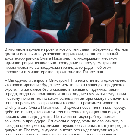
В итоговом варианте проекта нового генплана Набережных Челнов
должны исключить тукаевские территории, полагает главный
архитектор района Ольга Никитина. По информации местной
администрации, изначально техзадание не предусматривало
проектирование за пределами границ автограда – об этом
сообщили в Министерстве строительства Татарстана.
– Мы сделали запрос в Минстрой РТ, и нам ответили однозначно,
что проектирование будет вестись только в границах городского
округа. То же самое было сказано в письме от администрации
города, когда нас приглашали на последние публичные слушания.
Поэтому непонятно, на каком основании авторы смогут включить в
генплан развитие за границами города, – прокомментировала
Chelny-biz.ru Ольга Никитина. – В целом посыл понятный. Городу,
действительно, становится тесно в существующих границах, о
перспективе надо думать. Но, начиная такую работу, нельзя
забывать о процедуре. Изначально город этим не озаботился, а
сегодня сроки уже поджимают, нужно согласовывать и утверждать
документ. Поэтому, я думаю, в итоге это будет актуализация
генплана в рамках существующих границ с использованием