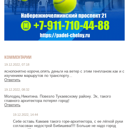
КОММЕНТАРИИ
19.12.2022, 07:18
яснопонятно короче,опять деньги на ветер с этим генпланом.как и с
изучением маршрутов по транспорту...
Ответить
19.12.2022, 08:32
Молодец Никитина. Повезло Тукаевскому району. Эх, такого
главного архитектора потерял город!
Ответить
19.12.2022, 14:44
Себе оставь Камаев такого горе-архитектора, с ее лёгкой руки
согласован недострой Бибишева!!!! Больше не надо город