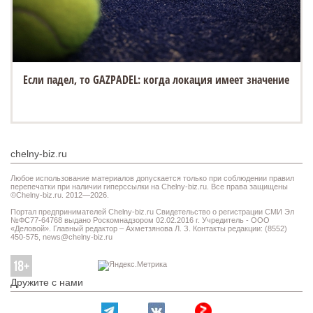
Если падел, то GAZPADEL: когда локация имеет значение
chelny-biz.ru
Любое использование материалов допускается только при соблюдении правил
перепечатки при наличии гиперссылки на Chelny-biz.ru. Все права защищены
©Chelny-biz.ru. 2012—2026.
Портал предпринимателей Chelny-biz.ru Свидетельство о регистрации СМИ Эл
№ФС77-64768 выдано Роскомнадзором 02.02.2016 г. Учредитель - ООО
«Деловой». Главный редактор – Ахметзянова Л. З. Контакты редакции: (8552)
450-575,
news@chelny-biz.ru
Дружите с нами