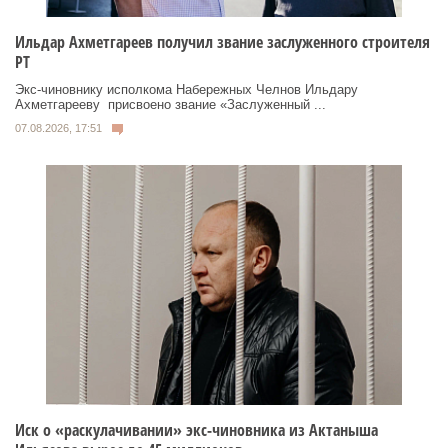
Ильдар Ахметгареев получил звание заслуженного строителя
РТ
Экс‑чиновнику исполкома Набережных Челнов Ильдару
Ахметгарееву присвоено звание «Заслуженный ...
07.08.2026, 17:51
Иск о «раскулачивании» экс-чиновника из Актаныша