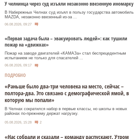
У челнинца через суд изъяли незаконно ввезенную иномарку
В Набережных Челнах суд изъял в пользу государства автомобиль
MAZDA, незаконно ввезенный из‑за ...
06.08.2026, 09:27
«Первая задача была – эвакуировать людей»: как тушили
пожар на «движках»
Пожар на заводе двигателей «КАМАЗа» стал беспрецедентным
испытанием не только для спасателей ...
06.08.2026, 09:17
ПОДРОБНО
«Раньше было два-три человека на место, сейчас –
полтора-два. Это связано с демографической ямой, в
которую мы попали»
В Челнах сократился набор в первые классы, но школы в новых
районах по-прежнему держат нагрузку.
05.08.2026, 15:28
2
«Нас собрали и сказали – команду распускают. Утром