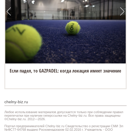
Если падел, то GAZPADEL: когда локация имеет значение
chelny-biz.ru
Любое использование материалов допускается только при соблюдении правил
перепечатки при наличии гиперссылки на Chelny-biz.ru. Все права защищены
©Chelny-biz.ru. 2012—2026.
Портал предпринимателей Chelny-biz.ru Свидетельство о регистрации СМИ Эл
№ФС77-64768 выдано Роскомнадзором 02.02.2016 г. Учредитель - ООО