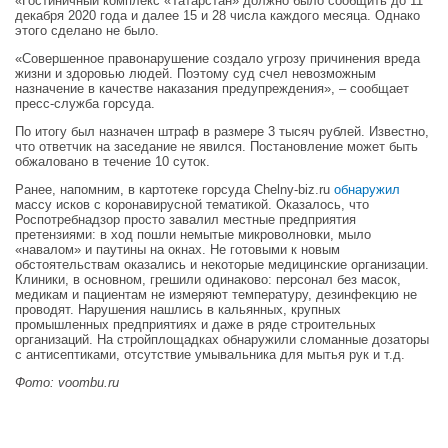
«Гостиничный комплекс «Татарстан» должно было сообщить до 11
декабря 2020 года и далее 15 и 28 числа каждого месяца. Однако
этого сделано не было.
«Совершенное правонарушение создало угрозу причинения вреда
жизни и здоровью людей. Поэтому суд счел невозможным
назначение в качестве наказания предупреждения», – сообщает
пресс-служба горсуда.
По итогу был назначен штраф в размере 3 тысяч рублей. Известно,
что ответчик на заседание не явился. Постановление может быть
обжаловано в течение 10 суток.
Ранее, напомним, в картотеке горсуда Chelny-biz.ru
обнаружил
массу исков с коронавирусной тематикой. Оказалось, что
Роспотребнадзор просто завалил местные предприятия
претензиями: в ход пошли немытые микроволновки, мыло
«навалом» и паутины на окнах. Не готовыми к новым
обстоятельствам оказались и некоторые медицинские организации.
Клиники, в основном, грешили одинаково: персонал без масок,
медикам и пациентам не измеряют температуру, дезинфекцию не
проводят. Нарушения нашлись в кальянных, крупных
промышленных предприятиях и даже в ряде строительных
организаций. На стройплощадках обнаружили сломанные дозаторы
с антисептиками, отсутствие умывальника для мытья рук и т.д.
Фото:
voombu.ru