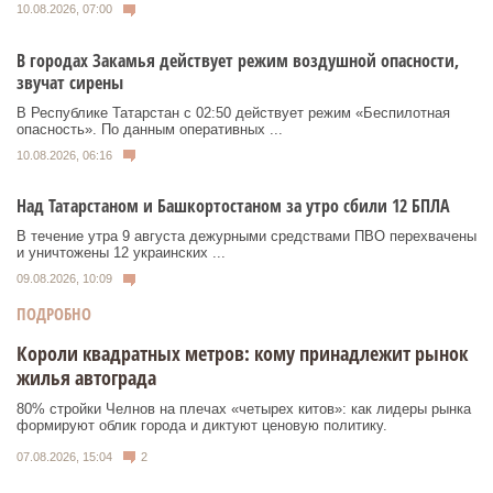
10.08.2026, 07:00
В городах Закамья действует режим воздушной опасности,
звучат сирены
В Республике Татарстан с 02:50 действует режим «Беспилотная
опасность». По данным оперативных ...
10.08.2026, 06:16
Над Татарстаном и Башкортостаном за утро сбили 12 БПЛА
В течение утра 9 августа дежурными средствами ПВО перехвачены
и уничтожены 12 украинских ...
09.08.2026, 10:09
ПОДРОБНО
Короли квадратных метров: кому принадлежит рынок
жилья автограда
80% стройки Челнов на плечах «четырех китов»: как лидеры рынка
формируют облик города и диктуют ценовую политику.
07.08.2026, 15:04
2