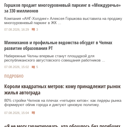
Горшков продает многоуровневый паркинг в «Междуречье»
за 330 миллионов
Компания «АНГ-Холдинг» Алексея Горшкова выставила на продажу
многоуровневый паркинг в ЖК ...
07.08.2026, 16:29
3
Минниханов и профильные ведомства обсудят в Челнах
развитие образования РТ
Набережные Челны впервые станут площадкой для
республиканского августовского совещания работников ...
07.08.2026, 15:02
5
ПОДРОБНО
Короли квадратных метров: кому принадлежит рынок
жилья автограда
80% стройки Челнов на плечах «четырех китов»: как лидеры рынка
формируют облик города и диктуют ценовую политику.
07.08.2026, 15:04
«Я не могу гарантировать, что обошлось без погибших.