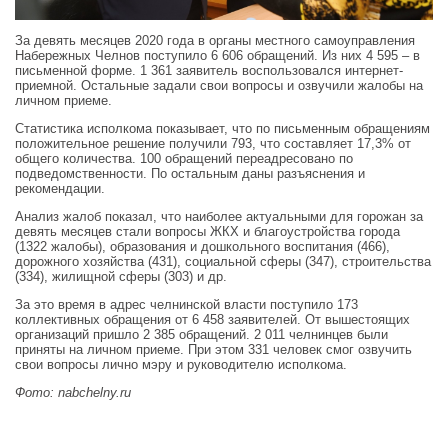
За девять месяцев 2020 года в органы местного самоуправления
Набережных Челнов поступило 6 606 обращений. Из них 4 595 – в
письменной форме. 1 361 заявитель воспользовался интернет-
приемной. Остальные задали свои вопросы и озвучили жалобы на
личном приеме.
Статистика исполкома показывает, что по письменным обращениям
положительное решение получили 793, что составляет 17,3% от
общего количества. 100 обращений переадресовано по
подведомственности. По остальным даны разъяснения и
рекомендации.
Анализ жалоб показал, что наиболее актуальными для горожан за
девять месяцев стали вопросы ЖКХ и благоустройства города
(1322 жалобы), образования и дошкольного воспитания (466),
дорожного хозяйства (431), социальной сферы (347), строительства
(334), жилищной сферы (303) и др.
За это время в адрес челнинской власти поступило 173
коллективных обращения от 6 458 заявителей. От вышестоящих
организаций пришло 2 385 обращений. 2 011 челнинцев были
приняты на личном приеме. При этом 331 человек смог озвучить
свои вопросы лично мэру и руководителю исполкома.
Фото: nabchelny.ru