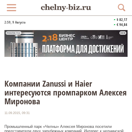
$ 82,17
2:59
, 9 Августа
€ 94,84
РЕКЛАМА
Компании Zanussi и Haier
интересуются промпарком Алексея
Миронова
11.09.2015, 09:31
Промышленный парк «Челны» Алексея Миронова посетили
представители двух зарубежных компаний. Интерес к челнинской