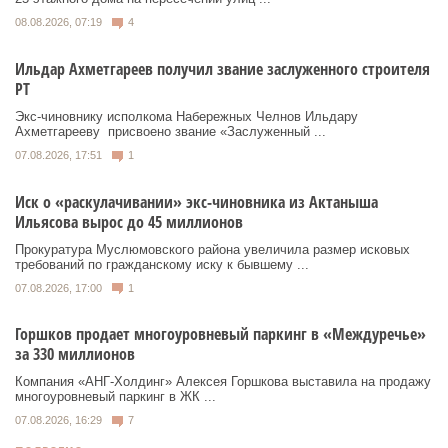
08.08.2026, 07:19
4
Ильдар Ахметгареев получил звание заслуженного строителя
РТ
Экс‑чиновнику исполкома Набережных Челнов Ильдару
Ахметгарееву присвоено звание «Заслуженный ...
07.08.2026, 17:51
1
Иск о «раскулачивании» экс-чиновника из Актаныша
Ильясова вырос до 45 миллионов
Прокуратура Муслюмовского района увеличила размер исковых
требований по гражданскому иску к бывшему ...
07.08.2026, 17:00
1
Горшков продает многоуровневый паркинг в «Междуречье»
за 330 миллионов
Компания «АНГ-Холдинг» Алексея Горшкова выставила на продажу
многоуровневый паркинг в ЖК ...
07.08.2026, 16:29
7