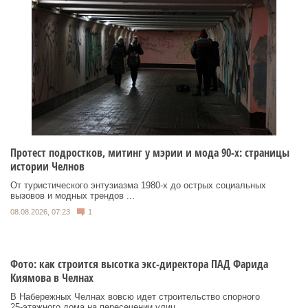
Протест подростков, митинг у мэрии и мода 90-х: страницы
истории Челнов
От туристического энтузиазма 1980‑х до острых социальных
вызовов и модных трендов ...
08.08.2026, 07:23
1
Фото: как строится высотка экс-директора ПАД Фарида
Киямова в Челнах
В Набережных Челнах вовсю идет строительство спорного
25‑этажного дома на пересечении улиц ...