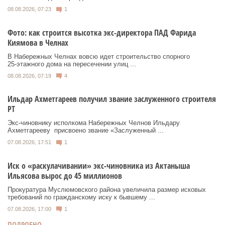
08.08.2026, 07:23
1
Фото: как строится высотка экс-директора ПАД Фарида
Киямова в Челнах
В Набережных Челнах вовсю идет строительство спорного
25‑этажного дома на пересечении улиц ...
08.08.2026, 07:19
4
Ильдар Ахметгареев получил звание заслуженного строителя
РТ
Экс‑чиновнику исполкома Набережных Челнов Ильдару
Ахметгарееву присвоено звание «Заслуженный ...
07.08.2026, 17:51
1
Иск о «раскулачивании» экс-чиновника из Актаныша
Ильясова вырос до 45 миллионов
Прокуратура Муслюмовского района увеличила размер исковых
требований по гражданскому иску к бывшему ...
07.08.2026, 17:00
1
ПОДРОБНО