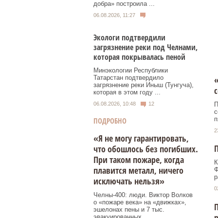
добра» построила ...
06.08.2026, 11:27
Экологи подтвердили
загрязнение реки под Челнами,
которая покрывалась пеной
Минэкологии Республики
Татарстан подтвердило
загрязнение реки Иныш (Тунгуча),
которая в этом году ...
П
06.08.2026, 10:48
12
с
п
ПОДРОБНО
2
«Я не могу гарантировать,
П
что обошлось без погибших.
При таком пожаре, когда
К
плавится металл, ничего
Ф
р
исключать нельзя»
0
Челны-400: люди. Виктор Волков
о «пожаре века» на «движках»,
П
эшелонах пены и 7 тыс.
эвакуированных.