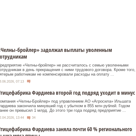
«Челны-бройлер» задолжал выплаты уволенным
сотрудникам
редприятие «Челны-бройлер» не рассчиталось с семью уволенными
отрудникам в день прекращения с ними трудового договора. Кроме того,
ятерым работникам не компенсировали расходы на оплату ...
3.06.2026, 07:13
тицефабрика Фардиева второй год подряд уходит в минус
омпания «Челны-Бройлер» под управлением АО «Агросила» Ильшата
ардиева закончила минувший год с убытком в 855 млн рублей. Годом
анее он превысил 1 млрд. До этого три года подряд предприятие ...
2.04.2026, 13:44
34
тицефабрика Фардиева заняла почти 60 % регионального
рынка мяса птицы