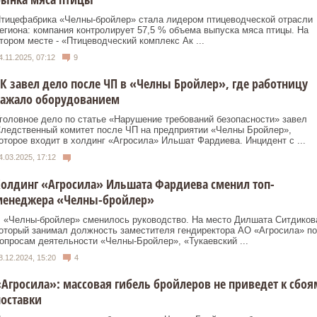
тицефабрика «Челны-бройлер» стала лидером птицеводческой отрасли
егиона: компания контролирует 57,5 % объема выпуска мяса птицы. На
тором месте - «Птицеводческий комплекс Ак ...
4.11.2025, 07:12
9
К завел дело после ЧП в «Челны Бройлер», где работницу
зажало оборудованием
головное дело по статье «Нарушение требований безопасности» завел
ледственный комитет после ЧП на предприятии «Челны Бройлер»,
оторое входит в холдинг «Агросила» Ильшат Фардиева. Инцидент с ...
4.03.2025, 17:12
олдинг «Агросила» Ильшата Фардиева сменил топ-
менеджера «Челны-бройлер»
 «Челны-бройлер» сменилось руководство. На место Дилшата Ситдиков
оторый занимал должность заместителя гендиректора АО «Агросила» по
опросам деятельности «Челны-Бройлер», «Тукаевский ...
8.12.2024, 15:20
4
Агросила»: массовая гибель бройлеров не приведет к сбоя
оставки