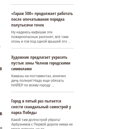
«Гараж 500» продолжает работать
после опечатывания порядка
полутысячи точек
Ну надеюсь кафешки эти
пожароопасные разгонят, всё таки
огонь и гсм под одной крышей это ...
р
Художник предлагает украсить
пустые зоны Челнов городскими
в
символами
Камазы на постаментах, конечно
дичь полная! Надо еще обязать
НАЙЕР по всему городу ...
Город в пятый раз пытается
снести скандальный самострой у
парка Победы
в
Какой там долгострой убрать!
Арбузников с Первой дороги никак не
ов