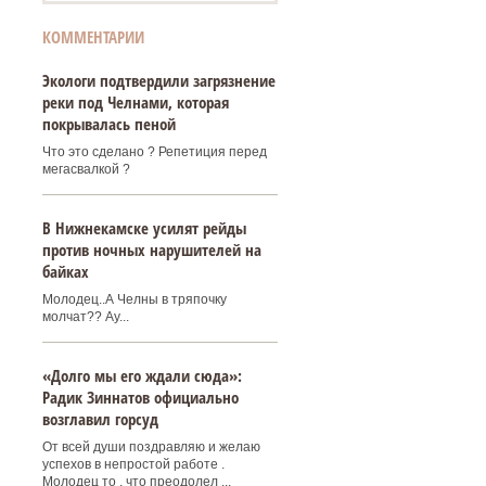
КОММЕНТАРИИ
Экологи подтвердили загрязнение
реки под Челнами, которая
покрывалась пеной
Что это сделано ? Репетиция перед
мегасвалкой ?
В Нижнекамске усилят рейды
против ночных нарушителей на
байках
Молодец..А Челны в тряпочку
молчат?? Ау...
«Долго мы его ждали сюда»:
Радик Зиннатов официально
возглавил горсуд
От всей души поздравляю и желаю
успехов в непростой работе .
Молодец то , что преодолел ...