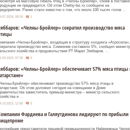
есмотря на массовую гибель птиц в «Челны Бройлер», сбоев в поставке
родукции не предвидится. Об этом Сhelny-biz.ru сообщили на
редприятии. Ранее стало известно о том, что около 100 тысяч голов ...
9.07.2024, 08:18
1
яббаров: «Челны-Бройлер» сократил производство мяса
птицы
омпания «Челны-Бройлер», входящая в структуру холдинга «Агросила»,
ократила производство мяса. Снижение составило 5%, сообщил минист
ельского хозяйства и продовольствия РТ Марат Зяббаров. ...
1.04.2024, 07:30
6
яббаров: «Челны-Бройлер» обеспечивает 57% мяса птицы 
атарстане»
Челны-Бройлер» обеспечивает производство 57% мяса птицы в
атарстане. Об этом доложил сегодня на совещании в Доме
равительства заместитель премьер-министра – министр сельского
озяйства и ...
4.10.2023, 12:00
5
Компании Фардиева и Галяутдинова лидируют по прибыли 
пищепроме
рупнейшие представители пищевой промышленности Набережных Челн