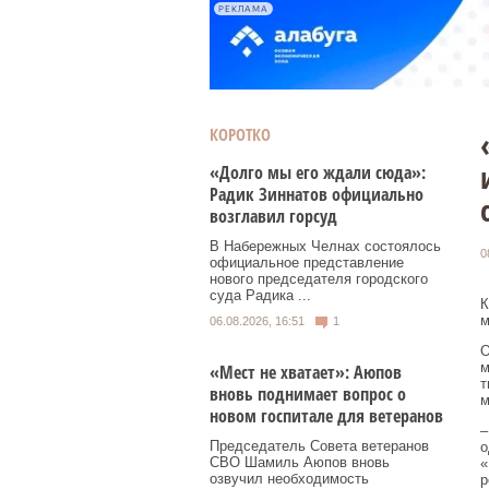
РЕКЛАМА
КОРОТКО
«Долго мы его ждали сюда»:
Радик Зиннатов официально
возглавил горсуд
В Набережных Челнах состоялось
0
официальное представление
нового председателя городского
суда Радика ...
К
м
06.08.2026, 16:51
1
О
м
«Мест не хватает»: Аюпов
т
вновь поднимает вопрос о
м
новом госпитале для ветеранов
–
Председатель Совета ветеранов
о
СВО Шамиль Аюпов вновь
«
озвучил необходимость
р