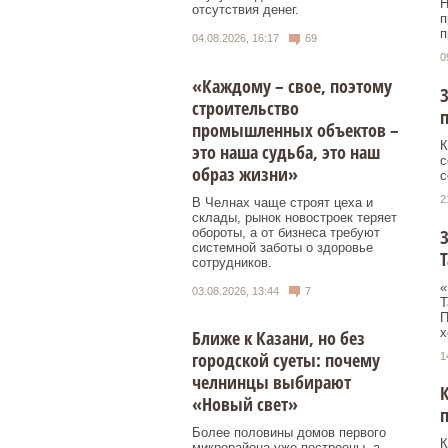
Н
отсутствия денег.
п
п
04.08.2026, 16:17
69
0
«Каждому – свое, поэтому
З
строительство
промышленных объектов –
К
это наша судьба, это наш
с
образ жизни»
с
2
В Челнах чаще строят цеха и
склады, рынок новостроек теряет
обороты, а от бизнеса требуют
З
системной заботы о здоровье
Т
сотрудников.
«
03.08.2026, 13:44
7
Т
П
х
Ближе к Казани, но без
городской суеты: почему
1
челнинцы выбирают
«Новый свет»
Более половины домов первого
К
микрорайона уже построены, а