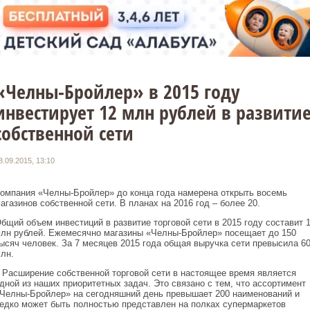
«Челны-Бройлер» в 2015 году
инвестирует 12 млн рублей в развити
собственной сети
8.09.2015, 13:10
омпания «Челны-Бройлер» до конца года намерена открыть восемь
агазинов собственной сети. В планах на 2016 год – более 20.
бщий объем инвестиций в развитие торговой сети в 2015 году составит 
лн рублей. Ежемесячно магазины «Челны-Бройлер» посещает до 150
ысяч человек. За 7 месяцев 2015 года общая выручка сети превысила 6
лн.
 Расширение собственной торговой сети в настоящее время является
дной из наших приоритетных задач. Это связано с тем, что ассортимент
Челны-Бройлер» на сегодняшний день превышает 200 наименований и
едко может быть полностью представлен на полках супермаркетов