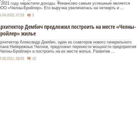
 2021 году нарастили доходы. Финансово самым успешным является
ОО «Челны-Бройлер». Его выручка увеличилась на четверть и ...
5.04.2022, 07:29
3
рхитектор Дембич предложил построить на месте «Челны-
Бройлер» жилье
рхитектор Александр Дембич, один из соавторов нового генерального
лана Набережных Челнов, предложил перенести мощности предприятия
Челны-Бройлер» и построить на их месте жилье. Развитие ...
2.08.2021, 09:50
10