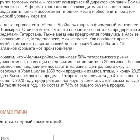
ругих торговых сетей, – говорит коммерческий директор компании Роман
стенников. – А формат торговли «от производителя» позволяет нам
редставить полный ассортимент в одном месте и обеспечить при этом
ысокий уровень сервиса.
а днях торговая сеть «Челны-Бройлер» открыла фирменный магазин сет
 Башкирии. Стоит отметить, что это первая торговая точка предприятия 
ределами Татарстана. Также магазины предприятия появились в Агрызе,
овошешминске, Менделеевске, Нижнекамске. Как сообщает пресс-
лужба компании, на сегодняшний день в республике работает 46
агазинов формата «от производителя».
обавим, что «Челны-бройлер» занимает 50% татарстанского рынка
уриного мяса, продукция предприятия поставляется в 20 регионов Росси
жемесячно предприятие поставит в магазины Центрального округа,
оволжья и Урала более 1850 тонн продукции из мяса птицы, к концу 201
ода объем поставок за пределы Татарстана увеличится до 4 тыс. тонн в
есяц. К 2020 году предприятие планирует увеличить этот показатель до
19 тысяч тонн в год, что составит 74% от общего объема продаж.
КОММЕНТАРИИ
ставьте первый комментарий