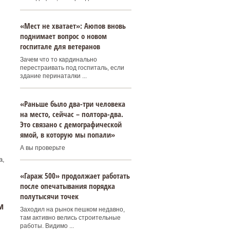
«Мест не хватает»: Аюпов вновь
поднимает вопрос о новом
госпитале для ветеранов
Зачем что то кардинально
перестраивать под госпиталь, если
здание перинаталки ...
«Раньше было два-три человека
на место, сейчас – полтора-два.
Это связано с демографической
ямой, в которую мы попали»
А вы проверьте
а,
«Гараж 500» продолжает работать
после опечатывания порядка
полутысячи точек
м
Заходил на рынок пешком недавно,
там активно велись строительные
работы. Видимо ...