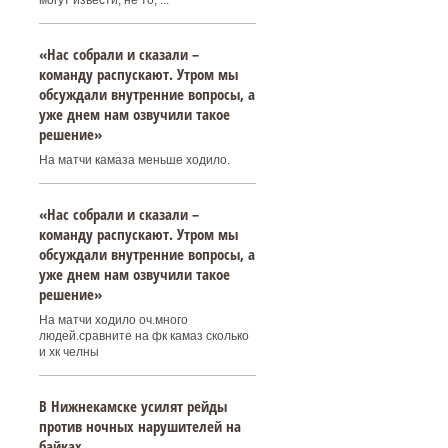
могут извести, не то, ...
«Нас собрали и сказали –
команду распускают. Утром мы
обсуждали внутренние вопросы, а
уже днем нам озвучили такое
решение»
На матчи камаза меньше ходило.
«Нас собрали и сказали –
команду распускают. Утром мы
обсуждали внутренние вопросы, а
уже днем нам озвучили такое
решение»
На матчи ходило оч.много
людей.сравните на фк камаз сколько
и хк челны
В Нижнекамске усилят рейды
против ночных нарушителей на
байках