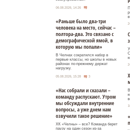
П
06.08.2026, 14:26
р
в
«Раньше было два-три
2
человека на место, сейчас –
полтора-два. Это связано с
С
демографической ямой, в
которую мы попали»
У
С
В Челнах сократился набор в
к
первые классы, но школы в новых
районах по-прежнему держат
2
нагрузку.
Х
05.08.2026, 15:28
3
«Нас собрали и сказали –
В
к
команду распускают. Утром
в
мы обсуждали внутренние
1
вопросы, а уже днем нам
озвучили такое решение»
«
п
ХК «Челны» – все? Команда берет
паузу на один сезон из-за