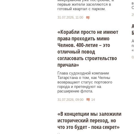
в
первые жители заселяются в
О
готовый квартал с парком.
2
31.07.2026, 11:00
А
«Корабли просто не имеют
права проходить мимо
А
Челнов. 400-летие – это
п
отличный повод
«
согласовать строительство
0
причала»
Глава судоходной компании
Татарстана о том, как Челны
возвращают статус портового
города и претендуют на
расширение флота.
31.07.2026, 09:00
14
«В концепции мы заложили
исторический переход, но
что это будет - пока секрет»