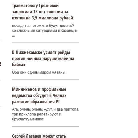
Травматологу Грязновой
запросили 13 лет колонии за
взятки на 3,5 миллиона рублей
посадят а потом что будут делать?
со сложными ситуациями в Казань, в
...
и
В Нижнекамске усилят рейды
против ночных нарушителей на
2
байках
Оба они одним миром мазаны
ь
Минниханов и профильные
ведомства обсудят в Челнах
развитие образования РТ
у
Ага, очень, очень, ждут, и два притопа
три прихлопа репетируют и
брусчатку меняют.
Сергей Лазарев может стать