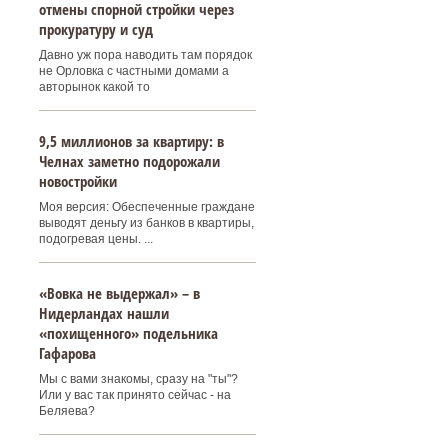
отмены спорной стройки через
прокуратуру и суд
Давно уж пора наводить там порядок
не Орловка с частными домами а
авторынок какой то
9,5 миллионов за квартиру: в
Челнах заметно подорожали
новостройки
Моя версия: Обеспеченные граждане
выводят деньгу из банков в квартиры,
подогревая цены. ...
«Вовка не выдержал» – в
Нидерландах нашли
«похищенного» подельника
Гафарова
Мы с вами знакомы, сразу на "ты"?
Или у вас так принято сейчас - на
Беляева?