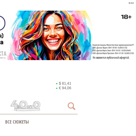
$ 81,41
€ 94,06
ВСЕ СЮЖЕТЫ