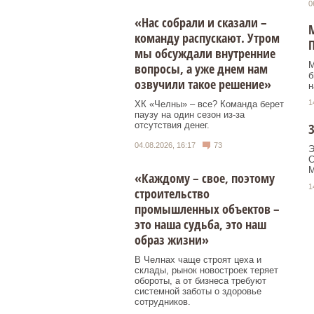
0
«Нас собрали и сказали –
М
команду распускают. Утром
мы обсуждали внутренние
М
вопросы, а уже днем нам
б
озвучили такое решение»
н
1
ХК «Челны» – все? Команда берет
паузу на один сезон из-за
отсутствия денег.
З
04.08.2026, 16:17
73
Э
С
М
«Каждому – свое, поэтому
1
строительство
промышленных объектов –
это наша судьба, это наш
образ жизни»
В Челнах чаще строят цеха и
склады, рынок новостроек теряет
обороты, а от бизнеса требуют
системной заботы о здоровье
сотрудников.