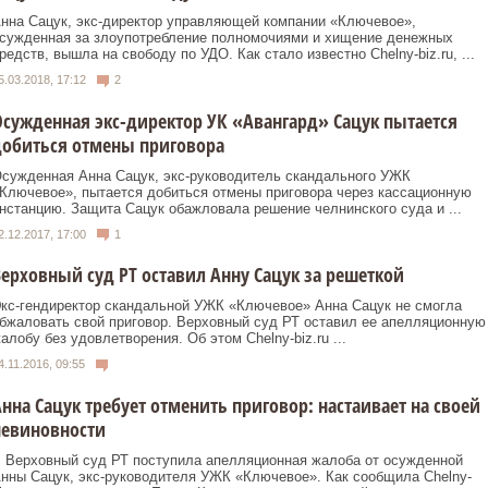
нна Сацук, экс-директор управляющей компании «Ключевое»,
сужденная за злоупотребление полномочиями и хищение денежных
редств, вышла на свободу по УДО. Как стало известно Chelny-biz.ru, ...
5.03.2018, 17:12
2
сужденная экс-директор УК «Авангард» Сацук пытается
добиться отмены приговора
сужденная Анна Сацук, экс-руководитель скандального УЖК
Ключевое», пытается добиться отмены приговора через кассационную
нстанцию. Защита Сацук обажловала решение челнинского суда и ...
2.12.2017, 17:00
1
ерховный суд РТ оставил Анну Сацук за решеткой
кс-гендиректор скандальной УЖК «Ключевое» Анна Сацук не смогла
бжаловать свой приговор. Верховный суд РТ оставил ее апелляционную
алобу без удовлетворения. Об этом Chelny-biz.ru ...
4.11.2016, 09:55
нна Сацук требует отменить приговор: настаивает на своей
невиновности
 Верховный суд РТ поступила апелляционная жалоба от осужденной
нны Сацук, экс-руководителя УЖК «Ключевое». Как сообщила Chelny-