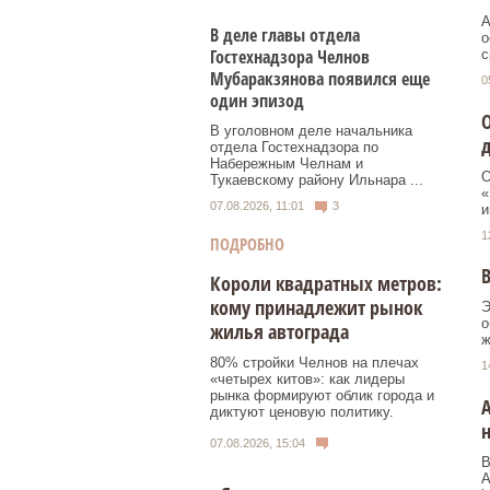
А
В деле главы отдела
о
Гостехнадзора Челнов
с
Мубаракзянова появился еще
0
один эпизод
О
В уголовном деле начальника
отдела Гостехнадзора по
Набережным Челнам и
О
Тукаевскому району Ильнара ...
«
07.08.2026, 11:01
3
и
1
ПОДРОБНО
В
Короли квадратных метров:
кому принадлежит рынок
Э
о
жилья автограда
ж
80% стройки Челнов на плечах
1
«четырех китов»: как лидеры
рынка формируют облик города и
А
диктуют ценовую политику.
07.08.2026, 15:04
В
А