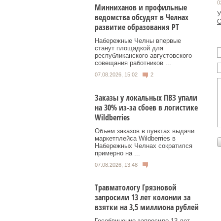
0
Минниханов и профильные
У
ведомства обсудят в Челнах
О
развитие образования РТ
Набережные Челны впервые
станут площадкой для
республиканского августовского
совещания работников ...
07.08.2026, 15:02
2
Заказы у локальных ПВЗ упали
на 30% из-за сбоев в логистике
Wildberries
Объем заказов в пунктах выдачи
маркетплейса Wildberries в
Набережных Челнах сократился
примерно на ...
07.08.2026, 13:48
Травматологу Грязновой
запросили 13 лет колонии за
взятки на 3,5 миллиона рублей
Гособвинение запросило 13 лет