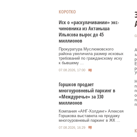
КОРОТКО
Иск о «раскулачивании» экс-
чиновника из Актаныша
Ильясова вырос до 45
0
миллионов
Прокуратура Муслюмовского
А
района увеличила размер исковых
з
требований по гражданскому иску
р
к бывшему ...
Е
р
07.08.2026, 17:00
У
Н
Горшков продает
п
многоуровневый паркинг в
п
о
«Междуречье» за 330
п
миллионов
п
Компания «АНГ-Холдинг» Алексея
Горшкова выставила на продажу
многоуровневый паркинг в ЖК ...
07.08.2026, 16:29