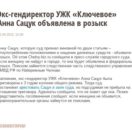
Экс-гендиректор УЖК «Ключевое»
Анна Сацук объявлена в розыск
2.09.2015, 10:38
нну Сацук, которую суд признал виновной по двум статьям –
лоупотреблении полномочиями и хищении денежных средств - объявили
озыск. Об этом Chelny-biz.ru сообщили в пресс-службе городского суда.
сли женщину не найдут в городе, то она будет объявлена в федеральн
озыск. Поиском займется следственная часть следственного управлени
МВД РФ по Набережным Челнам.
апомним, экс-гендиректор УЖК «Ключевое» Анна Сацук была
риговорена к 3 годам колонии общего режима. Тогда суд
остановил
арестовать Сацук в зале суда
, но подсудимая не прибыла на
глашение приговора. Адвокаты сообщили, что не знают где она. Позже
редставитель гособвинения сообщил: если женщина не объявится,
равоохранительные органы займутся ее поисками.
КОММЕНТАРИИ