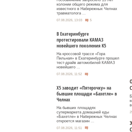
колонии общего режима для
известного в Набережных Челнах
травматолога ...
07.08.2026, 13:03
5
В Екатеринбурге
протестировали КАМАЗ
новейшего поколения К5
На кроссовой трассе «Гора
Пильная» в Екатеринбурге прошел
тест-драйв автомобилей КАМАЗ
новейшего ...
07.08.2026, 11:52
С
Х5 заводит «Пятерочку» на
бывшие площади «Бахетле» в
Б
Челнах
к
в
На бывших площадях
супермаркета домашней еды
2
«Бахетле» в Набережных Челнах
откроется магазин ...
Э
С
07.08.2026, 11:51