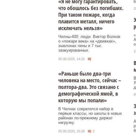
«Я не могу гарантировать,
b
что обошлось без погибших.
2
При таком пожаре, когда
Э
плавится металл, ничего
исключать нельзя»
«
Челны-400: люди. Виктор Волков
А
о «пожаре века» на «движках»,
о
эшелонах пены и 7 тыс.
эвакуированных.
1
06.08.2026, 14:26
В
«Раньше было два-три
В
человека на место, сейчас –
У
полтора-два. Это связано с
д
демографической ямой, в
0
которую мы попали»
З
В Челнах сократился набор в
з
первые классы, но школы в новых
районах по-прежнему держат
А
нагрузку.
р
б
05.08.2026, 15:28
3