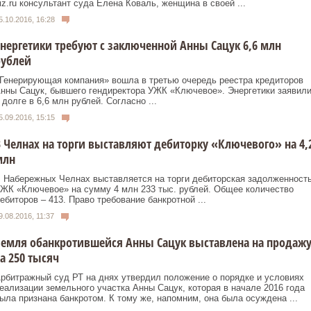
iz.ru консультант суда Елена Коваль, женщина в своей ...
5.10.2016, 16:28
нергетики требуют с заключенной Анны Сацук 6,6 млн
рублей
Генерирующая компания» вошла в третью очередь реестра кредиторов
нны Сацук, бывшего гендиректора УЖК «Ключевое». Энергетики заявил
 долге в 6,6 млн рублей. Согласно ...
5.09.2016, 15:15
 Челнах на торги выставляют дебиторку «Ключевого» на 4,
млн
 Набережных Челнах выставляется на торги дебиторская задолженност
ЖК «Ключевое» на сумму 4 млн 233 тыс. рублей. Общее количество
ебиторов – 413. Право требование банкротной ...
9.08.2016, 11:37
емля обанкротившейся Анны Сацук выставлена на продаж
а 250 тысяч
рбитражный суд РТ на днях утвердил положение о порядке и условиях
еализации земельного участка Анны Сацук, которая в начале 2016 года
ыла признана банкротом. К тому же, напомним, она была осуждена ...