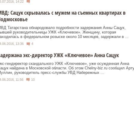
6.07.2016, 14:22
ВД: Сацук скрывалась с мужем на съемных квартирах в
Подмосковье
ВД Татарстана обнародовало подробности задержания Анны Сацук,
ывшей руководительницы УЖК «Ключевое». Женщину, которая
аходилась в федеральном розыске около 10 месяцев, задержали в ...
4.06.2016, 13:36
4
адержана экс-директор УЖК «Ключевое» Анна Сацук
кс-гендиректор скандального УЖК «Ключевое», уже осужденная Анна
ацук найдена в Московской области. Об этом Chelny-biz.ru сообщил Арт
уллин, руководитель пресс-службы УВД Набережных ...
4.06.2016, 11:56
10