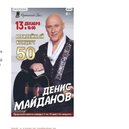
РЕКЛАМА
 в
ый
я