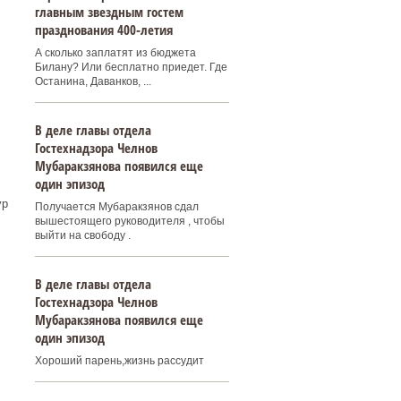
главным звездным гостем
празднования 400‑летия
А сколько заплатят из бюджета
Билану? Или бесплатно приедет. Где
Останина, Даванков, ...
В деле главы отдела
Гостехнадзора Челнов
Мубаракзянова появился еще
один эпизод
ур
Получается Мубаракзянов сдал
вышестоящего руководителя , чтобы
выйти на свободу .
В деле главы отдела
Гостехнадзора Челнов
Мубаракзянова появился еще
один эпизод
Хороший парень,жизнь рассудит