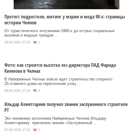
Протест подростков, митинг у мэрии и мода 90-х: страницы
истории Челнов
От туристического энтузиазма 1980‑х до острых социальных
вызовов и модных трендов ...
08.08.2026, 07:23
1
Фото: как строится высотка экс-директора ПАД Фарида
Киямова в Челнах
В Набережных Челнах вовсю идет строительство спорного
25‑этажного дома на пересечении улиц ...
08.08.2026, 07:19
4
Ильдар Ахметгареев получил звание заслуженного строителя
РТ
Экс‑чиновнику исполкома Набережных Челнов Ильдару
Ахметгарееву присвоено звание «Заслуженный ...
07.08.2026, 17:51
1