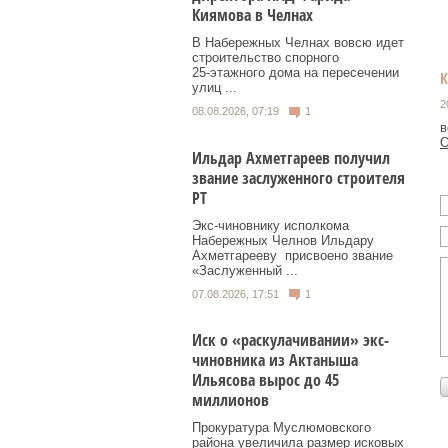
Киямова в Челнах
В Набережных Челнах вовсю идет
строительство спорного
25‑этажного дома на пересечении
улиц ...
2
08.08.2026, 07:19
1
в
О
Ильдар Ахметгареев получил
звание заслуженного строителя
РТ
Экс‑чиновнику исполкома
Набережных Челнов Ильдару
Ахметгарееву присвоено звание
«Заслуженный ...
07.08.2026, 17:51
1
Иск о «раскулачивании» экс-
чиновника из Актаныша
Ильясова вырос до 45
миллионов
Прокуратура Муслюмовского
района увеличила размер исковых