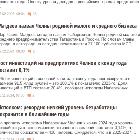
рошлого года. Оценку уровня доходов в российских городах представил
.
6.02.2025, 08:04
26
агдеев назвал Челны родиной малого и среднего бизнеса
эр Наиль Магдеев сегодня назвал Набережные Челны родиной малого и
реднего предпринимательства Татарстана и России. По словам главы
орода, в автограде на сегодня насчитывается 27 100 субъектов МСП, ...
9.12.2024, 08:38
2
ост инвестиций на предприятиях Челнов к концу года
оставит 0,1%
бъем инвестиций в основной капитал к концу года прогнозируется в
азмере 91,5 млрд рублей – это 100,1% к показателю 2023-го. Доля
нвестиций в ВТП составит 20,4%, сообщает исполком Набережных ...
3.11.2024, 07:08
2
сполком: рекордно низкий уровень безработицы
сохранится в ближайшие годы
о прогнозу исполкома Набережных Челнов к концу 2024 года уровень
езработицы от экономически активного населения составит 0,14%, а
оличество соискателей – 410 человек. Ожидается, что и в 2025-2027 ...
0.11.2024, 11:05
3