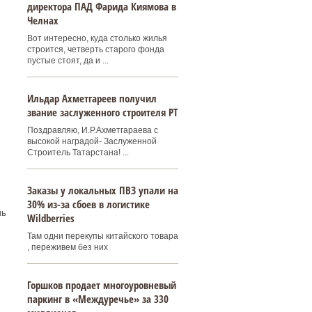
директора ПАД Фарида Киямова в
Челнах
Вот интересно, куда столько жилья
строится, четверть старого фонда
пустые стоят, да и ...
Ильдар Ахметгареев получил
звание заслуженного строителя РТ
Поздравляю, И.Р.Ахметгараева с
высокой наградой- Заслуженной
Строитель Татарстана! ...
Заказы у локальных ПВЗ упали на
30% из-за сбоев в логистике
чь
Wildberries
Там одни перекупы китайского товара
, переживем без них
Горшков продает многоуровневый
паркинг в «Междуречье» за 330