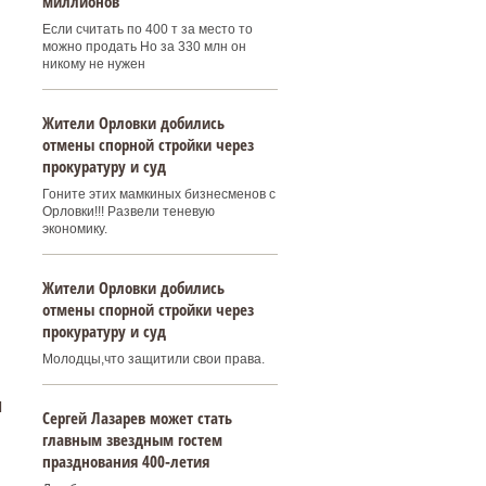
миллионов
Если считать по 400 т за место то
можно продать Но за 330 млн он
никому не нужен
Жители Орловки добились
отмены спорной стройки через
.
прокуратуру и суд
Гоните этих мамкиных бизнесменов с
Орловки!!! Развели теневую
экономику.
Жители Орловки добились
отмены спорной стройки через
прокуратуру и суд
Молодцы,что защитили свои права.
м
Сергей Лазарев может стать
главным звездным гостем
празднования 400‑летия