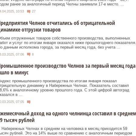
одом ранее за аналогичный период Челны занимали 17-е место. ...
4.04.2025, 10:53
27
редприятия Челнов отчитались об отрицательной
инамике отгрузки товаров
бъем отгруженных товаров собственного производства, выполненных
абот и услуг по итогам января оказался ниже прошлогоднего показателя
о данным исполкома города, за первый месяц года, без учета ...
3.03.2025, 07:06
8
Промышленное производство Челнов за первый месяц года
шло в минус
ндекс промышленного производства по итогам января показал
трицательную динамику в Набережных Челнах. Показатель составил
8,6% к аналогичному уровню прошлого года. С этой цифрой автоград
казался в ...
0.03.2025, 07:05
жемесячный доход на одного челнинца составил в средне
9 тысяч рублей
 Набережных Челнах в среднем на человека в месяц приходится 59
ысяч рублей. Это на 14% выше по сравнению с аналогичным периодом