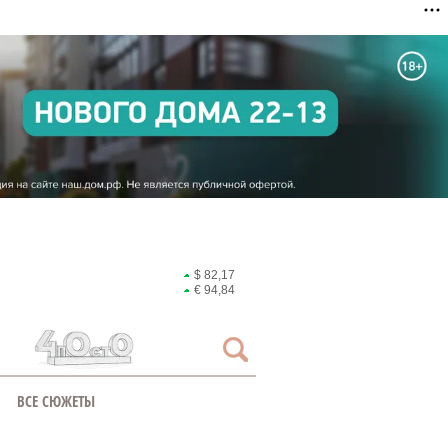
$ 82,17
€ 94,84
ВСЕ СЮЖЕТЫ