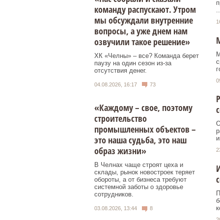
п
команду распускают. Утром
..
мы обсуждали внутренние
1
вопросы, а уже днем нам
М
озвучили такое решение»
М
ХК «Челны» – все? Команда берет
с
паузу на один сезон из-за
г
отсутствия денег.
0
04.08.2026, 16:17
73
Р
«Каждому – свое, поэтому
с
строительство
О
промышленных объектов –
р
это наша судьба, это наш
и
образ жизни»
2
В Челнах чаще строят цеха и
И
склады, рынок новостроек теряет
обороты, а от бизнеса требуют
системной заботы о здоровье
П
сотрудников.
б
к
03.08.2026, 13:44
8
2