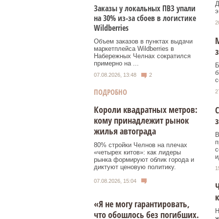
Д
Заказы у локальных ПВЗ упали
э
на 30% из-за сбоев в логистике
2
Wildberries
М
Объем заказов в пунктах выдачи
маркетплейса Wildberries в
з
Набережных Челнах сократился
примерно на ...
Б
б
07.08.2026, 13:48
2
с
ПОДРОБНО
2
Короли квадратных метров:
С
кому принадлежит рынок
з
жилья автограда
В
п
80% стройки Челнов на плечах
с
«четырех китов»: как лидеры
и
рынка формируют облик города и
диктуют ценовую политику.
1
07.08.2026, 15:04
Ч
к
«Я не могу гарантировать,
Н
что обошлось без погибших.
ж