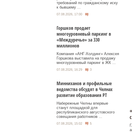
требований по гражданскому иску
к бывшему ...
07.08.2026, 17:00
Горшков продает
многоуровневый паркинг в
«Междуречье» за 330
миллионов
Компания «АНГ-Холдинг» Алексея
Горшкова выставила на продажу
многоуровневый паркинг в ЖК ...
07.08.2026, 16:29
3
Минниханов и профильные
ведомства обсудят в Челнах
развитие образования РТ
Набережные Челны впервые
станут площадкой для
республиканского августовского
с
совещания работников ...
07.08.2026, 15:02
5
Г
а