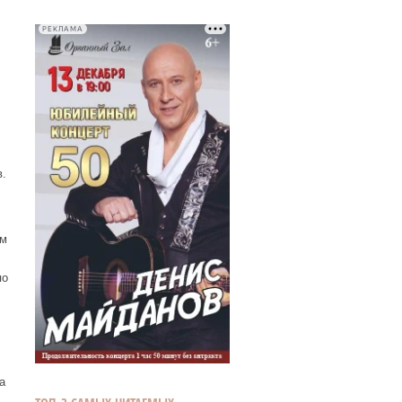
РЕКЛАМА
.
ем
по
а