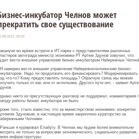
Бизнес-инкубатор Челнов может
прекратить свое существование
0.08.2015, 09:42
акануне во время встречи в ИТ-парке с представителями различных
ластеров автограда министр экономики РТ Артем Здунов озвучил, что
удет вести внешнее управление бизнес-инкубатором Набережных Челнов
 Я намерен вести внешнее управление Набережночелнинским бизнес-
нкубатором. Надо ли продолжать его финансировать? Модернизировать
од что-то? Кому предоставлять площадь? Обратную связь мы можем
олучить только от вас или от исполкома. Другого пути нет, - заявил Арт
дунов.
днако никто из присутствующих разговор не поддержал, комментариев 
оводу работы бизнес инкубатора не было.
роме того, стало известно, что за министерством экономики, конкретно
ртемом Здуновым, в настоящее время закреплено кураторство за
абережными Челнами.
 Раньше я курировал Елабугу. В Челнах мы будем более внимательно
мотреть не только за вопросами экономического, социального развития, 
акже инфраструктуры.