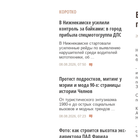
КОРОТКО
В Нижнекамске усилили
контроль за байками: в город
прибыла спецмотогруппа ДПС
2
В Нижнекамске стартовали
усиленные рейды по выявлению
Н
нарушителей среди водителей
к
мототехники, об ...
б
08.08.2026, 07:50
-
и
п
Протест подростков, митинг у
п
мэрии и мода 90-х: страницы
З
истории Челнов
О
От туристического энтузиазма
п
1980‑х до острых социальных
К
вызовов и модных трендов ...
А
08.08.2026, 07:23
Н
-
Фото: как строится высотка экс-
с
директора ПАД Фарида
т