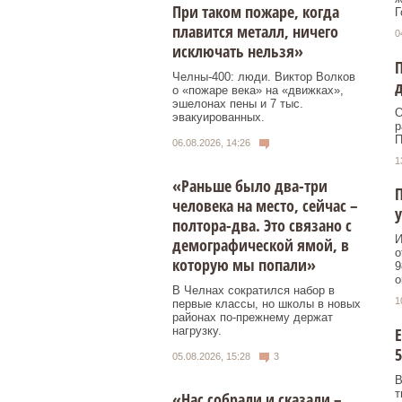
При таком пожаре, когда
Г
плавится металл, ничего
0
исключать нельзя»
П
Челны-400: люди. Виктор Волков
д
о «пожаре века» на «движках»,
эшелонах пены и 7 тыс.
О
эвакуированных.
р
П
06.08.2026, 14:26
1
«Раньше было два-три
человека на место, сейчас –
у
полтора-два. Это связано с
И
демографической ямой, в
о
которую мы попали»
9
о
В Челнах сократился набор в
1
первые классы, но школы в новых
районах по-прежнему держат
нагрузку.
Е
5
05.08.2026, 15:28
3
В
т
«Нас собрали и сказали –