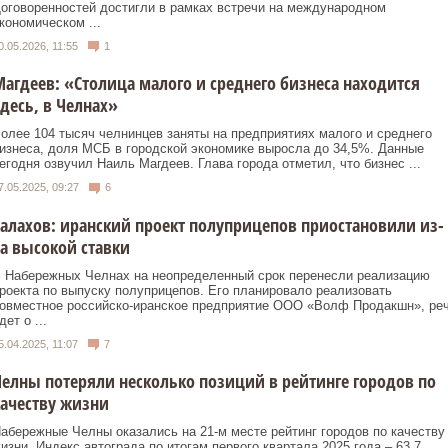
оговоренностей достигли в рамках встречи на международном
кономическом ...
0.05.2026, 11:55
1
агдеев: «Столица малого и среднего бизнеса находится
десь, в Челнах»
олее 104 тысяч челнинцев заняты на предприятиях малого и среднего
изнеса, доля МСБ в городской экономике выросла до 34,5%. Данные
егодня озвучил Наиль Магдеев. Глава города отметил, что бизнес ...
7.05.2025, 09:27
6
алахов: иранский проект полуприцепов приостановили из-
а высокой ставки
 Набережных Челнах на неопределенный срок перенесли реализацию
роекта по выпуску полуприцепов. Его планировало реализовать
овместное российско-иранское предприятие ООО «Волф Продакшн», ре
дет о ...
5.04.2025, 11:07
7
елны потеряли несколько позиций в рейтинге городов по
ачеству жизни
абережные Челны оказались на 21-м месте рейтинг городов по качеству
изни. Индекс автограда по итогам первого квартала 2025 года – 63,7.