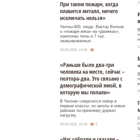
При таком пожаре, когда
2
плавится металл, ничего
И
исключать нельзя»
Челны-400: люди. Виктор Волков
В
о «пожаре века» на «движках»,
т
эшелонах пены и 7 тыс.
н
эвакуированных.
1
06.08.2026, 14:26
М
«Раньше было два-три
человека на место, сейчас –
В
полтора-два. Это связано с
л
в
демографической ямой, в
которую мы попали»
0
В Челнах сократился набор в
Г
первые классы, но школы в новых
районах по-прежнему держат
нагрузку.
Г
с
05.08.2026, 15:28
3
з
1
«Нас собрали и сказали –