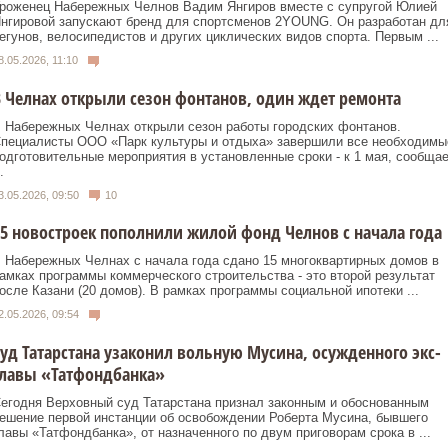
роженец Набережных Челнов Вадим Янгиров вместе с супругой Юлией
нгировой запускают бренд для спортсменов 2YOUNG. Он разработан дл
егунов, велосипедистов и других циклических видов спорта. Первым ...
8.05.2026, 11:10
 Челнах открыли сезон фонтанов, один ждет ремонта
 Набережных Челнах открыли сезон работы городских фонтанов.
пециалисты ООО «Парк культуры и отдыха» завершили все необходимы
одготовительные мероприятия в установленные сроки - к 1 мая, сообщае
.
3.05.2026, 09:50
10
5 новостроек пополнили жилой фонд Челнов с начала года
 Набережных Челнах с начала года сдано 15 многоквартирных домов в
амках программы коммерческого строительства - это второй результат
осле Казани (20 домов). В рамках программы социальной ипотеки ...
2.05.2026, 09:54
уд Татарстана узаконил вольную Мусина, осужденного экс-
главы «Татфондбанка»
егодня Верховный суд Татарстана признал законным и обоснованным
ешение первой инстанции об освобождении Роберта Мусина, бывшего
лавы «Татфондбанка», от назначенного по двум приговорам срока в ...