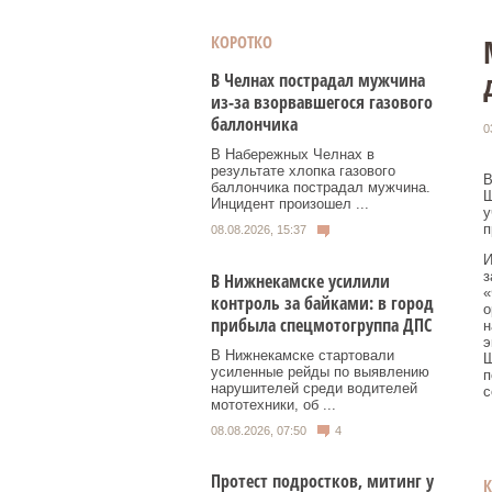
КОРОТКО
В Челнах пострадал мужчина
из-за взорвавшегося газового
баллончика
0
В Набережных Челнах в
результате хлопка газового
В
баллончика пострадал мужчина.
Ш
Инцидент произошел ...
у
п
08.08.2026, 15:37
И
з
В Нижнекамске усилили
«
контроль за байками: в город
о
прибыла спецмотогруппа ДПС
н
э
В Нижнекамске стартовали
Ш
усиленные рейды по выявлению
п
нарушителей среди водителей
с
мототехники, об ...
08.08.2026, 07:50
4
Протест подростков, митинг у