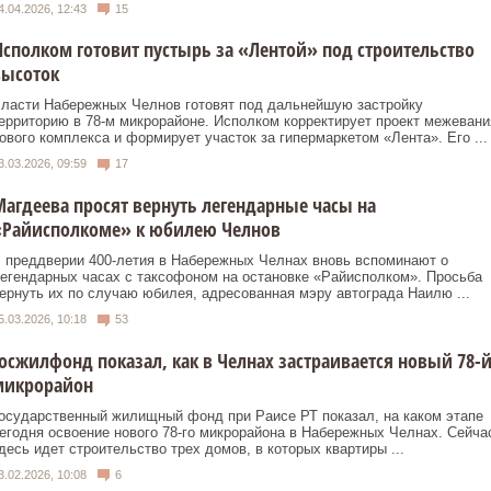
4.04.2026, 12:43
15
сполком готовит пустырь за «Лентой» под строительство
высоток
ласти Набережных Челнов готовят под дальнейшую застройку
ерриторию в 78-м микрорайоне. Исполком корректирует проект межевани
ового комплекса и формирует участок за гипермаркетом «Лента». Его ...
3.03.2026, 09:59
17
агдеева просят вернуть легендарные часы на
«Райисполкоме» к юбилею Челнов
 преддверии 400-летия в Набережных Челнах вновь вспоминают о
егендарных часах с таксофоном на остановке «Райисполком». Просьба
ернуть их по случаю юбилея, адресованная мэру автограда Наилю ...
5.03.2026, 10:18
53
осжилфонд показал, как в Челнах застраивается новый 78-
микрорайон
осударственный жилищный фонд при Раисе РТ показал, на каком этапе
егодня освоение нового 78-го микрорайона в Набережных Челнах. Сейча
десь идет строительство трех домов, в которых квартиры ...
3.02.2026, 10:08
6