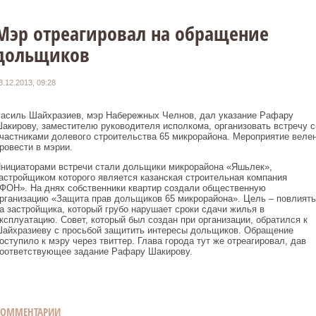
Мэр отреагировал на обращение
дольщиков
3.12.2013, 09:28
асиль Шайхразиев, мэр Набережных Челнов, дал указание Рафару
акирову, заместителю руководителя исполкома, организовать встречу с
частниками долевого строительства 65 микрорайона. Мероприятие веле
ровести в мэрии.
нициаторами встречи стали дольщики микрорайона «Яшьлек»,
астройщиком которого является казанская строительная компания
ФОН». На днях собственники квартир создали общественную
рганизацию «Защита прав дольщиков 65 микрорайона». Цель – повлиять
а застройщика, который грубо нарушает сроки сдачи жилья в
ксплуатацию. Совет, который был создан при организации, обратился к
айхразиеву с просьбой защитить интересы дольщиков. Обращение
оступило к мэру через твиттер. Глава города тут же отреагировал, дав
оответствующее задание Рафару Шакирову.
КОММЕНТАРИИ