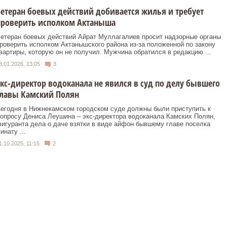
етеран боевых действий добивается жилья и требует
проверить исполком Актаныша
етеран боевых действий Айрат Муллагалиев просит надзорные органы
роверить исполком Актанышского района из-за положенной по закону
вартиры, которую он не получил. Мужчина обратился в редакцию ...
8.01.2026, 13:05
3
кс-директор водоканала не явился в суд по делу бывшего
главы Камский Полян
егодня в Нижнекамском городском суде должны были приступить к
опросу Дениса Леушина – экс-директора водоканала Камских Полян,
игуранта дела о даче взятки в виде айфон бывшему главе поселка
инату ...
1.10.2025, 11:15
2