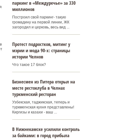
паркинг в «Междуречье» за 330
я
миллионов
Построил свой паркинг- такую
громадину на первой линии, ЖК
загородил и церковь, весь вид ...
Протест подростков, митинг у
е
т
мэрии и мода 90-х: страницы
истории Челнов
Что такое 17 блок?
Бизнесмен из Питера открыл на
месте рестоклуба в Челнах
туркменский ресторан
Узбекская, таджикская, теперь и
туркмегнская кухня представлены!
Киргизы и казахи - ваш ...
В Нижнекамске усилили контроль
за байками: в город прибыла