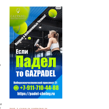
о
м
и