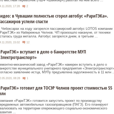
то местный перевозчик (ПШФ «Швейзер») работал на нем всего ...
4.11.2020, 17:28
2
идео: в Чувашии полностью сгорел автобус «РариТЭКа».
ассажиров успели спасти
 Чебоксарах на ходу загорелся пассажирский автобус LOTOS компании
РариТЭК» из Набережных Челнов. ЧП произошло накануне, от техники
сталась груда металла. Автобус загорелся днем, в третьем ...
4.11.2020, 15:02
12
РариТЭК» вступает в дело о банкротстве МУП
Электротранспорт»
емонтно-механический завод «РариТЭК» намерен вступить в дело о
анкротстве муниципального унитарного предприятия «Электротранспорт»
огласно заявлению истца, МУПу предъявлена задолженность в 11 млн ..
2.05.2020, 08:28
1
РариТЭК» готовит для ТОСЭР Челнов проект стоимостью 55
млн
омпания «РариТЭК» готовится запустить проект по производству
ередвижных автомобильных газозаправщиков (ПАГЗ). Его планируют
еализовать на территории опережающего социально-экономического
азвития ...