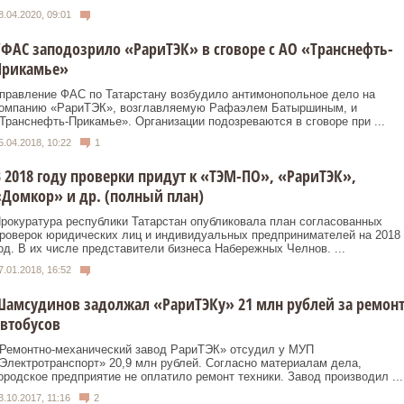
8.04.2020, 09:01
ФАС заподозрило «РариТЭК» в сговоре с АО «Транснефть-
Прикамье»
правление ФАС по Татарстану возбудило антимонопольное дело на
омпанию «РариТЭК», возглавляемую Рафаэлем Батыршиным, и
Транснефть-Прикамье». Организации подозреваются в сговоре при ...
5.04.2018, 10:22
1
 2018 году проверки придут к «ТЭМ-ПО», «РариТЭК»,
Домкор» и др. (полный план)
рокуратура республики Татарстан опубликовала план согласованных
роверок юридических лиц и индивидуальных предпринимателей на 2018
од. В их числе представители бизнеса Набережных Челнов. ...
7.01.2018, 16:52
амсудинов задолжал «РариТЭКу» 21 млн рублей за ремон
втобусов
Ремонтно-механический завод РариТЭК» отсудил у МУП
Электротранспорт» 20,9 млн рублей. Согласно материалам дела,
ородское предприятие не оплатило ремонт техники. Завод производил ...
3.10.2017, 11:16
2