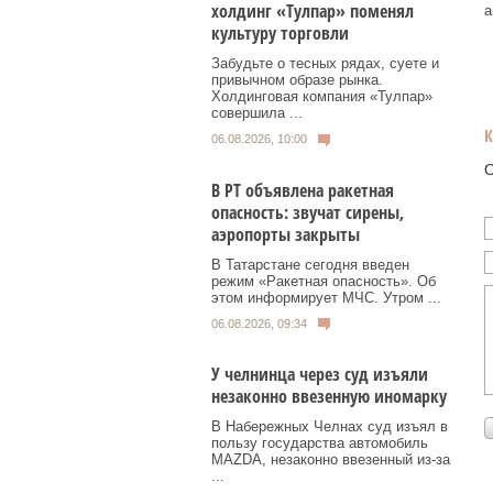
холдинг «Тулпар» поменял
а
культуру торговли
Забудьте о тесных рядах, суете и
привычном образе рынка.
Холдинговая компания «Тулпар»
совершила ...
06.08.2026, 10:00
О
В РТ объявлена ракетная
опасность: звучат сирены,
аэропорты закрыты
В Татарстане сегодня введен
режим «Ракетная опасность». Об
этом информирует МЧС. Утром ...
06.08.2026, 09:34
У челнинца через суд изъяли
незаконно ввезенную иномарку
В Набережных Челнах суд изъял в
пользу государства автомобиль
MAZDA, незаконно ввезенный из‑за
...