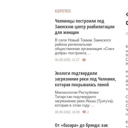
КОРОТКО
Челнинцы построили под
Заинском центр реабилитации
для женщин
2
В селе Новый Токмак Заинского
района региональная
К
общественная организация «Союз
н
добра» построила ...
Н
С
06.08.2026, 11:27
Н
Н
Экологи подтвердили
п
загрязнение реки под Челнами,
д
которая покрывалась пеной
п
т
Минэкологии Республики
Татарстан подтвердило
О
загрязнение реки Иныш (Тунгуча),
п
которая в этом году ...
О
Ч
06.08.2026, 10:48
2
г
К
От «базара» до бренда: как
«