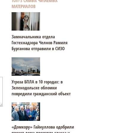
ТОП-3 САМЫХ ЧИТАЕМЫХ
МАТЕРИАЛОВ
Замначальника отдела
Гостехнадзора Челнов Рамиля
Бурганова отправили в СИЗО
Угроза БПЛА в 10 городах: в
Зеленодольске обломки
повредили гражданский объект
«Домкору» Гайнуллова одобрили
проект дома премиум-класса у