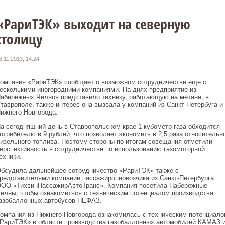
«РариТЭК» выходит на северную
столицу
6.11.2013, 14:24
омпания «РариТЭК» сообщает о возможном сотрудничестве еще с
есколькими иногородними компаниями. На днях предприятие из
абережных Челнов представило технику, работающую на метане, в
таврополе, также интерес она вызвала у компаний из Санкт-Петербуга и
ижнего Новгорода.
а сегодняшний день в Ставропольском крае 1 кубометр газа обходится
отребителю в 9 рублей, что позволяет экономить в 2,5 раза относительн
изельного топлива. Поэтому стороны по итогам совещания отметили
ерспективность в сотрудничестве по использованию газомоторной
ехники.
бсудила дальнейшее сотрудничество «РариТЭК» также с
редставителями компании пассажиропервозчика из Санкт-Петербурга
ОО «ТихвинПассажирАвтоТранс». Компания посетила Набережные
елны, чтобы ознакомиться с техническим потенциалом производства
азобаллонных автобусов НЕФАЗ.
омпания из Нижнего Новгорода ознакомилась с техническим потенциало
РариТЭК» в области производства газобаллонных автомобилей КАМАЗ 