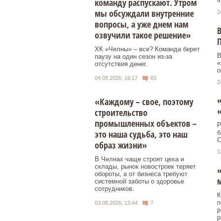
ч
команду распускают. Утром
мы обсуждали внутренние
2
вопросы, а уже днем нам
В
озвучили такое решение»
П
ХК «Челны» – все? Команда берет
В
паузу на один сезон из-за
«
отсутствия денег.
о
04.08.2026, 16:17
65
2
«
«Каждому – свое, поэтому
«
строительство
промышленных объектов –
Р
это наша судьба, это наш
б
С
образ жизни»
1
В Челнах чаще строят цеха и
склады, рынок новостроек теряет
«
обороты, а от бизнеса требуют
системной заботы о здоровье
сотрудников.
К
п
03.08.2026, 13:44
7
р
р