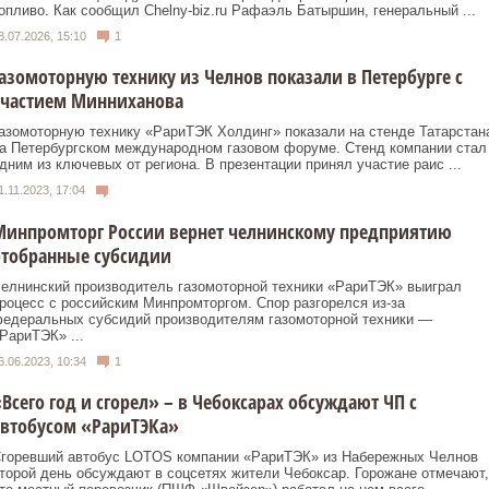
опливо. Как сообщил Сhelny-biz.ru Рафаэль Батыршин, генеральный ...
8.07.2026, 15:10
1
азомоторную технику из Челнов показали в Петербурге с
участием Минниханова
азомоторную технику «РариТЭК Холдинг» показали на стенде Татарстан
а Петербургском международном газовом форуме. Стенд компании стал
дним из ключевых от региона. В презентации принял участие раис ...
1.11.2023, 17:04
Минпромторг России вернет челнинскому предприятию
отобранные субсидии
елнинский производитель газомоторной техники «РариТЭК» выиграл
роцесс с российским Минпромторгом. Спор разгорелся из-за
едеральных субсидий производителям газомоторной техники —
РариТЭК» ...
6.06.2023, 10:34
1
Всего год и сгорел» – в Чебоксарах обсуждают ЧП с
автобусом «РариТЭКа»
горевший автобус LOTOS компании «РариТЭК» из Набережных Челнов
торой день обсуждают в соцсетях жители Чебоксар. Горожане отмечают,