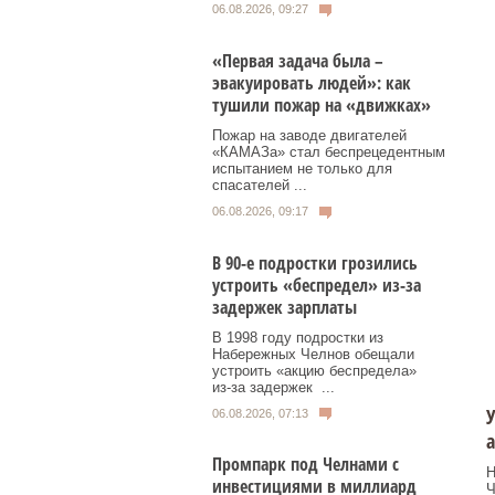
06.08.2026, 09:27
«Первая задача была –
эвакуировать людей»: как
тушили пожар на «движках»
Пожар на заводе двигателей
«КАМАЗа» стал беспрецедентным
испытанием не только для
спасателей ...
06.08.2026, 09:17
В 90-е подростки грозились
устроить «беспредел» из-за
задержек зарплаты
В 1998 году подростки из
Набережных Челнов обещали
устроить «акцию беспредела»
из‑за задержек ...
У
06.08.2026, 07:13
а
Промпарк под Челнами с
Н
инвестициями в миллиард
Ч