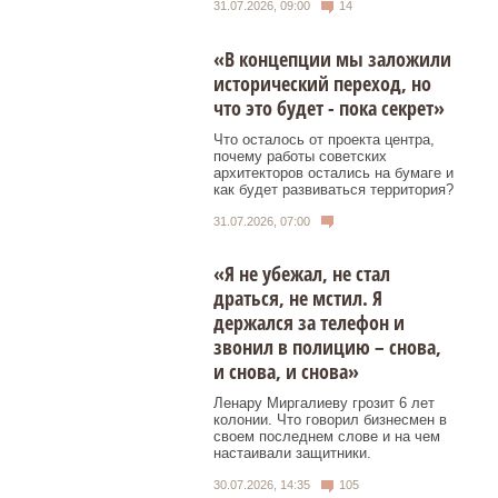
31.07.2026, 09:00
14
«В концепции мы заложили
исторический переход, но
что это будет - пока секрет»
Что осталось от проекта центра,
почему работы советских
архитекторов остались на бумаге и
как будет развиваться территория?
31.07.2026, 07:00
«Я не убежал, не стал
драться, не мстил. Я
держался за телефон и
звонил в полицию – снова,
и снова, и снова»
Ленару Миргалиеву грозит 6 лет
колонии. Что говорил бизнесмен в
своем последнем слове и на чем
настаивали защитники.
30.07.2026, 14:35
105