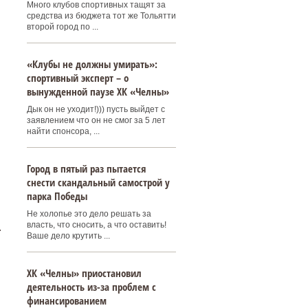
Много клубов спортивных тащят за
средства из бюджета тот же Тольятти
второй город по ...
«Клубы не должны умирать»:
спортивный эксперт – о
вынужденной паузе ХК «Челны»
Дык он не уходит!))) пусть выйдет с
заявлением что он не смог за 5 лет
найти спонсора, ...
Город в пятый раз пытается
снести скандальный самострой у
парка Победы
Не холопье это дело решать за
власть, что сносить, а что оставить!
т
Ваше дело крутить ...
ХК «Челны» приостановил
деятельность из-за проблем с
финансированием