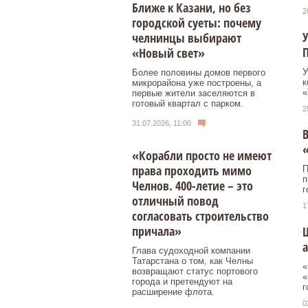
Ближе к Казани, но без
2
городской суеты: почему
У
челнинцы выбирают
«Новый свет»
У
Более половины домов первого
к
микрорайона уже построены, а
«
первые жители заселяются в
готовый квартал с парком.
2
31.07.2026, 11:00
В
«
«Корабли просто не имеют
права проходить мимо
П
п
Челнов. 400-летие – это
г
отличный повод
1
согласовать строительство
причала»
Ш
а
Глава судоходной компании
Татарстана о том, как Челны
«
возвращают статус портового
«
города и претендуют на
г
расширение флота.
0