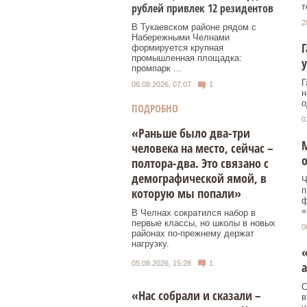
рублей привлек 12 резидентов
т
2
В Тукаевском районе рядом с
Набережными Челнами
Г
формируется крупная
промышленная площадка:
промпарк ...
Г
06.08.2026, 07:07
1
н
о
ПОДРОБНО
0
«Раньше было два-три
человека на место, сейчас –
полтора-два. Это связано с
демографической ямой, в
Ч
п
которую мы попали»
ф
«
В Челнах сократился набор в
первые классы, но школы в новых
0
районах по-прежнему держат
нагрузку.
«
05.08.2026, 15:28
1
С
«Нас собрали и сказали –
в