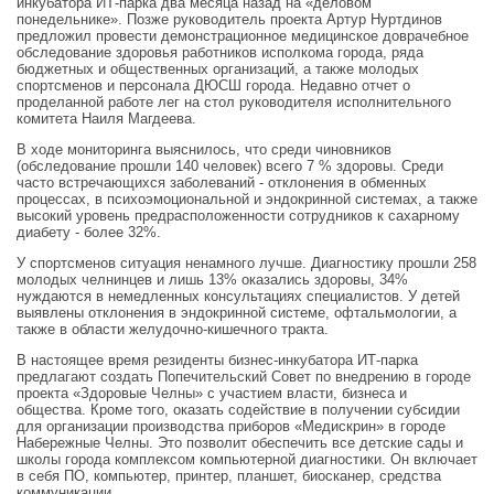
инкубатора ИТ-парка два месяца назад на «деловом
понедельнике». Позже руководитель проекта Артур Нуртдинов
предложил провести демонстрационное медицинское доврачебное
обследование здоровья работников исполкома города, ряда
бюджетных и общественных организаций, а также молодых
спортсменов и персонала ДЮСШ города. Недавно отчет о
проделанной работе лег на стол руководителя исполнительного
комитета Наиля Магдеева.
В ходе мониторинга выяснилось, что среди чиновников
(обследование прошли 140 человек) всего 7 % здоровы. Среди
часто встречающихся заболеваний - отклонения в обменных
процессах, в психоэмоциональной и эндокринной системах, а также
высокий уровень предрасположенности сотрудников к сахарному
диабету - более 32%.
У спортсменов ситуация ненамного лучше. Диагностику прошли 258
молодых челнинцев и лишь 13% оказались здоровы, 34%
нуждаются в немедленных консультациях специалистов. У детей
выявлены отклонения в эндокринной системе, офтальмологии, а
также в области желудочно-кишечного тракта.
В настоящее время резиденты бизнес-инкубатора ИТ-парка
предлагают создать Попечительский Совет по внедрению в городе
проекта «Здоровые Челны» с участием власти, бизнеса и
общества. Кроме того, оказать содействие в получении субсидии
для организации производства приборов «Медискрин» в городе
Набережные Челны. Это позволит обеспечить все детские сады и
школы города комплексом компьютерной диагностики. Он включает
в себя ПО, компьютер, принтер, планшет, биосканер, средства
коммуникации.