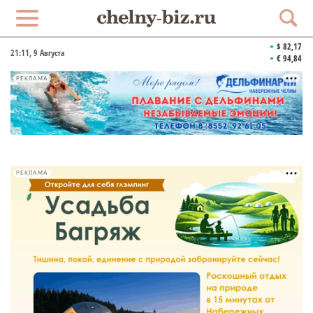
$ 82,17
21:11
, 9 Августа
€ 94,84
РЕКЛАМА
РЕКЛАМА