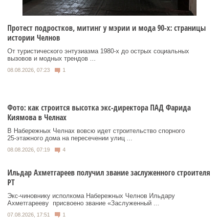
Протест подростков, митинг у мэрии и мода 90-х: страницы
истории Челнов
От туристического энтузиазма 1980‑х до острых социальных
вызовов и модных трендов ...
08.08.2026, 07:23
1
Фото: как строится высотка экс-директора ПАД Фарида
Киямова в Челнах
В Набережных Челнах вовсю идет строительство спорного
25‑этажного дома на пересечении улиц ...
08.08.2026, 07:19
4
Ильдар Ахметгареев получил звание заслуженного строителя
РТ
Экс‑чиновнику исполкома Набережных Челнов Ильдару
Ахметгарееву присвоено звание «Заслуженный ...
07.08.2026, 17:51
1