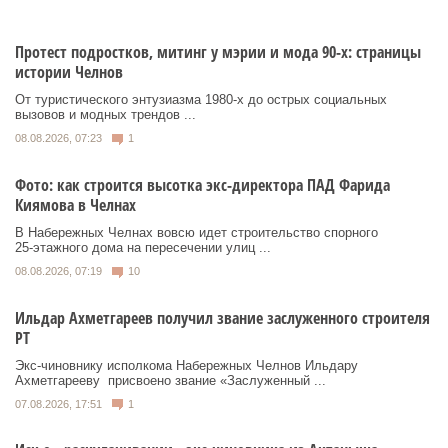
Протест подростков, митинг у мэрии и мода 90-х: страницы
истории Челнов
От туристического энтузиазма 1980‑х до острых социальных
вызовов и модных трендов ...
08.08.2026, 07:23
1
Фото: как строится высотка экс-директора ПАД Фарида
Киямова в Челнах
В Набережных Челнах вовсю идет строительство спорного
25‑этажного дома на пересечении улиц ...
08.08.2026, 07:19
10
Ильдар Ахметгареев получил звание заслуженного строителя
РТ
Экс‑чиновнику исполкома Набережных Челнов Ильдару
Ахметгарееву присвоено звание «Заслуженный ...
07.08.2026, 17:51
1