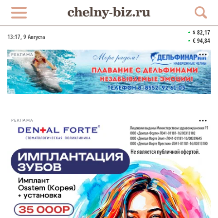
$ 82,17
13:17
, 9 Августа
€ 94,84
РЕКЛАМА
РЕКЛАМА