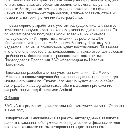
приложения можно будет подать заявку на оформление кредита
или вклада, заказать обратный звонок консультанта, узнать
новости банка, посмотреть карту расположения его офисов,
банкоматов, платежных терминалов, а также оставить отзыв и
позвонить на горячую линию Автоградбанка.
- Новый сервис разработан с учетом растущего числа клиентов,
желающих получать банковское облуживание дистанционно. Так,
по итогам первого полугодия количество наших клиентов,
пользующихся «Интернет-платежами», выросло на 14%.
Усиливается интерес и к мобильному банкингу. Поэтому мы
надеемся, что наше приложение будет востребовано. Тем более
что оно очень простое в использовании, а также отвечает высоким
требованиям безопасности, - рассказывает заместитель
Председателя Правления ЗАО «Автоградбанк» Наталия
Половинко.
Приложение разработано при участии компании «IDa Mobile»
(Москва), специализирующейся на инновационных решениях для
мобильного банкинга. Скачать его можно будет либо на сайте
Автоградбанка avtogradbank.ru, либо в магазине приложений,
разработанных под iPhone или Android
О банке
ЗАО «Автоградбанк» - универсальный коммерческий банк. Основан
в 1991 году.
Приоритетными направлениями работы Автоградбанка являются
расчетно-кассовое обслуживание юридических и физических лиц
(включая комплекс автоматизированного дистанционного