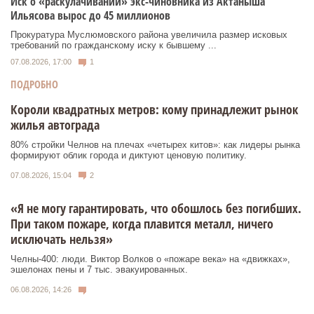
Иск о «раскулачивании» экс-чиновника из Актаныша
Ильясова вырос до 45 миллионов
Прокуратура Муслюмовского района увеличила размер исковых
требований по гражданскому иску к бывшему ...
07.08.2026, 17:00
1
ПОДРОБНО
Короли квадратных метров: кому принадлежит рынок
жилья автограда
80% стройки Челнов на плечах «четырех китов»: как лидеры рынка
формируют облик города и диктуют ценовую политику.
07.08.2026, 15:04
2
«Я не могу гарантировать, что обошлось без погибших.
При таком пожаре, когда плавится металл, ничего
исключать нельзя»
Челны-400: люди. Виктор Волков о «пожаре века» на «движках»,
эшелонах пены и 7 тыс. эвакуированных.
06.08.2026, 14:26