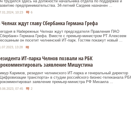
н трудился здесь на должности начальника отдела по поддержке и
азвитию предпринимательства. 34-летний Сагдеев назначен ...
7.01.2024, 10:23
6
 Челнах ждут главу Сбербанка Германа Грефа
егодня в Набережных Челнах ждут председателя Правления ПАО
Сбербанк» Германа Грефа. Вместе с премьер-министром РТ Алексеем
есошиным он посетит челнинский ИТ-парк. Гостям покажут новый ...
1.07.2023, 13:28
езидента ИТ-парка Челнов позвали на РБК
прокомментировать заявление Мишустина
имур Каримов, резидент челнинского ИТ-парка и генеральный директор
Цифровизации транспорта» в студии российского бизнес-телеканала РБ
рокомментировал заявление премьер-министра РФ Михаила ...
3.06.2023, 07:45
2