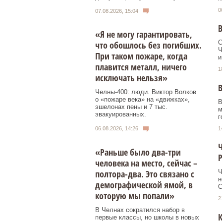
0
07.08.2026, 15:04
В
«Я не могу гарантировать,
С
что обошлось без погибших.
Ч
При таком пожаре, когда
и
плавится металл, ничего
1
исключать нельзя»
В
Челны-400: люди. Виктор Волков
о «пожаре века» на «движках»,
В
эшелонах пены и 7 тыс.
м
эвакуированных.
г
1
06.08.2026, 14:26
Ч
«Раньше было два-три
Р
человека на место, сейчас –
полтора-два. Это связано с
Ч
н
демографической ямой, в
С
которую мы попали»
2
В Челнах сократился набор в
К
первые классы, но школы в новых