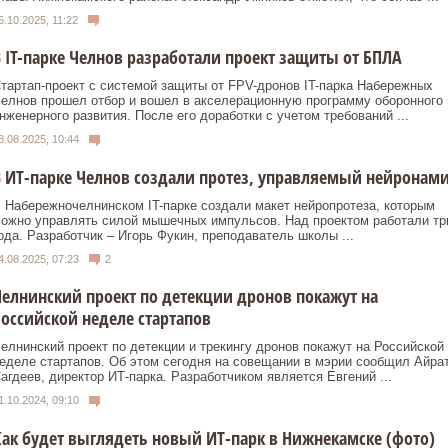
6.10.2025, 11:22
 IT-парке Челнов разработали проект защиты от БПЛА
тартап-проект с системой защиты от FPV-дронов IT-парка Набережных
елнов прошел отбор и вошел в акселерационную программу оборонного 
нженерного развития. После его доработки с учетом требований ...
8.08.2025, 10:44
 ИТ-парке Челнов создали протез, управляемый нейронам
 Набережночелнинском IT-парке создали макет нейропротеза, которым
ожно управлять силой мышечных импульсов. Над проектом работали тр
ода. Разработчик – Игорь Фукин, преподаватель школы ...
4.08.2025, 07:23
2
елнинский проект по детекции дронов покажут на
оссийской неделе стартапов
елнинский проект по детекции и трекингу дронов покажут на Российской
еделе стартапов. Об этом сегодня на совещании в мэрии сообщил Айра
агдеев, директор ИТ-парка. Разработчиком является Евгений ...
1.10.2024, 09:10
ак будет выглядеть новый ИТ-парк в Нижнекамске (фото)