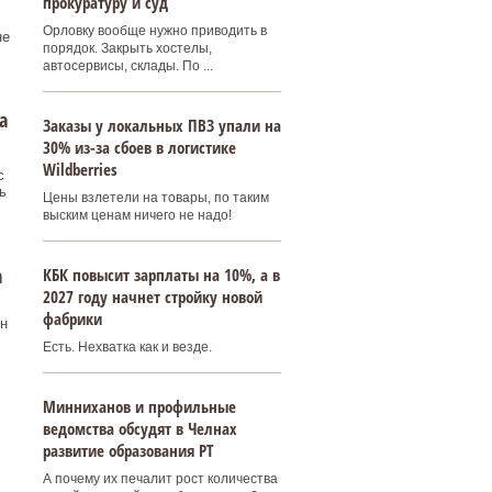
прокуратуру и суд
Орловку вообще нужно приводить в
не
порядок. Закрыть хостелы,
автосервисы, склады. По ...
а
Заказы у локальных ПВЗ упали на
30% из-за сбоев в логистике
Wildberries
с
ь
Цены взлетели на товары, по таким
выским ценам ничего не надо!
а
КБК повысит зарплаты на 10%, а в
2027 году начнет стройку новой
фабрики
н
Есть. Нехватка как и везде.
Минниханов и профильные
ведомства обсудят в Челнах
развитие образования РТ
А почему их печалит рост количества