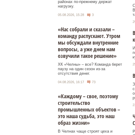
районах по-прежнему держат
С
нагрузку.
В
т
05.08.2026, 15:28
3
2
«Нас собрали и сказали –
В
команду распускают. Утром
мы обсуждали внутренние
вопросы, а уже днем нам
И
п
озвучили такое решение»
к
ХК «Челны» – все? Команда берет
2
паузу на один сезон из-за
отсутствия денег.
В
04.08.2026, 16:17
73
З
с
о
«Каждому – свое, поэтому
р
строительство
2
промышленных объектов –
это наша судьба, это наш
Ч
образ жизни»
С
В Челнах чаще строят цеха и
Р