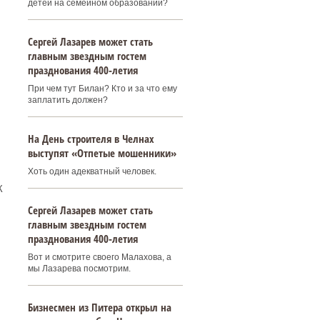
детей на семейном образовании?
Сергей Лазарев может стать
главным звездным гостем
празднования 400‑летия
При чем тут Билан? Кто и за что ему
заплатить должен?
На День строителя в Челнах
выступят «Отпетые мошенники»
Хоть один адекватный человек.
К
Сергей Лазарев может стать
главным звездным гостем
празднования 400‑летия
Вот и смотрите своего Малахова, а
мы Лазарева посмотрим.
Бизнесмен из Питера открыл на