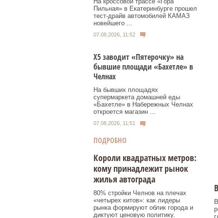
На кроссовой трассе «Гора
Пильная» в Екатеринбурге прошел
тест-драйв автомобилей КАМАЗ
новейшего ...
07.08.2026, 11:52
Х5 заводит «Пятерочку» на
бывшие площади «Бахетле» в
Челнах
На бывших площадях
супермаркета домашней еды
«Бахетле» в Набережных Челнах
откроется магазин ...
07.08.2026, 11:51
ПОДРОБНО
Короли квадратных метров:
кому принадлежит рынок
жилья автограда
В
80% стройки Челнов на плечах
«четырех китов»: как лидеры
В
рынка формируют облик города и
р
диктуют ценовую политику.
г