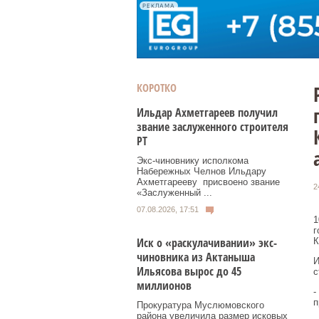
РЕКЛАМА
КОРОТКО
Ильдар Ахметгареев получил
звание заслуженного строителя
РТ
Экс‑чиновнику исполкома
Набережных Челнов Ильдару
Ахметгарееву присвоено звание
2
«Заслуженный ...
07.08.2026, 17:51
1
г
Иск о «раскулачивании» экс-
К
чиновника из Актаныша
И
Ильясова вырос до 45
с
миллионов
-
п
Прокуратура Муслюмовского
района увеличила размер исковых