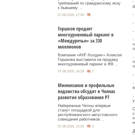
-
требований по гражданскому иску
д
к бывшему ...
-
07.08.2026, 17:00
-
Горшков продает
-
многоуровневый паркинг в
-
«Междуречье» за 330
ч
миллионов
п
Компания «АНГ-Холдинг» Алексея
-
Горшкова выставила на продажу
п
многоуровневый паркинг в ЖК ...
п
07.08.2026, 16:29
2
-
-
Минниханов и профильные
в
ведомства обсудят в Челнах
-
развитие образования РТ
у
Набережные Челны впервые
О
станут площадкой для
с
республиканского августовского
п
совещания работников ...
и
07.08.2026, 15:02
5
Д