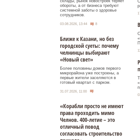
склады, рынок новостроек теряет
О
обороты, а от бизнеса требуют
р
системной заботы о здоровье
1
сотрудников.
В
03.08.2026, 13:44
8
С
Ближе к Казани, но без
«
П
городской суеты: почему
1
челнинцы выбирают
«Новый свет»
Р
Более половины домов первого
микрорайона уже построены, а
первые жители заселяются в
Т
готовый квартал с парком.
«
п
31.07.2026, 11:00
0
«Корабли просто не имеют
права проходить мимо
Челнов. 400-летие – это
отличный повод
согласовать строительство