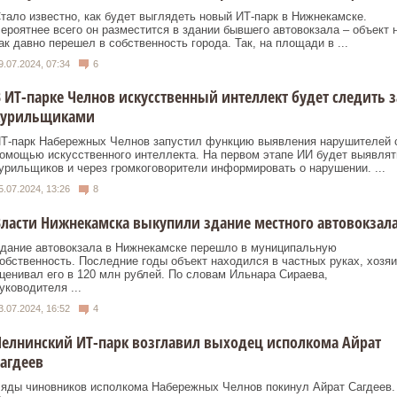
тало известно, как будет выглядеть новый ИТ-парк в Нижнекамске.
ероятнее всего он разместится в здании бывшего автовокзала – объект 
ак давно перешел в собственность города. Так, на площади в ...
9.07.2024, 07:34
6
 ИТ-парке Челнов искусственный интеллект будет следить з
курильщиками
Т-парк Набережных Челнов запустил функцию выявления нарушителей 
омощью искусственного интеллекта. На первом этапе ИИ будет выявлят
урильщиков и через громкоговорители информировать о нарушении. ...
5.07.2024, 13:26
8
ласти Нижнекамска выкупили здание местного автовокзал
дание автовокзала в Нижнекамске перешло в муниципальную
обственность. Последние годы объект находился в частных руках, хозяи
ценивал его в 120 млн рублей. По словам Ильнара Сираева,
уководителя ...
3.07.2024, 16:52
4
елнинский ИТ-парк возглавил выходец исполкома Айрат
агдеев
яды чиновников исполкома Набережных Челнов покинул Айрат Сагдеев.