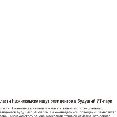
ласти Нижнекамска ищут резидентов в будущий ИТ-парк
ласти Нижнекамска начали принимать заявки от потенциальных
езидентов будущего ИТ-парка. На еженедельном совещании заместител
лавы Нижнекамского района Александр Умников отметил, что сейчас ...