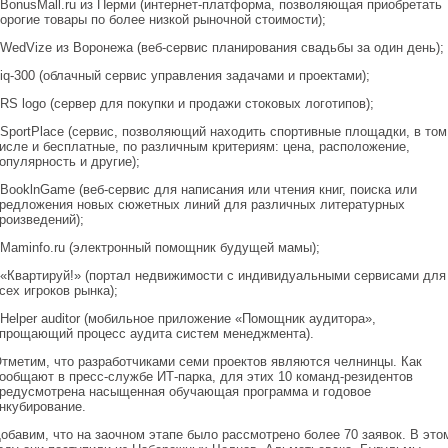
 BonusMall.ru из Перми (интернет-платформа, позволяющая приобретать
орогие товары по более низкой рыночной стоимости);
 WedVize из Воронежа (веб-сервис планирования свадьбы за один день);
 iq-300 (облачный сервис управления задачами и проектами);
 RS logo (сервер для покупки и продажи стоковых логотипов);
 SportPlace (сервис, позволяющий находить спортивные площадки, в том
исле и бесплатные, по различным критериям: цена, расположение,
опулярность и другие);
 BooklnGame (веб-сервис для написания или чтения книг, поиска или
редложения новых сюжетных линий для различных литературных
роизведений);
 Maminfo.ru (электронный помощник будущей мамы);
 «Квартируй!» (портал недвижимости с индивидуальными сервисами для
сех игроков рынка);
 Helper auditor (мобильное приложение «Помощник аудитора»,
прощающий процесс аудита систем менеджмента).
тметим, что разработчиками семи проектов являются челнинцы. Как
ообщают в пресс-службе ИТ-парка, для этих 10 команд-резидентов
редусмотрена насыщенная обучающая программа и годовое
нкубирование.
обавим, что на заочном этапе было рассмотрено более 70 заявок. В это