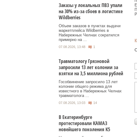
г
Заказы у локальных ПВЗ упали
Е
П
на 30% из-за сбоев в логистике
Р
Wildberries
Объем заказов в пунктах выдачи
маркетплейса Wildberries в
Набережных Челнах сократился
примерно на ...
07.08.2026, 13:48
1
О
Травматологу Грязновой
запросили 13 лет колонии за
взятки на 3,5 миллиона рублей
Гособвинение запросило 13 лет
колонии общего режима для
известного в Набережных Челнах
травматолога ...
07.08.2026, 13:03
14
В Екатеринбурге
протестировали КАМАЗ
новейшего поколения К5