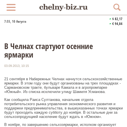
$ 82,17
7:55
, 10 Августа
€ 94,84
В Челнах стартуют осенние
ярмарки
03.09.2013, 10:15
21 сентября в Набережных Челнах начнутся сельскохозяйственные
ярмарки. В этом году они будут организованы на трех площадках -
Сармановском тракте, бульваре Камала и в агропромпарке
«Южный». Из списка исключили улицу Шамиля Усманова.
Как сообщила Раиса Султанова, начальник отдела
потребительского рынка управления экономического развития и
поддержки предпринимательства, в вышеуказанных точках ярмарки
будут проходить каждую субботу до ноября. В остальные дни за
сельхозпродукцией население будут ждать в «Южном».
В ноябре, по завершению сельхозярмарки, исполком организует