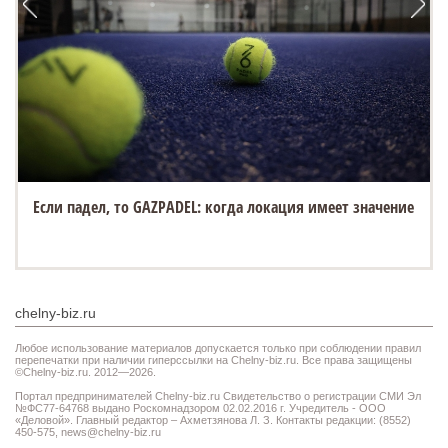
Если падел, то GAZPADEL: когда локация имеет значение
chelny-biz.ru
Любое использование материалов допускается только при соблюдении правил
перепечатки при наличии гиперссылки на Chelny-biz.ru. Все права защищены
©Chelny-biz.ru. 2012—2026.
Портал предпринимателей Chelny-biz.ru Свидетельство о регистрации СМИ Эл
№ФС77-64768 выдано Роскомнадзором 02.02.2016 г. Учредитель - ООО
«Деловой». Главный редактор – Ахметзянова Л. З. Контакты редакции: (8552)
450-575,
news@chelny-biz.ru