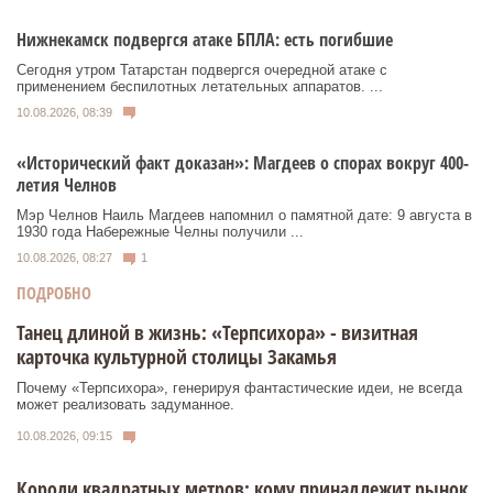
Нижнекамск подвергся атаке БПЛА: есть погибшие
Сегодня утром Татарстан подвергся очередной атаке с
применением беспилотных летательных аппаратов. ...
10.08.2026, 08:39
«Исторический факт доказан»: Магдеев о спорах вокруг 400-
летия Челнов
Мэр Челнов Наиль Магдеев напомнил о памятной дате: 9 августа в
1930 года Набережные Челны получили ...
10.08.2026, 08:27
1
ПОДРОБНО
Танец длиной в жизнь: «Терпсихора» - визитная
карточка культурной столицы Закамья
Почему «Терпсихора», генерируя фантастические идеи, не всегда
может реализовать задуманное.
10.08.2026, 09:15
Короли квадратных метров: кому принадлежит рынок