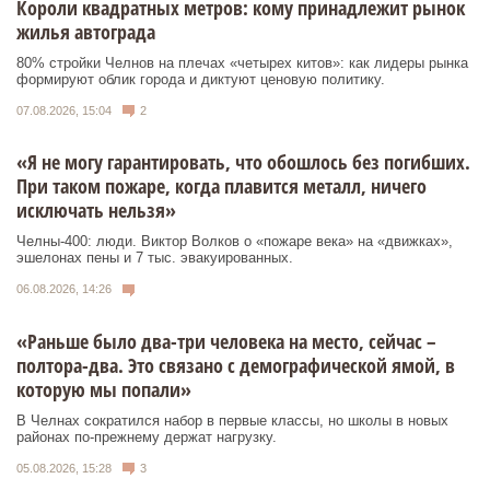
Короли квадратных метров: кому принадлежит рынок
жилья автограда
80% стройки Челнов на плечах «четырех китов»: как лидеры рынка
формируют облик города и диктуют ценовую политику.
07.08.2026, 15:04
2
«Я не могу гарантировать, что обошлось без погибших.
При таком пожаре, когда плавится металл, ничего
исключать нельзя»
Челны-400: люди. Виктор Волков о «пожаре века» на «движках»,
эшелонах пены и 7 тыс. эвакуированных.
06.08.2026, 14:26
«Раньше было два-три человека на место, сейчас –
полтора-два. Это связано с демографической ямой, в
которую мы попали»
В Челнах сократился набор в первые классы, но школы в новых
районах по-прежнему держат нагрузку.
05.08.2026, 15:28
3