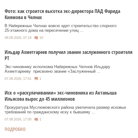
Фото: как строится высотка экс-директора ПАД Фарида
Киямова в Челнах
В Набережных Челнах вовсю идет строительство спорного
25‑этажного дома на пересечении улиц ...
08.08.2026, 07:19
10
Ильдар Ахметгареев получил звание заслуженного строителя
РТ
Экс‑чиновнику исполкома Набережных Челнов Ильдару
Ахметгарееву присвоено звание «Заслуженный ...
07.08.2026, 17:51
1
Иск о «раскулачивании» экс-чиновника из Актаныша
Ильясова вырос до 45 миллионов
Прокуратура Муслюмовского района увеличила размер исковых
требований по гражданскому иску к бывшему ...
07.08.2026, 17:00
1
ПОДРОБНО