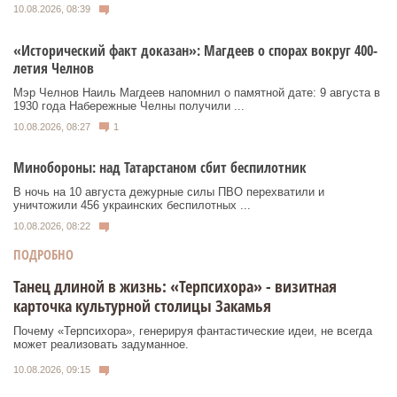
10.08.2026, 08:39
«Исторический факт доказан»: Магдеев о спорах вокруг 400-
летия Челнов
Мэр Челнов Наиль Магдеев напомнил о памятной дате: 9 августа в
1930 года Набережные Челны получили ...
10.08.2026, 08:27
1
Минобороны: над Татарстаном сбит беспилотник
В ночь на 10 августа дежурные силы ПВО перехватили и
уничтожили 456 украинских беспилотных ...
10.08.2026, 08:22
ПОДРОБНО
Танец длиной в жизнь: «Терпсихора» - визитная
карточка культурной столицы Закамья
Почему «Терпсихора», генерируя фантастические идеи, не всегда
может реализовать задуманное.
10.08.2026, 09:15