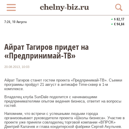
$ 82,17
7:26
, 10 Августа
€ 94,84
Айрат Тагиров придет на
«Предпринимай-ТВ»
20.08.2013, 10:03
Айрат Тагиров станет гостем проекта «Предпринимай-ТВ». Съемки
программы пройдут 21 август в антикафе Time-сквер в 1-м
комплексе.
Владелец клуба
Sun
Dale
поделится с начинающими
предпринимателями опытом ведения бизнеса, ответит на вопросы
гостей.
Напомним, что встречи с успешными людьми города
организовывают руководители проекта «Школы бизнеса». Участие в
проекте уже приняли совладелец торговой компании «ВПРОК»
Дмитрий Калачев и глава кондитерской фабрики Сергей Акульчев.