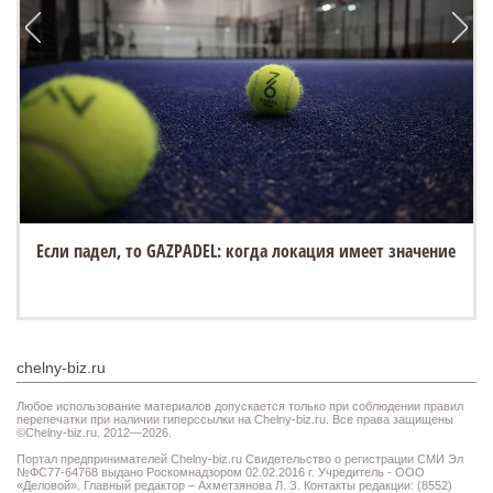
Если падел, то GAZPADEL: когда локация имеет значение
chelny-biz.ru
Любое использование материалов допускается только при соблюдении правил
перепечатки при наличии гиперссылки на Chelny-biz.ru. Все права защищены
©Chelny-biz.ru. 2012—2026.
Портал предпринимателей Chelny-biz.ru Свидетельство о регистрации СМИ Эл
№ФС77-64768 выдано Роскомнадзором 02.02.2016 г. Учредитель - ООО
«Деловой». Главный редактор – Ахметзянова Л. З. Контакты редакции: (8552)