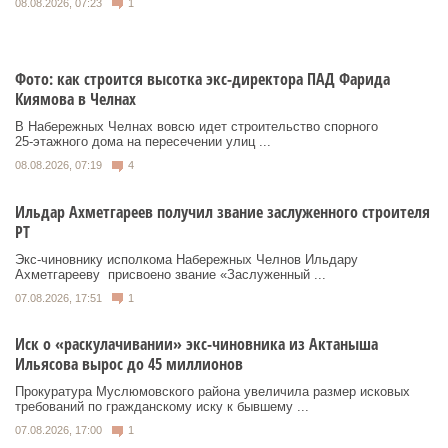
08.08.2026, 07:23
1
Фото: как строится высотка экс-директора ПАД Фарида
Киямова в Челнах
В Набережных Челнах вовсю идет строительство спорного
25‑этажного дома на пересечении улиц ...
08.08.2026, 07:19
4
Ильдар Ахметгареев получил звание заслуженного строителя
РТ
Экс‑чиновнику исполкома Набережных Челнов Ильдару
Ахметгарееву присвоено звание «Заслуженный ...
07.08.2026, 17:51
1
Иск о «раскулачивании» экс-чиновника из Актаныша
Ильясова вырос до 45 миллионов
Прокуратура Муслюмовского района увеличила размер исковых
требований по гражданскому иску к бывшему ...
07.08.2026, 17:00
1