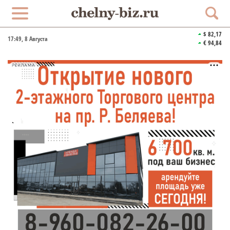
$ 82,17
17:49
, 8 Августа
€ 94,84
РЕКЛАМА