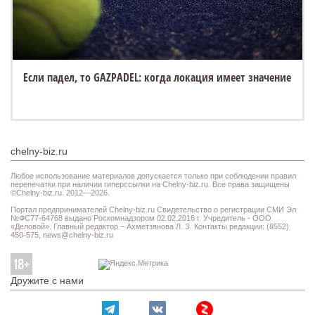
Если падел, то GAZPADEL: когда локация имеет значение
chelny-biz.ru
Любое использование материалов допускается только при соблюдении правил
перепечатки при наличии гиперссылки на Chelny-biz.ru. Все права защищены
©Chelny-biz.ru. 2012—2026.
Портал предпринимателей Chelny-biz.ru Свидетельство о регистрации СМИ Эл
№ФС77-64768 выдано Роскомнадзором 02.02.2016 г. Учредитель - ООО
«Деловой». Главный редактор – Ахметзянова Л. З. Контакты редакции: (8552)
450-575,
news@chelny-biz.ru
Дружите с нами