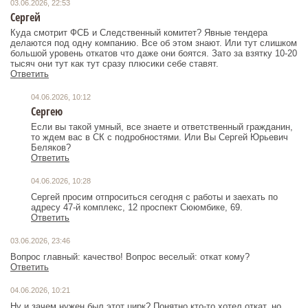
03.06.2026, 22:53
Сергей
Куда смотрит ФСБ и Следственный комитет? Явные тендера
делаются под одну компанию. Все об этом знают. Или тут слишком
большой уровень откатов что даже они боятся. Зато за взятку 10-20
тысяч они тут как тут сразу плюсики себе ставят.
Ответить
04.06.2026, 10:12
Сергею
Если вы такой умный, все знаете и ответственный гражданин,
то ждем вас в СК с подробностями. Или Вы Сергей Юрьевич
Беляков?
Ответить
04.06.2026, 10:28
Сергей просим отпроситься сегодня с работы и заехать по
адресу 47-й комплекс, 12​ проспект Сююмбике, 69.
Ответить
03.06.2026, 23:46
Вопрос главный: качество! Вопрос веселый: откат кому?
Ответить
04.06.2026, 10:21
Ну и зачем нужен был этот цирк? Понятно кто-то хотел откат, но