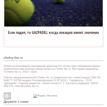
Если падел, то GAZPADEL: когда локация имеет значение
chelny-biz.ru
Любое использование материалов допускается только при соблюдении правил
перепечатки при наличии гиперссылки на Chelny-biz.ru. Все права защищены
©Chelny-biz.ru. 2012—2026.
Портал предпринимателей Chelny-biz.ru Свидетельство о регистрации СМИ Эл
№ФС77-64768 выдано Роскомнадзором 02.02.2016 г. Учредитель - ООО
«Деловой». Главный редактор – Ахметзянова Л. З. Контакты редакции: (8552)
450-575,
news@chelny-biz.ru
Дружите с нами