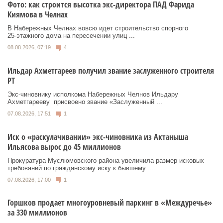
Фото: как строится высотка экс-директора ПАД Фарида
Киямова в Челнах
В Набережных Челнах вовсю идет строительство спорного
25‑этажного дома на пересечении улиц ...
08.08.2026, 07:19
4
Ильдар Ахметгареев получил звание заслуженного строителя
РТ
Экс‑чиновнику исполкома Набережных Челнов Ильдару
Ахметгарееву присвоено звание «Заслуженный ...
07.08.2026, 17:51
1
Иск о «раскулачивании» экс-чиновника из Актаныша
Ильясова вырос до 45 миллионов
Прокуратура Муслюмовского района увеличила размер исковых
требований по гражданскому иску к бывшему ...
07.08.2026, 17:00
1
Горшков продает многоуровневый паркинг в «Междуречье»
за 330 миллионов