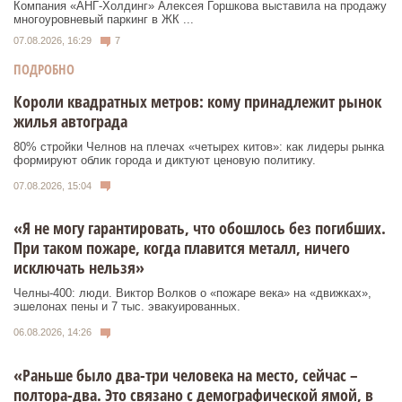
Компания «АНГ-Холдинг» Алексея Горшкова выставила на продажу
многоуровневый паркинг в ЖК ...
07.08.2026, 16:29
7
ПОДРОБНО
Короли квадратных метров: кому принадлежит рынок
жилья автограда
80% стройки Челнов на плечах «четырех китов»: как лидеры рынка
формируют облик города и диктуют ценовую политику.
07.08.2026, 15:04
«Я не могу гарантировать, что обошлось без погибших.
При таком пожаре, когда плавится металл, ничего
исключать нельзя»
Челны-400: люди. Виктор Волков о «пожаре века» на «движках»,
эшелонах пены и 7 тыс. эвакуированных.
06.08.2026, 14:26
«Раньше было два-три человека на место, сейчас –
полтора-два. Это связано с демографической ямой, в