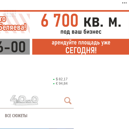
$ 82,17
€ 94,84
ВСЕ СЮЖЕТЫ