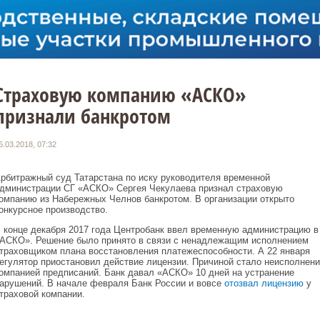
Страховую компанию «АСКО»
признали банкротом
6.03.2018, 07:32
рбитражный суд Татарстана по иску руководителя временной
дминистрации СГ «АСКО» Сергея Чекулаева признал страховую
омпанию из Набережных Челнов банкротом. В организации открыто
онкурсное производство.
 конце декабря 2017 года Центробанк ввел временную администрацию в
АСКО». Решение было принято в связи с ненадлежащим исполнением
траховщиком плана восстановления платежеспособности. А 22 января
егулятор приостановил действие лицензии. Причиной стало неисполнени
омпанией предписаний. Банк давал «АСКО» 10 дней на устранение
арушений. В начале февраля Банк России и вовсе
отозвал лицензию
у
траховой компании.