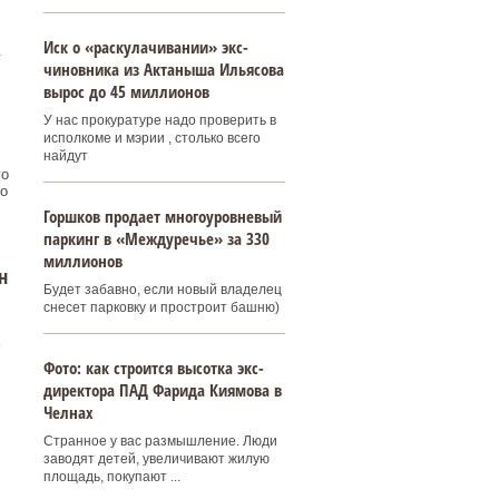
Иск о «раскулачивании» экс-
.
чиновника из Актаныша Ильясова
вырос до 45 миллионов
У нас прокуратуре надо проверить в
исполкоме и мэрии , столько всего
найдут
го
о
Горшков продает многоуровневый
паркинг в «Междуречье» за 330
миллионов
н
Будет забавно, если новый владелец
снесет парковку и простроит башню)
Фото: как строится высотка экс-
директора ПАД Фарида Киямова в
Челнах
Странное у вас размышление. Люди
заводят детей, увеличивают жилую
площадь, покупают ...