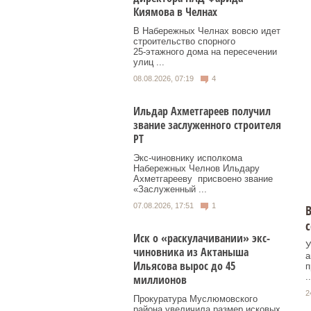
Киямова в Челнах
В Набережных Челнах вовсю идет
строительство спорного
25‑этажного дома на пересечении
улиц ...
08.08.2026, 07:19
4
Ильдар Ахметгареев получил
звание заслуженного строителя
РТ
Экс‑чиновнику исполкома
Набережных Челнов Ильдару
Ахметгарееву присвоено звание
«Заслуженный ...
07.08.2026, 17:51
1
В
Иск о «раскулачивании» экс-
У
чиновника из Актаныша
а
Ильясова вырос до 45
п
..
миллионов
2
Прокуратура Муслюмовского
района увеличила размер исковых