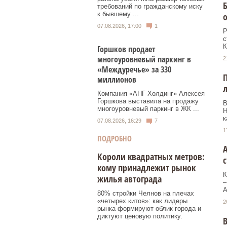
требований по гражданскому иску
к бывшему ...
о
07.08.2026, 17:00
1
Р
с
К
Горшков продает
многоуровневый паркинг в
2
«Междуречье» за 330
миллионов
л
Компания «АНГ-Холдинг» Алексея
Горшкова выставила на продажу
В
многоуровневый паркинг в ЖК ...
Н
к
07.08.2026, 16:29
7
1
ПОДРОБНО
А
Короли квадратных метров:
кому принадлежит рынок
К
жилья автограда
–
А
80% стройки Челнов на плечах
«четырех китов»: как лидеры
2
рынка формируют облик города и
диктуют ценовую политику.
В