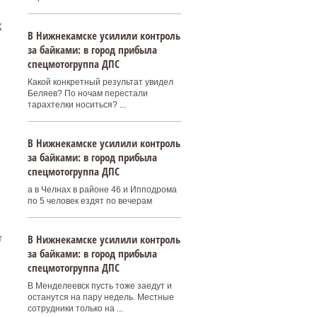
К
В Нижнекамске усилили контроль
.
за байками: в город прибыла
спецмотогруппа ДПС
Какой конкретный результат увидел
Беляев? По ночам перестали
тарахтелки носиться? ...
В Нижнекамске усилили контроль
за байками: в город прибыла
спецмотогруппа ДПС
а в Челнах в районе 46 и Ипподрома
по 5 человек ездят по вечерам
В Нижнекамске усилили контроль
т
за байками: в город прибыла
спецмотогруппа ДПС
В Менделеевск пусть тоже заедут и
останутся на пару недель. Местные
сотрудники только на ...