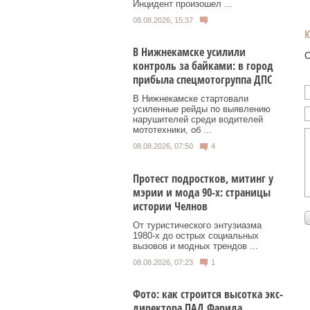
Инцидент произошел ...
08.08.2026, 15:37
В Нижнекамске усилили
О
контроль за байками: в город
прибыла спецмотогруппа ДПС
В Нижнекамске стартовали
усиленные рейды по выявлению
нарушителей среди водителей
мототехники, об ...
08.08.2026, 07:50
4
Протест подростков, митинг у
мэрии и мода 90-х: страницы
истории Челнов
От туристического энтузиазма
1980‑х до острых социальных
вызовов и модных трендов ...
08.08.2026, 07:23
1
Фото: как строится высотка экс-
директора ПАД Фарида