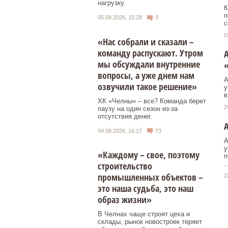
нагрузку.
К
п
05.08.2026, 15:28
3
с
0
«Нас собрали и сказали –
команду распускают. Утром
А
мы обсуждали внутренние
вопросы, а уже днем нам
А
озвучили такое решение»
у
в
ХК «Челны» – все? Команда берет
2
паузу на один сезон из-за
отсутствия денег.
А
04.08.2026, 16:17
73
А
у
«Каждому – свое, поэтому
п
..
строительство
промышленных объектов –
2
это наша судьба, это наш
образ жизни»
В Челнах чаще строят цеха и
склады, рынок новостроек теряет