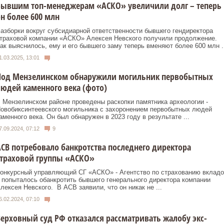
Бывшим топ-менеджерам «АСКО» увеличили долг – теперь
н более 600 млн
азборки вокруг субсидиарной ответственности бывшего гендиректора
траховой компании «АСКО» Алексея Невского получили продолжение.
ак выяснилось, ему и его бывшего заму теперь вменяют более 600 млн ..
1.03.2025, 13:01
Под Мензелинском обнаружили могильник первобытных
юдей каменного века (фото)
 Мензелинском районе проведены раскопки памятника археологии -
овобиксинтеевского могильника c захоронением первобытных людей
аменного века. Он был обнаружен в 2023 году в результате ...
7.09.2024, 07:12
9
СВ потребовало банкротства последнего директора
страховой группы «АСКО»
онкурсный управляющий СГ «АСКО» - Агентство по страхованию вкладо
 попыталось обанкротить бывшего генерального директора компании
лексея Невского. В АСВ заявили, что он никак не ...
6.02.2024, 07:10
ерховный суд РФ отказался рассматривать жалобу экс-