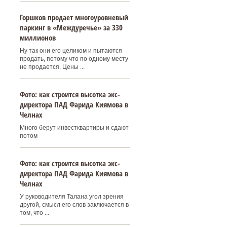
Горшков продает многоуровневый
паркинг в «Междуречье» за 330
миллионов
Ну так они его целиком и пытаются
продать, потому что по одному месту
не продается. Цены ...
Фото: как строится высотка экс-
директора ПАД Фарида Киямова в
Челнах
Много берут инвестквартиры и сдают
потом
Фото: как строится высотка экс-
директора ПАД Фарида Киямова в
Челнах
У руководителя Талана угол зрения
другой, смысл его слов заключается в
том, что ...