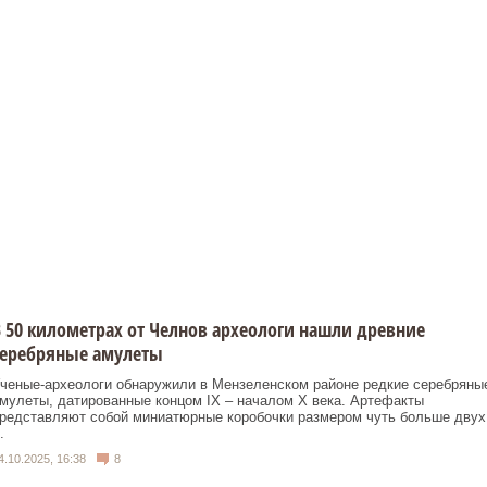
 50 километрах от Челнов археологи нашли древние
серебряные амулеты
ченые-археологи обнаружили в Мензеленском районе редкие серебряны
мулеты, датированные концом IX – началом X века. Артефакты
редставляют собой миниатюрные коробочки размером чуть больше двух
.
4.10.2025, 16:38
8