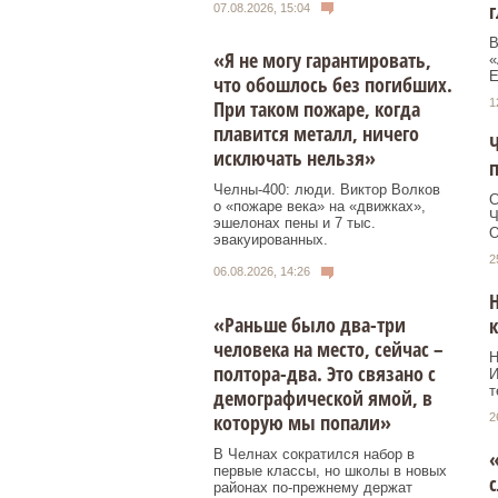
г
07.08.2026, 15:04
В
«Я не могу гарантировать,
«
Е
что обошлось без погибших.
1
При таком пожаре, когда
плавится металл, ничего
Ч
исключать нельзя»
Челны-400: люди. Виктор Волков
С
о «пожаре века» на «движках»,
Ч
эшелонах пены и 7 тыс.
О
эвакуированных.
2
06.08.2026, 14:26
Н
«Раньше было два-три
к
человека на место, сейчас –
Н
полтора-два. Это связано с
И
т
демографической ямой, в
которую мы попали»
2
«
В Челнах сократился набор в
первые классы, но школы в новых
районах по-прежнему держат