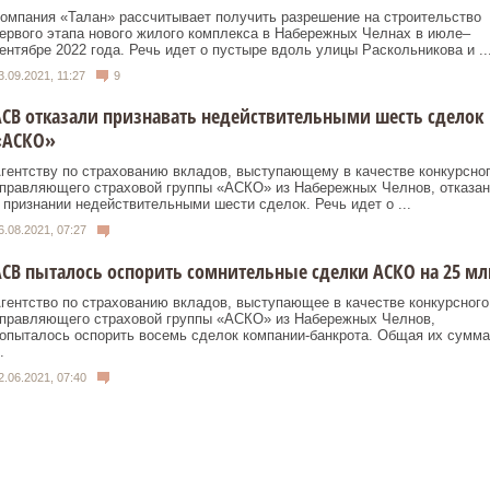
омпания «Талан» рассчитывает получить разрешение на строительство
ервого этапа нового жилого комплекса в Набережных Челнах в июле–
ентябре 2022 года. Речь идет о пустыре вдоль улицы Раскольникова и ..
3.09.2021, 11:27
9
СВ отказали признавать недействительными шесть сделок
«АСКО»
гентству по страхованию вкладов, выступающему в качестве конкурсно
правляющего страховой группы «АСКО» из Набережных Челнов, отказан
 признании недействительными шести сделок. Речь идет о ...
6.08.2021, 07:27
СВ пыталось оспорить сомнительные сделки АСКО на 25 мл
гентство по страхованию вкладов, выступающее в качестве конкурсного
правляющего страховой группы «АСКО» из Набережных Челнов,
опыталось оспорить восемь сделок компании-банкрота. Общая их сумма
.
2.06.2021, 07:40