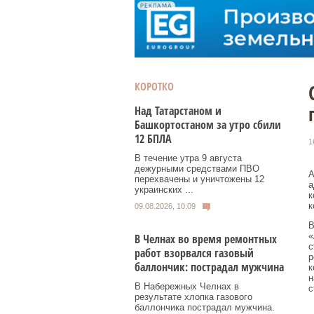
РЕКЛАМА
КОРОТКО
Над Татарстаном и
Башкортостаном за утро сбили
12 БПЛА
1
В течение утра 9 августа
дежурными средствами ПВО
А
перехвачены и уничтожены 12
а
украинских ...
к
к
09.08.2026, 10:09
В
«
В Челнах во время ремонтных
с
работ взорвался газовый
р
баллончик: пострадал мужчина
к
н
В Набережных Челнах в
с
результате хлопка газового
баллончика пострадал мужчина.