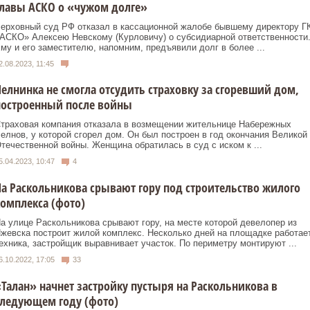
лавы АСКО о «чужом долге»
ерховный суд РФ отказал в кассационной жалобе бывшему директору Г
АСКО» Алексею Невскому (Курловичу) о субсидиарной ответственности
му и его заместителю, напомним, предъявили долг в более ...
2.08.2023, 11:45
елнинка не смогла отсудить страховку за сгоревший дом,
построенный после войны
траховая компания отказала в возмещении жительнице Набережных
елнов, у которой сгорел дом. Он был построен в год окончания Великой
течественной войны. Женщина обратилась в суд с иском к ...
5.04.2023, 10:47
4
а Раскольникова срывают гору под строительство жилого
омплекса (фото)
а улице Раскольникова срывают гору, на месте которой девелопер из
жевска построит жилой комплекс. Несколько дней на площадке работае
ехника, застройщик выравнивает участок. По периметру монтируют ...
6.10.2022, 17:05
33
Талан» начнет застройку пустыря на Раскольникова в
следующем году (фото)