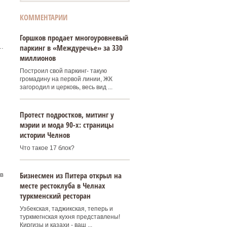
КОММЕНТАРИИ
Горшков продает многоуровневый
паркинг в «Междуречье» за 330
.
миллионов
Построил свой паркинг- такую
громадину на первой линии, ЖК
загородил и церковь, весь вид ...
Протест подростков, митинг у
мэрии и мода 90-х: страницы
истории Челнов
Что такое 17 блок?
Бизнесмен из Питера открыл на
в
месте рестоклуба в Челнах
туркменский ресторан
Узбекская, таджикская, теперь и
туркмегнская кухня представлены!
Киргизы и казахи - ваш ...