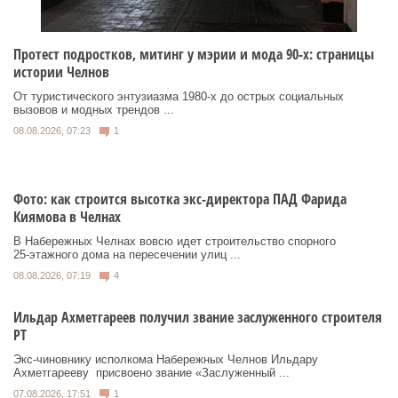
Протест подростков, митинг у мэрии и мода 90-х: страницы
истории Челнов
От туристического энтузиазма 1980‑х до острых социальных
вызовов и модных трендов ...
08.08.2026, 07:23
1
Фото: как строится высотка экс-директора ПАД Фарида
Киямова в Челнах
В Набережных Челнах вовсю идет строительство спорного
25‑этажного дома на пересечении улиц ...
08.08.2026, 07:19
4
Ильдар Ахметгареев получил звание заслуженного строителя
РТ
Экс‑чиновнику исполкома Набережных Челнов Ильдару
Ахметгарееву присвоено звание «Заслуженный ...
07.08.2026, 17:51
1