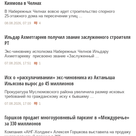
Киямова в Челнах
В Набережных Челнах вовсю идет строительство спорного
25‑этажного дома на пересечении улиц ...
08.08.2026, 07:19
4
Ильдар Ахметгареев получил звание заслуженного строителя
РТ
Экс‑чиновнику исполкома Набережных Челнов Ильдару
Ахметгарееву присвоено звание «Заслуженный ...
07.08.2026, 17:51
1
Иск о «раскулачивании» экс-чиновника из Актаныша
Ильясова вырос до 45 миллионов
Прокуратура Муслюмовского района увеличила размер исковых
требований по гражданскому иску к бывшему ...
07.08.2026, 17:00
1
Горшков продает многоуровневый паркинг в «Междуречье»
за 330 миллионов
Компания «АНГ-Холдинг» Алексея Горшкова выставила на продажу