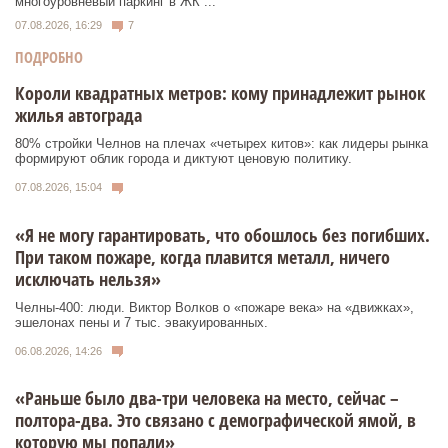
многоуровневый паркинг в ЖК ...
07.08.2026, 16:29
7
ПОДРОБНО
Короли квадратных метров: кому принадлежит рынок
жилья автограда
80% стройки Челнов на плечах «четырех китов»: как лидеры рынка
формируют облик города и диктуют ценовую политику.
07.08.2026, 15:04
«Я не могу гарантировать, что обошлось без погибших.
При таком пожаре, когда плавится металл, ничего
исключать нельзя»
Челны-400: люди. Виктор Волков о «пожаре века» на «движках»,
эшелонах пены и 7 тыс. эвакуированных.
06.08.2026, 14:26
«Раньше было два-три человека на место, сейчас –
полтора-два. Это связано с демографической ямой, в
которую мы попали»