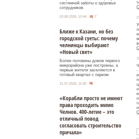
т
системной заботы о здоровье
О
сотрудников.
03.08.2026, 13:44
7
2
У
о
Ближе к Казани, но без
и
городской суеты: почему
м
в
челнинцы выбирают
О
«Новый свет»
1
Более половины домов первого
микрорайона уже построены, а
Ч
первые жители заселяются в
-
готовый квартал с парком.
и
п
31.07.2026, 11:00
ц
о
к
«Корабли просто не имеют
о
г
права проходить мимо
Челнов. 400-летие – это
О
отличный повод
согласовать строительство
причала»