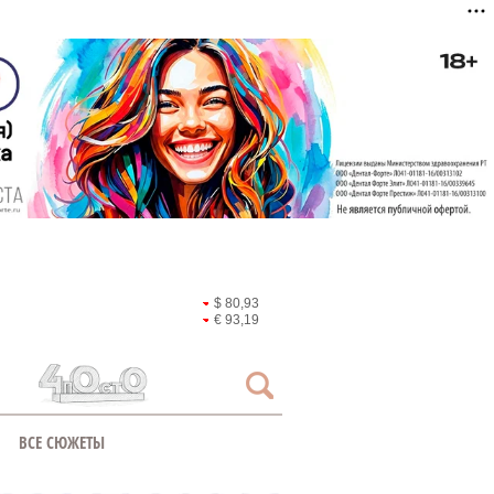
$ 80,93
€ 93,19
ВСЕ СЮЖЕТЫ