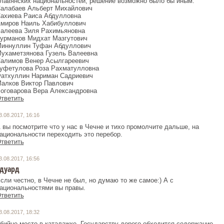
лавянских национальностей, решение возможно было бы иным.
алабаев Альберт Михайлович
ахиева Раиса Абдулловна
миров Наиль Хабибуллович
алеева Зиля Рахимьяновна
урманов Мидхат Мазгутович
иннуллин Туфан Абдуллович
ухаметзянова Гузель Валеевна
алимов Венер Асылгареевич
уфетулова Роза Рахматулловна
атхуллин Нариман Садриевич
алков Виктор Павлович
тветить
3.08.2017, 16:16
 вы посмотрите что у нас в Чечне и тихо промолчите дальше, на
ациональности переходить это перебор.
тветить
3.08.2017, 16:56
дуард
сли честно, в Чечне не был, но думаю то же самое:) А с
ациональностями вы правы.
тветить
3.08.2017, 18:32
бийце место в каталажке. Государству дорого обходится содержание