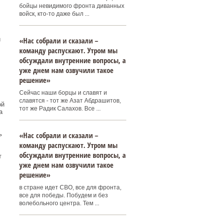
бойцы невидимого фронта диванных
войск, кто-то даже был ...
и
«Нас собрали и сказали –
команду распускают. Утром мы
обсуждали внутренние вопросы, а
уже днем нам озвучили такое
решение»
Сейчас наши борцы и славят и
славятся - тот же Азат Абдрашитов,
ой
тот же Радик Салахов. Все ...
а
ь
«Нас собрали и сказали –
команду распускают. Утром мы
обсуждали внутренние вопросы, а
т
уже днем нам озвучили такое
решение»
в стране идет СВО, все для фронта,
все для победы. Побудем и без
волебольного центра. Тем ...