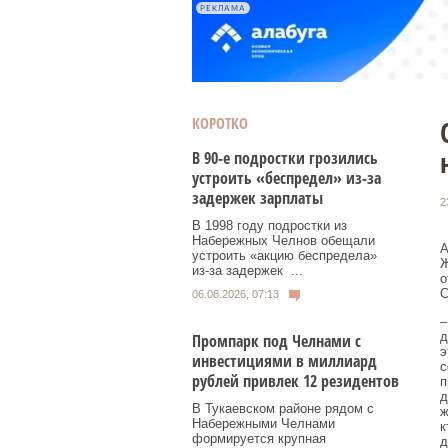
РЕКЛАМА
КОРОТКО
В 90-е подростки грозились
устроить «беспредел» из-за
задержек зарплаты
2
В 1998 году подростки из
Набережных Челнов обещали
А
устроить «акцию беспредела»
Ж
из‑за задержек ...
о
С
06.08.2026, 07:13
–
д
Промпарк под Челнами с
э
инвестициями в миллиард
с
рублей привлек 12 резидентов
п
д
В Тукаевском районе рядом с
ж
Набережными Челнами
к
формируется крупная
д