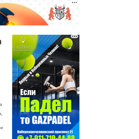
а
а
а,
ли