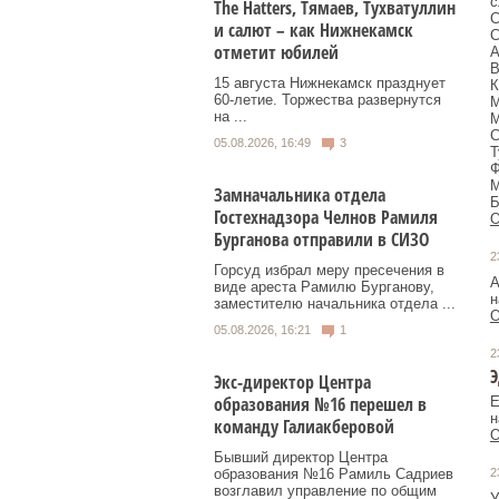
с
Тhe Нatters, Тямаев, Тухватуллин
С
и салют – как Нижнекамск
С
отметит юбилей
А
В
15 августа Нижнекамск празднует
К
60‑летие. Торжества развернутся
М
на ...
М
С
05.08.2026, 16:49
3
Т
Ф
М
Замначальника отдела
Гостехнадзора Челнов Рамиля
О
Бурганова отправили в СИЗО
2
Горсуд избрал меру пресечения в
А
виде ареста Рамилю Бурганову,
н
заместителю начальника отдела ...
О
05.08.2026, 16:21
1
2
Э
Экс-директор Центра
образования №16 перешел в
Е
н
команду Галиакберовой
О
Бывший директор Центра
2
образования №16 Рамиль Садриев
возглавил управление по общим
У