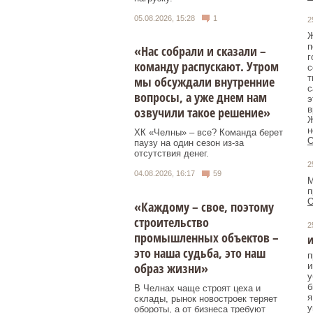
05.08.2026, 15:28
1
2
Ж
п
«Нас собрали и сказали –
г
команду распускают. Утром
с
т
мы обсуждали внутренние
с
вопросы, а уже днем нам
э
в
озвучили такое решение»
Ж
н
ХК «Челны» – все? Команда берет
О
паузу на один сезон из-за
отсутствия денег.
2
04.08.2026, 16:17
59
М
п
О
«Каждому – свое, поэтому
строительство
2
промышленных объектов –
и
это наша судьба, это наш
п
образ жизни»
и
у
б
В Челнах чаще строят цеха и
я
склады, рынок новостроек теряет
у
обороты, а от бизнеса требуют