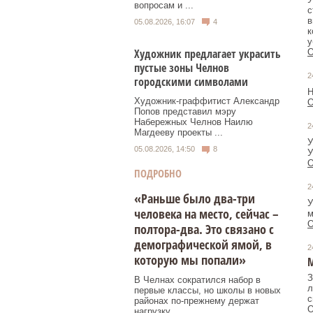
вопросам и ...
с
в
05.08.2026, 16:07
4
к
у
Художник предлагает украсить
О
пустые зоны Челнов
2
городскими символами
Н
Художник‑граффитист Александр
О
Попов представил мэру
Набережных Челнов Наилю
2
Магдееву проекты ...
У
05.08.2026, 14:50
8
У
О
ПОДРОБНО
2
«Раньше было два-три
У
человека на место, сейчас –
м
О
полтора-два. Это связано с
демографической ямой, в
2
которую мы попали»
З
В Челнах сократился набор в
л
первые классы, но школы в новых
с
районах по-прежнему держат
О
нагрузку.