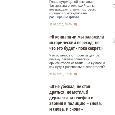
Глава судоходной компании
Татарстана о том, как Челны
возвращают статус портового
города и претендуют на
расширение флота.
31.07.2026, 09:00
14
«В концепции мы заложили
исторический переход, но
что это будет - пока секрет»
Что осталось от проекта центра,
почему работы советских
архитекторов остались на бумаге и
как будет развиваться территория?
31.07.2026, 07:00
«Я не убежал, не стал
драться, не мстил. Я
держался за телефон и
звонил в полицию – снова,
и снова, и снова»