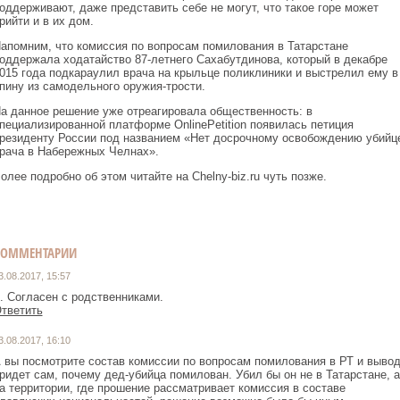
оддерживают, даже представить себе не могут, что такое горе может
рийти и в их дом.
апомним, что комиссия по вопросам помилования в Татарстане
оддержала ходатайство 87-летнего Сахабутдинова, который в декабре
015 года подкараулил врача на крыльце поликлиники и выстрелил ему в
пину из самодельного оружия-трости.
а данное решение уже отреагировала общественность: в
пециализированной платформе OnlinePetition появилась петиция
резиденту России под названием «Нет досрочному освобождению убийц
рача в Набережных Челнах».
олее подробно об этом читайте на Chelny-biz.ru чуть позже.
КОММЕНТАРИИ
3.08.2017, 15:57
. Согласен с родственниками.
тветить
3.08.2017, 16:10
 вы посмотрите состав комиссии по вопросам помилования в РТ и выво
ридет сам, почему дед-убийца помилован. Убил бы он не в Татарстане, а
а территории, где прошение рассматривает комиссия в составе