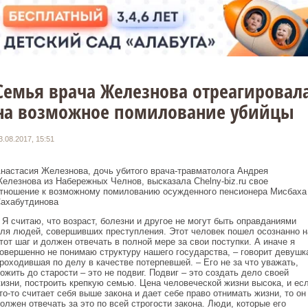
Семья врача Железнова отреагировал
на возможное помилование убийцы
3.08.2017, 15:51
настасия Железнова, дочь убитого врача-травматолога Андрея
елезнова из Набережных Челнов, высказала Chelny-biz.ru свое
тношение к возможному помилованию осужденного пенсионера Мисбаха
ахабутдинова
 Я считаю, что возраст, болезни и другое не могут быть оправданиями
ля людей, совершивших преступления. Этот человек пошел осознанно н
тот шаг и должен отвечать в полной мере за свои поступки. А иначе я
овершенно не понимаю структуру нашего государства, – говорит девушк
роходившая по делу в качестве потерпевшей. – Его не за что уважать,
ожить до старости – это не подвиг. Подвиг – это создать дело своей
изни, построить крепкую семью. Цена человеческой жизни высока, и ес
то-то считает себя выше закона и дает себе право отнимать жизни, то он
олжен отвечать за это по всей строгости закона. Люди, которые его