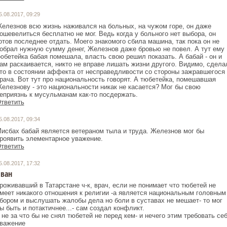
5.08.2017, 09:29
елезнов всю жизнь наживался на больных, на чужом горе, он даже
ошевелиться бесплатно не мог. Ведь когда у больного нет выбора, он
отов последнее отдать. Моего знакомого сбила машина, так пока он не
обрал нужную сумму денег, Железнов даже бровью не повел. А тут ему
юбетейка бабая помешала, власть свою решил показать. А бабай - он и
ам раскаивается, никто не вправе лишать жизни другого. Видимо, сдела
то в состоянии аффекта от несправедливости со стороны зажравшегося
рача. Вот тут про национальность говорят. А тюбетейка, помешавшая
елезнову - это национальности никак не касается? Мог бы свою
еприязнь к мусульманам как-то посдержать.
тветить
5.08.2017, 09:34
исбах бабай является ветераном тыла и труда. Железнов мог бы
роявить элементарное уважение.
тветить
5.08.2017, 17:32
ван
роживавший в Татарстане ч-к, врач, если не понимает что тюбетей не
меет никакого отношения к религии -а является национальным головным
бором и выслушать жалобы дела но боли в суставах не мешает- то мог
ы быть и потактичнее...- сам создал конфликт.
 не за что бы не снял тюбетей не перед кем- и нечего этим требовать се
важение