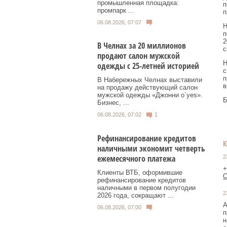
промышленная площадка:
п
промпарк ...
п
06.08.2026, 07:07
Н
п
2
В Челнах за 20 миллионов
с
продают салон мужской
Н
одежды с 25-летней историей
с
п
В Набережных Челнах выставили
в
на продажу действующий салон
мужской одежды «Джонни о`yes».
Б
Бизнес, ...
06.08.2026, 07:02
1
Рефинансирование кредитов
наличными экономит четверть
ежемесячного платежа
2
+
Клиенты ВТБ, оформившие
О
рефинансирование кредитов
наличными в первом полугодии
2
2026 года, сокращают ...
А
06.08.2026, 07:00
п
н