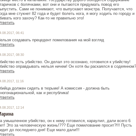
таричков с болячками, вот они и пытаются придумать повод его
ыпустить. Сами не понимают, что выпускают монстра. Получается, что
огда мне стукнет 82 года и будет болеть нога, я могу ходить по городу и
бивать кого захочу? Как-то не правильно это!
тветить
4.08.2017, 06:41
ельзя создавать прецедент помилования на мой взгляд
тветить
4.08.2017, 08:30
бийство есть убийство. Он делал это осознано, готовился к убийству!
бийство оправдывать нельзя ничем! Он хотя бы раскаялся в содеянном
тветить
4.08.2017, 11:16
бийца должен сидеть в тюрьме! А комиссия - должна быть
ногонациональной, как и республика!
тветить
4.08.2017, 12:14
Марина
а умышленное убийство, он к нему готовился, караулил, дали всего 6
ет! Это за человеческую жизнь!??? Еще помилование просит?!!! Пусть
идит до последнего дня! Еще мало дали!!!
тветить