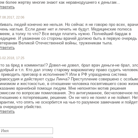
ем более жертву многие знают как неравнодушнего к деньгам...
тветить
7.08.2017, 22:06
бивать людей конечно же нельзя. Но сейчас я не говорю про всех, врач
чень наглые. Если денег нет и лечить не будут. Медицинские полюса
меем, а толку то что? Все везде платить нужно. Полнейший бардак в
едицине. И уважение со стороны врачей должно быть в первую очередь
етеранам Великой Отечественной войны, труженикам тыла.
тветить
5.02.2018, 17:25
то за бред в комментах!? Довел-не довел, брал врач деньги-не брал, зл
 добрый и т.п. Кто дал этому старому маразматику право судить человек
 приводить приговор в исполнение?! Или в РФ упразднена система
равосудия и действуют суды Линча? Преступление совершено с особым
инизмом и жестокостью, в отношении человека посвятившего свою жизн
казанию врачебной помощи людям. Мне непонятен мотив решения
омиссии по вопросам помилования. Это антигуманное, бесчеловечное по
тношению к потерпевшим, решение. Он ни чего не понял и не поймет. Не
арантии, что опять не оскорбится на чье-то разумное замечание и пойдет
тветить