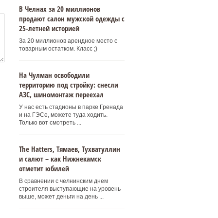
В Челнах за 20 миллионов
продают салон мужской одежды с
25-летней историей
За 20 миллионов арендное место с
товарным остатком. Класс ;)
На Чулман освободили
территорию под стройку: снесли
АЗС, шиномонтаж переехал
У нас есть стадионы в парке Гренада
и на ГЭСе, можете туда ходить.
Только вот смотреть ...
Тhe Нatters, Тямаев, Тухватуллин
и салют – как Нижнекамск
отметит юбилей
В сравнении с челнинским днем
строителя выступающие на уровень
выше, может деньги на день ...